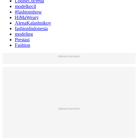
LouiseLucretia
modelkecil
#fashionshow
HiMaWeary
AlenaKalashnikov
fashionIndonesia
modeling
Prestasi
Fashion
Advertisement
Advertisement