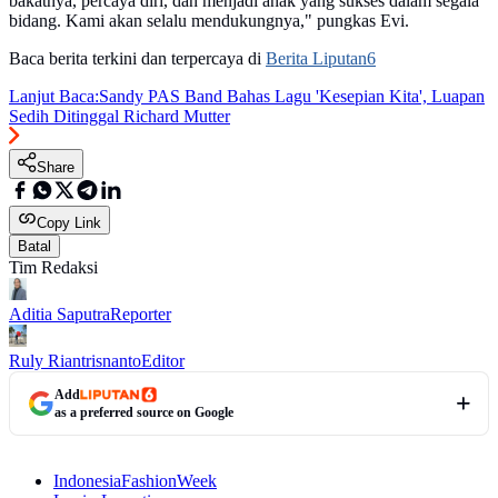
bakatnya, percaya diri, dan menjadi anak yang sukses dalam segala
bidang. Kami akan selalu mendukungnya," pungkas Evi.
Baca berita terkini dan terpercaya di
Berita Liputan6
Lanjut Baca:
Sandy PAS Band Bahas Lagu 'Kesepian Kita', Luapan
Sedih Ditinggal Richard Mutter
Share
Copy Link
Batal
Tim Redaksi
Aditia Saputra
Reporter
Ruly Riantrisnanto
Editor
Add
as a preferred source on Google
IndonesiaFashionWeek