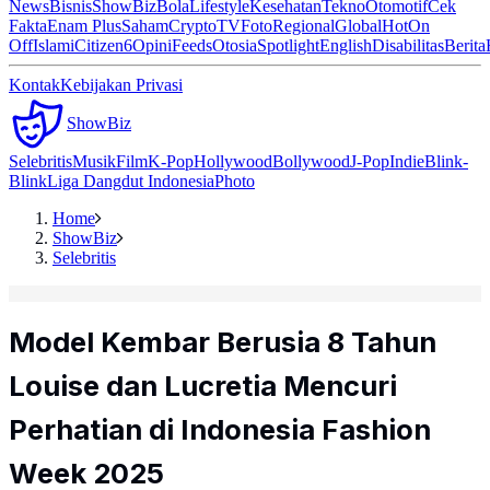
News
Bisnis
ShowBiz
Bola
Lifestyle
Kesehatan
Tekno
Otomotif
Cek
Fakta
Enam Plus
Saham
Crypto
TV
Foto
Regional
Global
Hot
On
Off
Islami
Citizen6
Opini
Feeds
Otosia
Spotlight
English
Disabilitas
Berita
Kontak
Kebijakan Privasi
ShowBiz
Selebritis
Musik
Film
K-Pop
Hollywood
Bollywood
J-Pop
Indie
Blink-
Blink
Liga Dangdut Indonesia
Photo
Home
ShowBiz
Selebritis
Model Kembar Berusia 8 Tahun
Louise dan Lucretia Mencuri
Perhatian di Indonesia Fashion
Week 2025