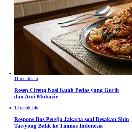
11 menit lalu
Resep Cireng Nasi Kuah Pedas yang Gurih
dan Anti Mubazir
12 menit lalu
Respons Bos Persija Jakarta soal Desakan Shin
Tae-yong Balik ke Timnas Indonesia