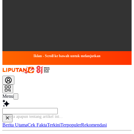
Iklan - Scroll ke bawah untuk melanjutkan
Menu
Tanya apapun tentang artikel ini...
Berita Utama
Cek Fakta
Terkini
Terpopuler
Rekomendasi