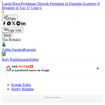
Lanjut Baca:
Perjalanan Niswah Pemalang di Dangdut Academy 8
Berakhir di Top 37 Grup 6
Share
Copy Link
Batal
Tim Redaksi
Aditia Saputra
Reporter
Ruly Riantrisnanto
Editor
Add
as a preferred source on Google
Komik Polisi
Hasby Ristama
Advertisement