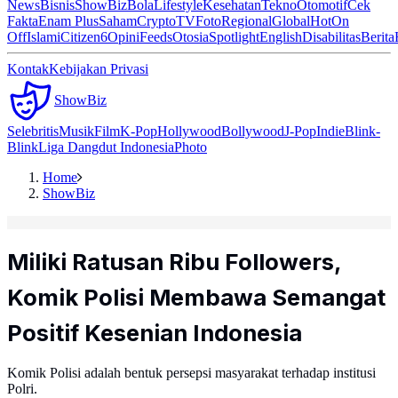
News
Bisnis
ShowBiz
Bola
Lifestyle
Kesehatan
Tekno
Otomotif
Cek
Fakta
Enam Plus
Saham
Crypto
TV
Foto
Regional
Global
Hot
On
Off
Islami
Citizen6
Opini
Feeds
Otosia
Spotlight
English
Disabilitas
Berita
Kontak
Kebijakan Privasi
ShowBiz
Selebritis
Musik
Film
K-Pop
Hollywood
Bollywood
J-Pop
Indie
Blink-
Blink
Liga Dangdut Indonesia
Photo
Home
ShowBiz
Miliki Ratusan Ribu Followers,
Komik Polisi Membawa Semangat
Positif Kesenian Indonesia
Komik Polisi adalah bentuk persepsi masyarakat terhadap institusi
Polri.