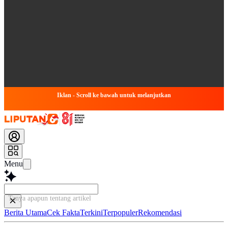
Iklan - Scroll ke bawah untuk melanjutkan
Menu
Tanya apapun tentang artikel ini...
Berita Utama
Cek Fakta
Terkini
Terpopuler
Rekomendasi