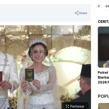
#
K
Share
CERIT
Copy Link
Potret
Biarka
2026 P
POP
Perbesar