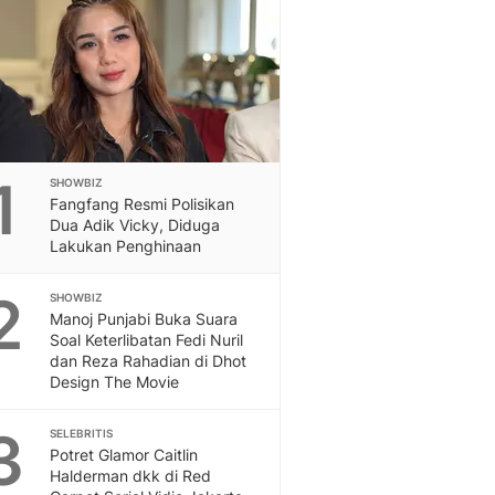
Feeds
Feeds Liputan6: Kumpul
Terbaru Harian
Otosia
Otosia
Spotlight
Berita Terkini, Kabar Te
1
SHOWBIZ
Dan Dunia - Liputan6.
Fangfang Resmi Polisikan
English
Dua Adik Vicky, Diduga
Exploring Knowledge, T
Lakukan Penghinaan
En.Liputan6.com
2
Disabilitas
SHOWBIZ
Manoj Punjabi Buka Suara
Disabilitas Berita Terkini
Soal Keterlibatan Fedi Nuril
Harian, Berita Terbaru,
dan Reza Rahadian di Dhot
Berita
Design The Movie
Berita Hari Ini Politik,
Health
3
SELEBRITIS
Kabar Berita Terbaru D
Potret Glamor Caitlin
Diet, Herbal Terbaik
Halderman dkk di Red