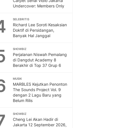
Carpet Serial Vidio Jakarta
Sport
Undercover: Members Only
Berita Bola Terkini, Ja
Klasemen, Hasil Liga
4
SELEBRITIS
Richard Lee Soroti Kesaksian
Doktif di Persidangan,
Banyak Hal Janggal
5
SHOWBIZ
Perjalanan Niswah Pemalang
di Dangdut Academy 8
Berakhir di Top 37 Grup 6
6
MUSIK
MARBLES Kejutkan Penonton
The Sounds Project Vol. 9
dengan 2 Lagu Baru yang
Belum Rilis
7
SHOWBIZ
Cheng Lei Akan Hadir di
Jakarta 12 September 2026,