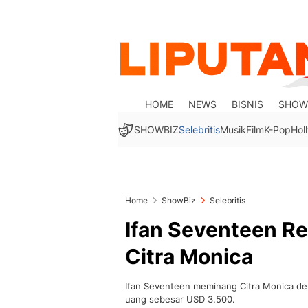
HOME
NEWS
BISNIS
SHOW
SHOWBIZ
Selebritis
Musik
Film
K-Pop
Hol
Home
ShowBiz
Selebritis
Ifan Seventeen R
Citra Monica
Ifan Seventeen meminang Citra Monica de
uang sebesar USD 3.500.