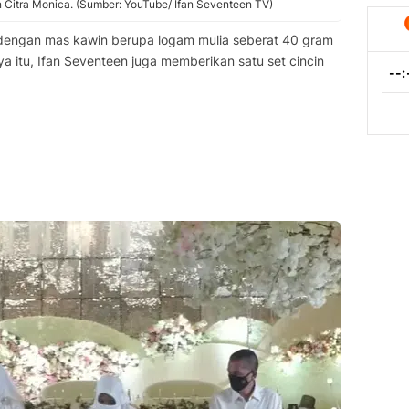
Citra Monica. (Sumber: YouTube/ Ifan Seventeen TV)
dengan mas kawin berupa logam mulia seberat 40 gram
a itu, Ifan Seventeen juga memberikan satu set cincin