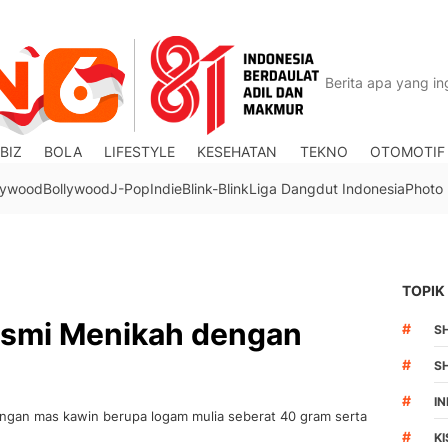
BIZ
BOLA
LIFESTYLE
KESEHATAN
TEKNO
OTOMOTIF
lywood
Bollywood
J-Pop
Indie
Blink-Blink
Liga Dangdut Indonesia
Photo
TOPIK
esmi Menikah dengan
#
S
#
S
#
I
ngan mas kawin berupa logam mulia seberat 40 gram serta
#
K