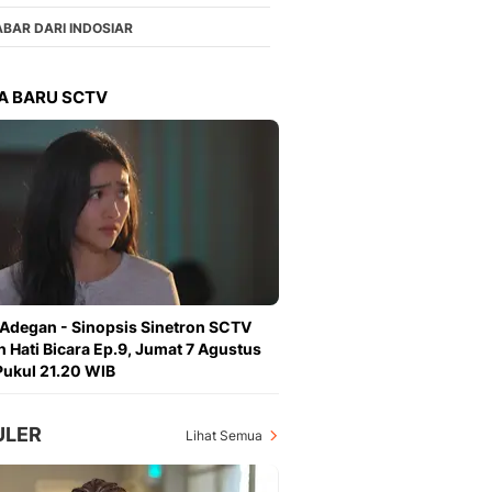
Berita Daerah Dan Peri
Terbaru
ABAR DARI INDOSIAR
Global
Berita Internasional, Sa
A BARU SCTV
Inspiratif, Unik, Dan M
Hot
Hot Liputan6.com Menya
Dan Terbaru
On Off
On Off Liputan6: Sinop
& Berita Bisnis Digital
Islami
Berita & Kajian Islami
 Adegan - Sinopsis Sinetron SCTV
Hikmah - Liputan6
n Hati Bicara Ep.9, Jumat 7 Agustus
Citizen6
ukul 21.20 WIB
Berita Citizen6 - Medi
Liputan6.com
ULER
Opini
Lihat Semua
Opini Liputan6: Analis
Pandang Dan Perspekti