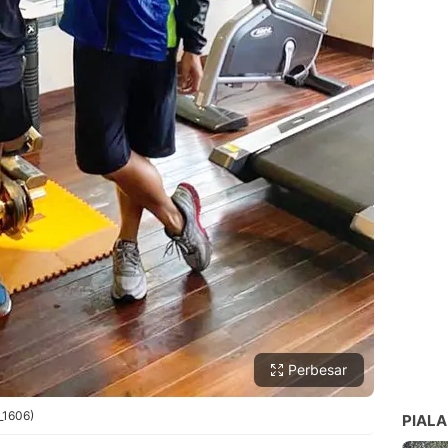
Perbesar
_1606)
PIALA