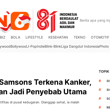
BIZ
BOLA
LIFESTYLE
KESEHATAN
TEKNO
OTOMOTIF
lywood
Bollywood
J-Pop
Indie
Blink-Blink
Liga Dangdut Indonesia
Photo
TOPIK
 Samsons Terkena Kanker,
#
S
han Jadi Penyebab Utama
#
S
#
S
fitas di pusat kebugaran. Dianggap sehat, ia malah
#
R