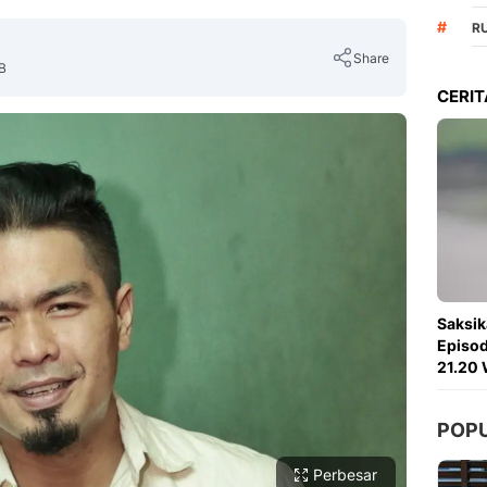
#
R
Share
IB
CERIT
Copy Link
Saksik
Episod
21.20 
POP
Perbesar