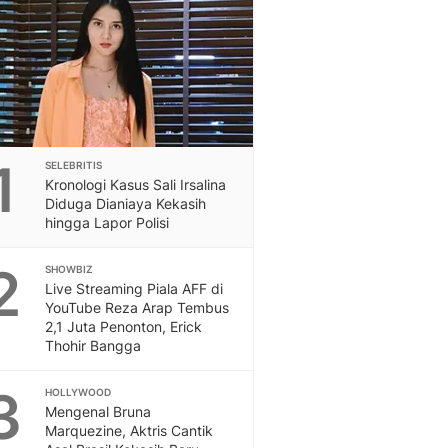
Feeds
Feeds Liputan6: Kumpul
Terbaru Harian
Otosia
Otosia
Spotlight
Berita Terkini, Kabar Te
1
SELEBRITIS
Dan Dunia - Liputan6.
Kronologi Kasus Sali Irsalina
English
Diduga Dianiaya Kekasih
Exploring Knowledge, T
hingga Lapor Polisi
En.Liputan6.com
2
Disabilitas
SHOWBIZ
Live Streaming Piala AFF di
Disabilitas Berita Terkini
YouTube Reza Arap Tembus
Harian, Berita Terbaru,
2,1 Juta Penonton, Erick
Berita
Thohir Bangga
Berita Hari Ini Politik,
Health
3
HOLLYWOOD
Kabar Berita Terbaru D
Mengenal Bruna
Diet, Herbal Terbaik
Marquezine, Aktris Cantik