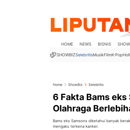
HOME
NEWS
BISNIS
SHOW
SHOWBIZ
Selebritis
Musik
Film
K-Pop
Hol
Home
ShowBiz
Selebritis
6 Fakta Bams eks
Olahraga Berlebi
Bams eks Samsons diketahui banyak berakti
mengaku terkena kanker.