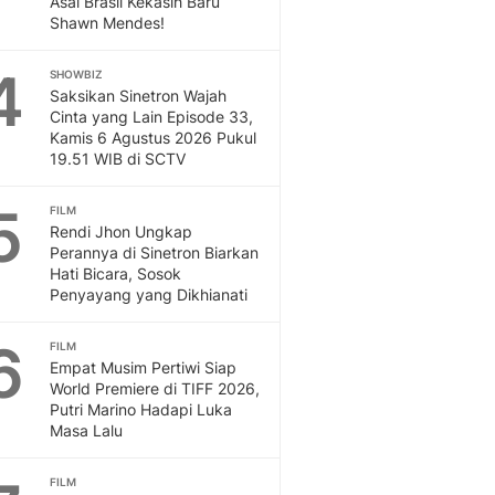
Asal Brasil Kekasih Baru
Sport
Shawn Mendes!
Berita Bola Terkini, Ja
Klasemen, Hasil Liga
4
SHOWBIZ
Saksikan Sinetron Wajah
Cinta yang Lain Episode 33,
Kamis 6 Agustus 2026 Pukul
19.51 WIB di SCTV
5
FILM
Rendi Jhon Ungkap
Perannya di Sinetron Biarkan
Hati Bicara, Sosok
Penyayang yang Dikhianati
6
FILM
Empat Musim Pertiwi Siap
World Premiere di TIFF 2026,
Putri Marino Hadapi Luka
Masa Lalu
FILM