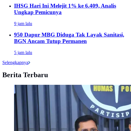
IHSG Hari Ini Melejit 1% ke 6.409, Analis
Ungkap Pemicunya
9 jam lalu
950 Dapur MBG Diduga Tak Layak Sanitasi,
BGN Ancam Tutup Permanen
5 jam lalu
Selengkapnya
Berita Terbaru