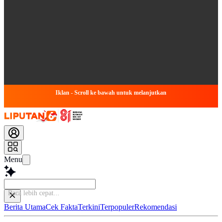
Iklan - Scroll ke bawah untuk melanjutkan
Menu
Sim
Berita Utama
Cek Fakta
Terkini
Terpopuler
Rekomendasi