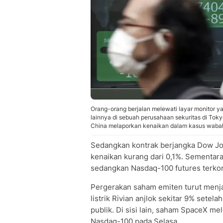
Orang-orang berjalan melewati layar monitor 
lainnya di sebuah perusahaan sekuritas di Toky
China melaporkan kenaikan dalam kasus wabah
Sedangkan kontrak berjangka Dow Jon
kenaikan kurang dari 0,1%. Sementara 
sedangkan Nasdaq-100 futures terkore
Pergerakan saham emiten turut menja
listrik Rivian anjlok sekitar 9% set
publik. Di sisi lain, saham SpaceX m
Nasdaq-100 pada Selasa.