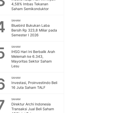
3
Feeds
4,58% Imbas Tekanan
Saham Semikonduktor
Feeds Liputan6: Kumpul
Terbaru Harian
4
SAHAM
Otosia
Bluebird Bukukan Laba
Otosia
Bersih Rp 323,8 Miliar pada
Spotlight
Semester I 2026
Berita Terkini, Kabar Te
Dan Dunia - Liputan6.
5
SAHAM
English
IHSG Hari Ini Berbalik Arah
Exploring Knowledge, T
Melemah ke 6.343,
Mayoritas Sektor Saham
En.Liputan6.com
Lesu
Disabilitas
Disabilitas Berita Terkini
6
SAHAM
Harian, Berita Terbaru,
Investasi, Proinvestindo Beli
Berita
16 Juta Saham TALF
Berita Hari Ini Politik,
Health
7
SAHAM
Kabar Berita Terbaru D
Direktur Archi Indonesia
Diet, Herbal Terbaik
Transaksi Jual Beli Saham