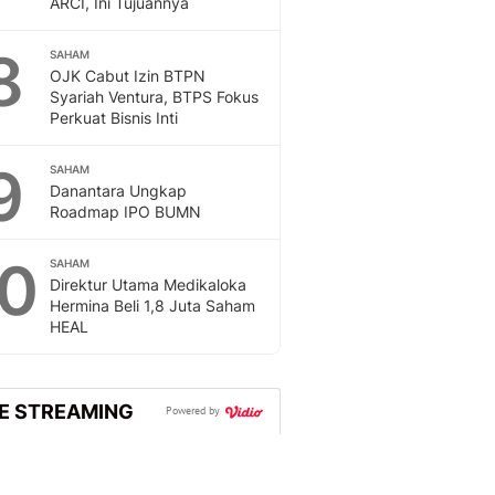
ARCI, Ini Tujuannya
Sport
Berita Bola Terkini, Ja
8
Klasemen, Hasil Liga
SAHAM
OJK Cabut Izin BTPN
Syariah Ventura, BTPS Fokus
Perkuat Bisnis Inti
9
SAHAM
Danantara Ungkap
Roadmap IPO BUMN
10
SAHAM
Direktur Utama Medikaloka
Hermina Beli 1,8 Juta Saham
HEAL
VE STREAMING
Powered by