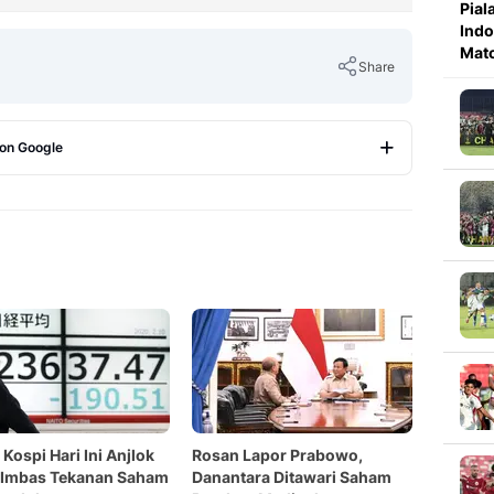
Pial
Indo
Mat
Share
 on Google
Copy Link
 Kospi Hari Ini Anjlok
Rosan Lapor Prabowo,
 Imbas Tekanan Saham
Danantara Ditawari Saham