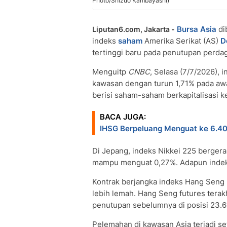
Photo/Shizuo Kambayashi)
Bursa Asia
di
Liputan6.com, Jakarta -
indeks
saham
Amerika Serikat (AS)
D
tertinggi baru pada penutupan perd
Menguitp
CNBC
, Selasa (7/7/2026),
kawasan dengan turun 1,71% pada awa
berisi saham-saham berkapitalisasi ke
BACA JUGA:
IHSG Berpeluang Menguat ke 6.4
Di Jepang, indeks Nikkei 225 bergera
mampu menguat 0,27%. Adapun indeks
Kontrak berjangka indeks Hang Seng
lebih lemah. Hang Seng futures terakh
penutupan sebelumnya di posisi 23.6
Pelemahan di kawasan Asia terjadi set