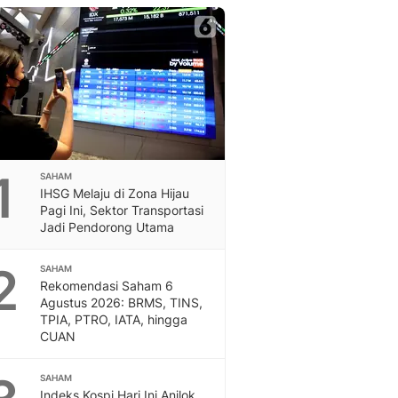
Berita Daerah Dan Peri
Terbaru
Global
Berita Internasional, Sa
Inspiratif, Unik, Dan M
Hot
Hot Liputan6.com Menya
Dan Terbaru
On Off
1
SAHAM
On Off Liputan6: Sinop
IHSG Melaju di Zona Hijau
& Berita Bisnis Digital
Pagi Ini, Sektor Transportasi
Jadi Pendorong Utama
Islami
Berita & Kajian Islami
2
Hikmah - Liputan6
SAHAM
Rekomendasi Saham 6
Citizen6
Agustus 2026: BRMS, TINS,
Berita Citizen6 - Medi
TPIA, PTRO, IATA, hingga
Liputan6.com
CUAN
Opini
Opini Liputan6: Analis
SAHAM
Pandang Dan Perspekti
Indeks Kospi Hari Ini Anjlok