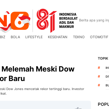
BIZ
BOLA
LIFESTYLE
KESEHATAN
TEKNO
OTOMOTIF
TOPIK
a Melemah Meski Dow
#
I
or Baru
#
DI
#
B
ski Dow Jones mencetak rekor tertinggi baru. Investor
ikat.
POP