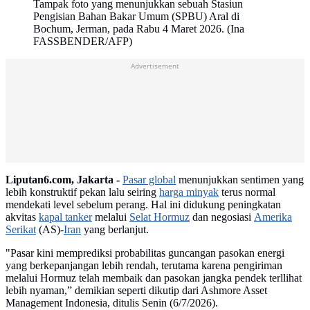
Tampak foto yang menunjukkan sebuah Stasiun
Pengisian Bahan Bakar Umum (SPBU) Aral di
Bochum, Jerman, pada Rabu 4 Maret 2026. (Ina
FASSBENDER/AFP)
Advertisement
Liputan6.com, Jakarta -
Pasar global
menunjukkan sentimen yang
lebih konstruktif pekan lalu seiring
harga minyak
terus normal
mendekati level sebelum perang. Hal ini didukung peningkatan
akvitas
kapal tanker
melalui
Selat Hormuz
dan negosiasi
Amerika
Serikat
(AS)-
Iran
yang berlanjut.
"Pasar kini memprediksi probabilitas guncangan pasokan energi
yang berkepanjangan lebih rendah, terutama karena pengiriman
melalui Hormuz telah membaik dan pasokan jangka pendek terllihat
lebih nyaman,” demikian seperti dikutip dari Ashmore Asset
Management Indonesia, ditulis Senin (6/7/2026).