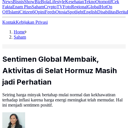
News
Bisnis
ShowBiz
Bola
Lifestyle
Kesehatan
Tekno
Otomotif
Cek
Fakta
Enam Plus
Saham
Crypto
TV
Foto
Regional
Global
Hot
On
Off
Islami
Citizen6
Opini
Feeds
Otosia
Spotlight
English
Disabilitas
Berita
Kontak
Kebijakan Privasi
Home
Saham
Sentimen Global Membaik,
Aktivitas di Selat Hormuz Masih
jadi Perhatian
Seiring harga minyak bertahap mulai normal dan kekhawatiran
terhadap inflasi karena harga energi meningkat telah memudar. Hal
ini menjadi sentimen positif.