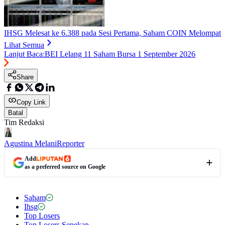
IHSG Melesat ke 6.388 pada Sesi Pertama, Saham COIN Melompat
Lihat Semua
Lanjut Baca:
BEI Lelang 11 Saham Bursa 1 September 2026
Share
Copy Link
Batal
Tim Redaksi
Agustina Melani
Reporter
Add
as a preferred source on Google
Saham
Ihsg
Top Losers
Top Losers Sepekan