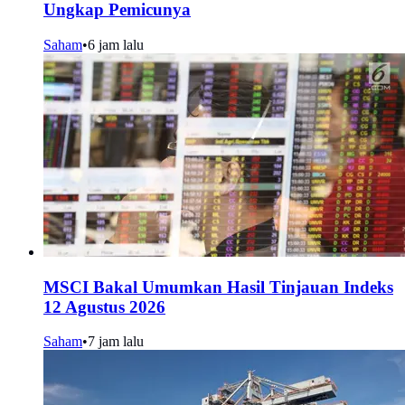
Ungkap Pemicunya
Saham
•
6 jam lalu
MSCI Bakal Umumkan Hasil Tinjauan Indeks
12 Agustus 2026
Saham
•
7 jam lalu