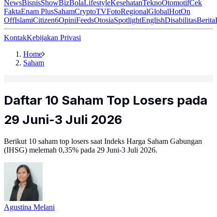
News
Bisnis
ShowBiz
Bola
Lifestyle
Kesehatan
Tekno
Otomotif
Cek
Fakta
Enam Plus
Saham
Crypto
TV
Foto
Regional
Global
Hot
On
Off
Islami
Citizen6
Opini
Feeds
Otosia
Spotlight
English
Disabilitas
Berita
Kontak
Kebijakan Privasi
Home
Saham
Daftar 10 Saham Top Losers pada
29 Juni-3 Juli 2026
Berikut 10 saham top losers saat Indeks Harga Saham Gabungan
(IHSG) melemah 0,35% pada 29 Juni-3 Juli 2026.
Agustina Melani