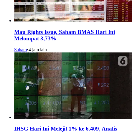
Mau Rights Issue, Saham BMAS Hari Ini
Melompat 3,73%
Saham
•
4 jam lalu
IHSG Hari Ini Melejit 1% ke 6.409, Analis