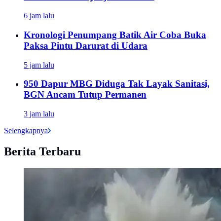
6 jam lalu
Kronologi Penumpang Batik Air Coba Buka
Paksa Pintu Darurat di Udara
5 jam lalu
950 Dapur MBG Diduga Tak Layak Sanitasi,
BGN Ancam Tutup Permanen
3 jam lalu
Selengkapnya
Berita Terbaru