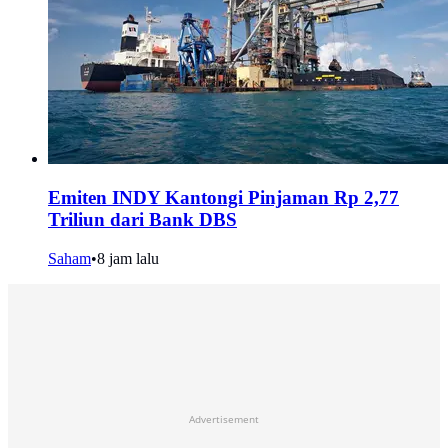
Emiten INDY Kantongi Pinjaman Rp 2,77
Triliun dari Bank DBS
Saham
•
8 jam lalu
Advertisement