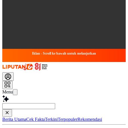
Iklan - Scroll ke bawah untuk melanjutkan
Menu
Baca lebih c
Berita Utama
Cek Fakta
Terkini
Terpopuler
Rekomendasi