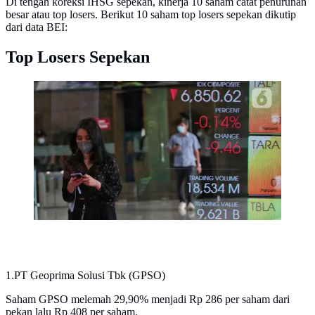
Di tengah koreksi IHSG sepekan, kinerja 10 saham catat penurunan
besar atau top losers. Berikut 10 saham top losers sepekan dikutip
dari data BEI:
Top Losers Sepekan
Karyawan melintasi layar yang menampilkan Indeks
Harga Saham Gabungan (IHSG) .
(Liputan6.com/Angga Yuniar)
1.PT Geoprima Solusi Tbk (GPSO)
Saham GPSO melemah 29,90% menjadi Rp 286 per saham dari
pekan lalu Rp 408 per saham.