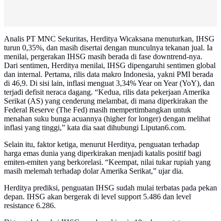
Analis PT MNC Sekuritas, Herditya Wicaksana menuturkan, IHSG
turun 0,35%, dan masih disertai dengan munculnya tekanan jual. Ia
menilai, pergerakan IHSG masih berada di fase downtrend-nya.
Dari sentimen, Herditya menilai, IHSG dipengaruhi sentimen global
dan internal. Pertama, rilis data makro Indonesia, yakni PMI berada
di 46,9. Di sisi lain, inflasi menguat 3,34% Year on Year (YoY), dan
terjadi defisit neraca dagang. “Kedua, rilis data pekerjaan Amerika
Serikat (AS) yang cenderung melambat, di mana diperkirakan the
Federal Reserve (The Fed) masih mempertimbangkan untuk
menahan suku bunga acuannya (higher for longer) dengan melihat
inflasi yang tinggi,” kata dia saat dihubungi Liputan6.com.
Selain itu, faktor ketiga, menurut Herditya, penguatan terhadap
harga emas dunia yang diperkirakan menjadi katalis positif bagi
emiten-emiten yang berkorelasi. “Keempat, nilai tukar rupiah yang
masih melemah terhadap dolar Amerika Serikat,” ujar dia.
Herditya prediksi, penguatan IHSG sudah mulai terbatas pada pekan
depan. IHSG akan bergerak di level support 5.486 dan level
resistance 6.286.