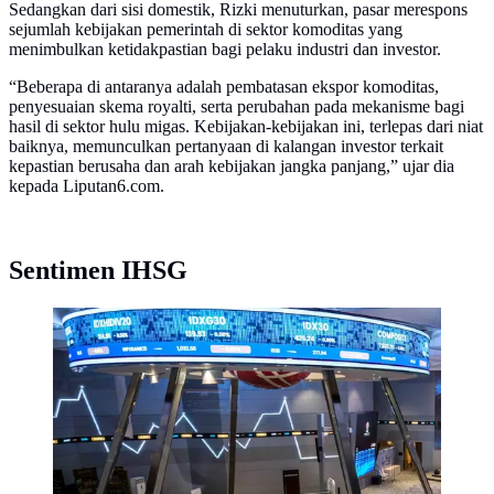
Sedangkan dari sisi domestik, Rizki menuturkan, pasar merespons
sejumlah kebijakan pemerintah di sektor komoditas yang
menimbulkan ketidakpastian bagi pelaku industri dan investor.
“Beberapa di antaranya adalah pembatasan ekspor komoditas,
penyesuaian skema royalti, serta perubahan pada mekanisme bagi
hasil di sektor hulu migas. Kebijakan-kebijakan ini, terlepas dari niat
baiknya, memunculkan pertanyaan di kalangan investor terkait
kepastian berusaha dan arah kebijakan jangka panjang,” ujar dia
kepada Liputan6.com.
Sentimen IHSG
Layar monitor menunjukkan pergerakan pasar saham di
lantai Bursa Efek Indonesia. (BAY ISMOYO/AFP)