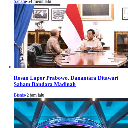
Saham
•
54 menit lalu
Rosan Lapor Prabowo, Danantara Ditawari
Saham Bandara Madinah
Bisnis
•
2 jam lalu