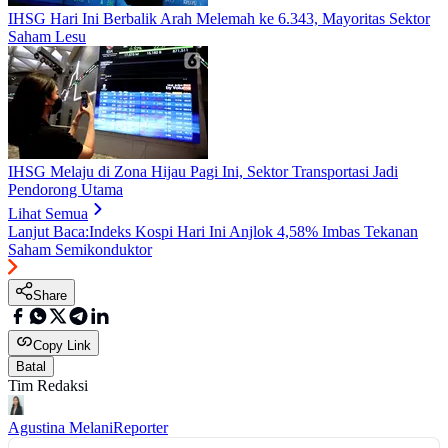
IHSG Hari Ini Berbalik Arah Melemah ke 6.343, Mayoritas Sektor
Saham Lesu
IHSG Melaju di Zona Hijau Pagi Ini, Sektor Transportasi Jadi
Pendorong Utama
Lihat Semua
Lanjut Baca:
Indeks Kospi Hari Ini Anjlok 4,58% Imbas Tekanan
Saham Semikonduktor
Share
Copy Link
Batal
Tim Redaksi
Agustina Melani
Reporter