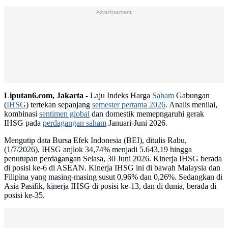
Advertisement
Liputan6.com, Jakarta -
Laju Indeks Harga
Saham
Gabungan
(
IHSG
) tertekan sepanjang
semester pertama 2026
. Analis menilai,
kombinasi
sentimen global
dan domestik memepngaruhi gerak
IHSG pada
perdagangan saham
Januari-Juni 2026.
Mengutip data Bursa Efek Indonesia (BEI), ditulis Rabu,
(1/7/2026), IHSG anjlok 34,74% menjadi 5.643,19 hingga
penutupan perdagangan Selasa, 30 Juni 2026. Kinerja IHSG berada
di posisi ke-6 di ASEAN. Kinerja IHSG ini di bawah Malaysia dan
Filipina yang masing-masing susut 0,96% dan 0,26%. Sedangkan di
Asia Pasifik, kinerja IHSG di posisi ke-13, dan di dunia, berada di
posisi ke-35.