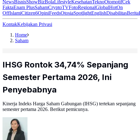
News
Bisnis
ShowBiz
Bola
Lifestyle
Kesehatan
Tekno
Otomotif
Cek
Fakta
Enam Plus
Saham
Crypto
TV
Foto
Regional
Global
Hot
On
Off
Islami
Citizen6
Opini
Feeds
Otosia
Spotlight
English
Disabilitas
Berita
Kontak
Kebijakan Privasi
Home
Saham
IHSG Rontok 34,74% Sepanjang
Semester Pertama 2026, Ini
Penyebabnya
Kinerja Indeks Harga Saham Gabungan (IHSG) tertekan sepanjang
semester pertama 2026. Berikut pemicunya.