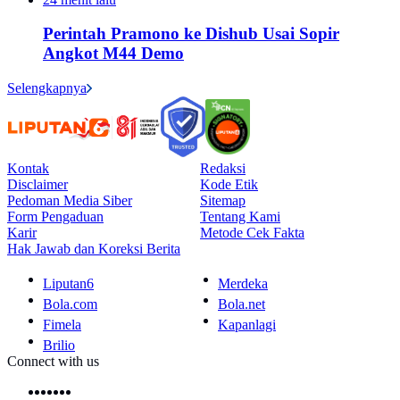
Perintah Pramono ke Dishub Usai Sopir
Angkot M44 Demo
Selengkapnya
Kontak
Redaksi
Disclaimer
Kode Etik
Pedoman Media Siber
Sitemap
Form Pengaduan
Tentang Kami
Karir
Metode Cek Fakta
Hak Jawab dan Koreksi Berita
Liputan6
Merdeka
Bola.com
Bola.net
Fimela
Kapanlagi
Brilio
Connect with us