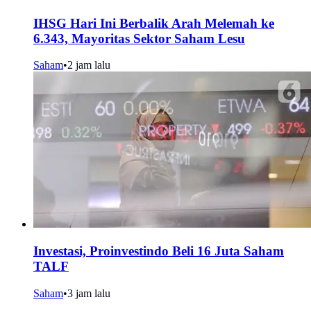
IHSG Hari Ini Berbalik Arah Melemah ke
6.343, Mayoritas Sektor Saham Lesu
Saham
•
2 jam lalu
Investasi, Proinvestindo Beli 16 Juta Saham
TALF
Saham
•
3 jam lalu