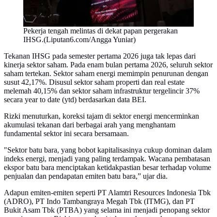
Pekerja tengah melintas di dekat papan pergerakan
IHSG.(Liputan6.com/Angga Yuniar)
Tekanan IHSG pada semester pertama 2026 juga tak lepas dari
kinerja sektor saham. Pada enam bulan pertama 2026, seluruh sektor
saham tertekan. Sektor saham energi memimpin penurunan dengan
susut 42,17%. Disusul sektor saham properti dan real estate
melemah 40,15% dan sektor saham infrastruktur tergelincir 37%
secara year to date (ytd) berdasarkan data BEI.
Rizki menuturkan, koreksi tajam di sektor energi mencerminkan
akumulasi tekanan dari berbagai arah yang menghantam
fundamental sektor ini secara bersamaan.
"Sektor batu bara, yang bobot kapitalisasinya cukup dominan dalam
indeks energi, menjadi yang paling terdampak. Wacana pembatasan
ekspor batu bara menciptakan ketidakpastian besar terhadap volume
penjualan dan pendapatan emiten batu bara,” ujar dia.
Adapun emiten-emiten seperti PT Alamtri Resources Indonesia Tbk
(ADRO), PT Indo Tambangraya Megah Tbk (ITMG), dan PT
Bukit Asam Tbk (PTBA) yang selama ini menjadi penopang sektor