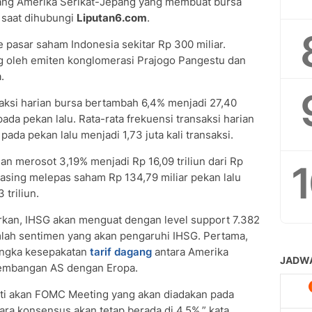
gang Amerika Serikat-Jepang yang membuat bursa
a saat dihubungi
Liputan6.com
.
e pasar saham Indonesia sekitar Rp 300 miliar.
g oleh emiten konglomerasi Prajogo Pangestu dan
.
saksi harian bursa bertambah 6,4% menjadi 27,40
pada pekan lalu. Rata-rata frekuensi transaksi harian
i pada pekan lalu menjadi 1,73 juta kali transaksi.
ian merosot 3,19% menjadi Rp 16,09 triliun dari Rp
or asing melepas saham Rp 134,79 miliar pekan lalu
triliun.
rkan, IHSG akan menguat dengan level support 7.382
umlah sentimen yang akan pengaruhi IHSG. Pertama,
angka kesepakatan
tarif dagang
antara Amerika
rkembangan AS dengan Eropa.
ati akan FOMC Meeting yang akan diadakan pada
cara konsensus akan tetap berada di 4,5%,” kata