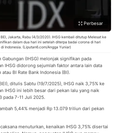
Perbesar
EI, Jakarta, Rabu (4/3/2020). IHSG kembali ditutup Melesat ke
ikan dalam dua hari ini setelah diterpa badai corona di hari
i Indonesia. (Liputan6.com/Angga Yuniar)
 Gabungan (IHSG) melonjak signifikan pada
n IHSG didorong sejumlah faktor antara lain data
atau BI Rate Bank Indonesia (BI).
EI), ditulis Sabtu (19/7/2025), IHSG naik 3,75% ke
an IHSG ini lebih besar dari pekan lalu yang naik
3 pada 7-11 Juli 2025.
ertambah 5,44% menjadi Rp 13.079 triliun dari pekan
icaksana menuturkan, kenaikan IHSG 3,75% disertai