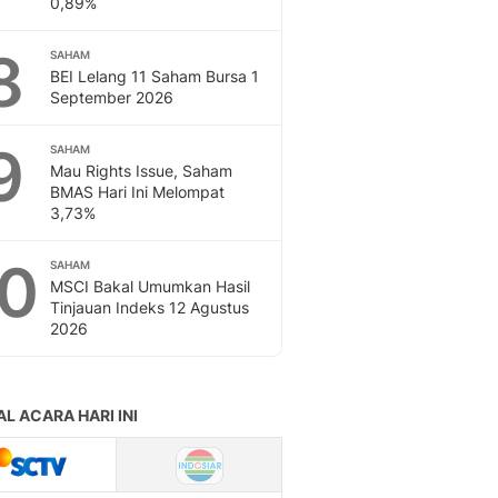
0,89%
Sport
Berita Bola Terkini, Ja
8
Klasemen, Hasil Liga
SAHAM
BEI Lelang 11 Saham Bursa 1
September 2026
9
SAHAM
Mau Rights Issue, Saham
BMAS Hari Ini Melompat
3,73%
10
SAHAM
MSCI Bakal Umumkan Hasil
Tinjauan Indeks 12 Agustus
2026