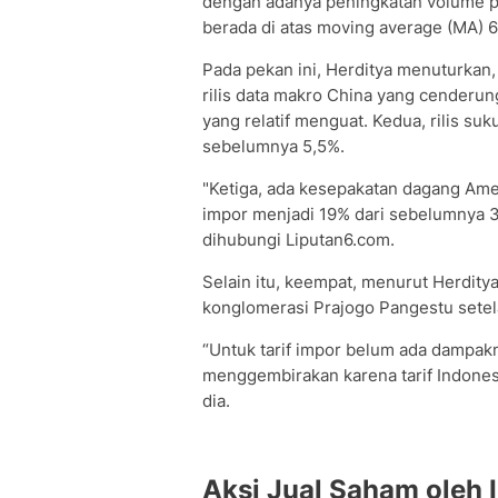
dengan adanya peningkatan volume 
berada di atas moving average (MA) 6
Pada pekan ini, Herditya menuturkan,
rilis data makro China yang cenderung
yang relatif menguat. Kedua, rilis su
sebelumnya 5,5%.
"Ketiga, ada kesepakatan dagang Amer
impor menjadi 19% dari sebelumnya 32%
dihubungi Liputan6.com.
Selain itu, keempat, menurut Herdit
konglomerasi Prajogo Pangestu setel
“Untuk tarif impor belum ada dampakn
menggembirakan karena tarif Indonesi
dia.
Aksi Jual Saham oleh 