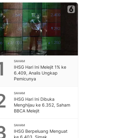
Berita Daerah Dan Peri
Terbaru
Global
Berita Internasional, Sa
Inspiratif, Unik, Dan M
Hot
Hot Liputan6.com Menya
Dan Terbaru
On Off
1
SAHAM
On Off Liputan6: Sinop
IHSG Hari Ini Melejit 1% ke
& Berita Bisnis Digital
6.409, Analis Ungkap
Pemicunya
Islami
Berita & Kajian Islami
2
Hikmah - Liputan6
SAHAM
IHSG Hari Ini Dibuka
Citizen6
Menghijau ke 6.352, Saham
Berita Citizen6 - Medi
BBCA Melejit
Liputan6.com
Opini
3
SAHAM
Opini Liputan6: Analis
IHSG Berpeluang Menguat
Pandang Dan Perspekti
ke 6.403, Simak