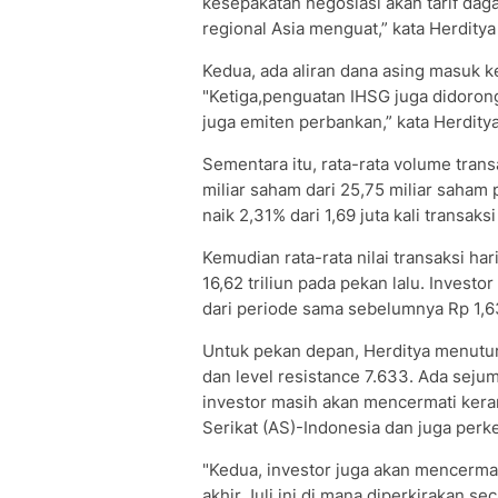
kesepakatan negosiasi akan tarif da
regional Asia menguat,” kata Herdity
Kedua, ada aliran dana asing masuk k
"Ketiga,penguatan IHSG juga didoron
juga emiten perbankan,” kata Herditya
Sementara itu, rata-rata volume tran
miliar saham dari 25,75 miliar saham 
naik 2,31% dari 1,69 juta kali transaks
Kemudian rata-rata nilai transaksi har
16,62 triliun pada pekan lalu. Invest
dari periode sama sebelumnya Rp 1,63 
Untuk pekan depan, Herditya menutu
dan level resistance 7.633. Ada sej
investor masih akan mencermati ker
Serikat (AS)-Indonesia dan juga pe
"Kedua, investor juga akan mencerm
akhir Juli ini di mana diperkirakan se