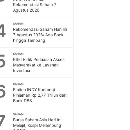
Feeds
Rekomendasi Saham 7
Agustus 2026
Feeds Liputan6: Kumpul
Terbaru Harian
4
SAHAM
Otosia
Rekomendasi Saham Hari Ini
Otosia
7 Agustus 2026: Ada Bank
Spotlight
hingga Tambang
Berita Terkini, Kabar Te
Dan Dunia - Liputan6.
5
SAHAM
English
KSEI Bidik Perluasan Akses
Exploring Knowledge, T
Masyarakat ke Layanan
Investasi
En.Liputan6.com
Disabilitas
6
Disabilitas Berita Terkini
SAHAM
Emiten INDY Kantongi
Harian, Berita Terbaru,
Pinjaman Rp 2,77 Triliun dari
Berita
Bank DBS
Berita Hari Ini Politik,
Health
7
SAHAM
Kabar Berita Terbaru D
Bursa Saham Asia Hari Ini
Diet, Herbal Terbaik
Melejit, Kospi Melambung