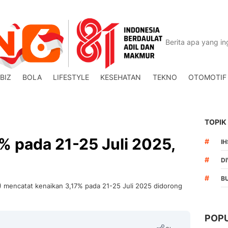
BIZ
BOLA
LIFESTYLE
KESEHATAN
TEKNO
OTOMOTIF
TOPIK
% pada 21-25 Juli 2025,
#
I
#
DI
#
B
 mencatat kenaikan 3,17% pada 21-25 Juli 2025 didorong
POP