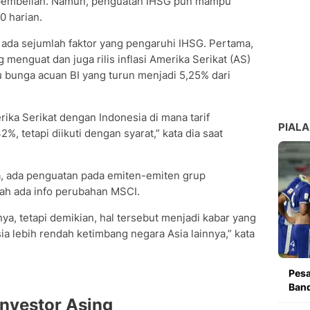
pembelian. Namun, penguatan IHSG pun mampu
0 harian.
 ada sejumlah faktor yang pengaruhi IHSG. Pertama,
 menguat dan juga rilis inflasi Amerika Serikat (AS)
ku bunga acuan BI yang turun menjadi 5,25% dari
ika Serikat dengan Indonesia di mana tarif
PIALA
, tetapi diikuti dengan syarat,” kata dia saat
ya, ada penguatan pada emiten-emiten grup
ah ada info perubahan MSCI.
ya, tetapi demikian, hal tersebut menjadi kabar yang
a lebih rendah ketimbang negara Asia lainnya,” kata
Pesa
Band
Investor Asing