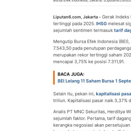
Bursa Efek Indonesia, Jakarta. (Liputan6.com/J
Gerak Indeks
Liputan6.com, Jakarta -
tertinggi pada 2025.
IHSG
melesat sig
sejumlah sentimen termasuk
tarif d
Mengutip Bursa Efek Indonesia (BEI)
7.543,50 pada penutupan perdagangan
merupakan rekor tertinggi saham 2025
mencapai 3,75% ke posisi 7.311,91.
BACA JUGA:
BEI Lelang 11 Saham Bursa 1 Sep
Selain itu, pekan ini,
kapitalisasi pas
triliun. Kapitalisasi pasar naik 3,37% 
Analis PT MNC Sekuritas, Herditya W
sejumlah faktor. Pertama, tarif daga
kerangka negosiasi akan persetujuan ta