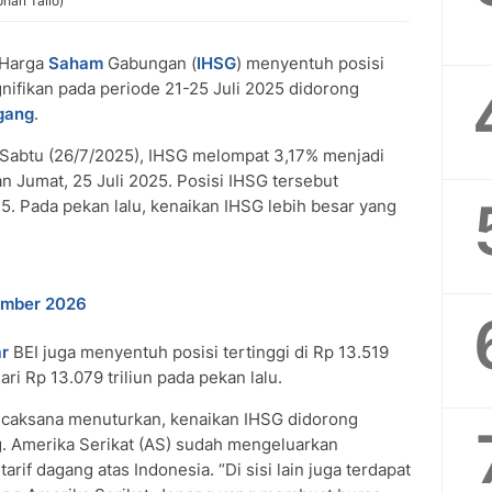
ohan Tallo)
 Harga
Saham
Gabungan (
IHSG
) menyentuh posisi
nifikan pada periode 21-25 Juli 2025 didorong
agang
.
, Sabtu (26/7/2025), IHSG melompat 3,17% menjadi
 Jumat, 25 Juli 2025. Posisi IHSG tersebut
. Pada pekan lalu, kenaikan IHSG lebih besar yang
tember 2026
ar
BEI juga menyentuh posisi tertinggi di Rp 13.519
dari Rp 13.079 triliun pada pekan lalu.
icaksana menuturkan, kenaikan IHSG didorong
ng. Amerika Serikat (AS) sudah mengeluarkan
rif dagang atas Indonesia. “Di sisi lain juga terdapat