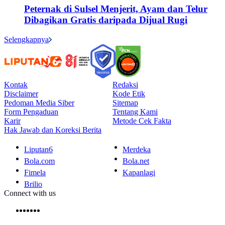
Peternak di Sulsel Menjerit, Ayam dan Telur
Dibagikan Gratis daripada Dijual Rugi
Selengkapnya
Kontak
Redaksi
Disclaimer
Kode Etik
Pedoman Media Siber
Sitemap
Form Pengaduan
Tentang Kami
Karir
Metode Cek Fakta
Hak Jawab dan Koreksi Berita
Liputan6
Merdeka
Bola.com
Bola.net
Fimela
Kapanlagi
Brilio
Connect with us