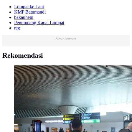
Lompat ke Laut
KMP Batumandi
bakauheni
Penumpang Kapal Lompat
reg
Advertisement
Rekomendasi