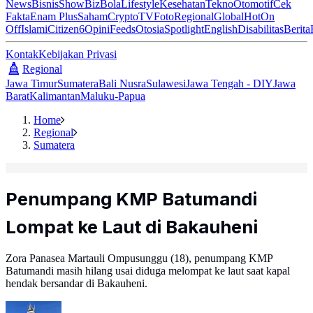
News
Bisnis
ShowBiz
Bola
Lifestyle
Kesehatan
Tekno
Otomotif
Cek
Fakta
Enam Plus
Saham
Crypto
TV
Foto
Regional
Global
Hot
On
Off
Islami
Citizen6
Opini
Feeds
Otosia
Spotlight
English
Disabilitas
Berita
Kontak
Kebijakan Privasi
Regional
Jawa Timur
Sumatera
Bali Nusra
Sulawesi
Jawa Tengah - DIY
Jawa
Barat
Kalimantan
Maluku-Papua
Home
Regional
Sumatera
Penumpang KMP Batumandi
Lompat ke Laut di Bakauheni
Zora Panasea Martauli Ompusunggu (18), penumpang KMP
Batumandi masih hilang usai diduga melompat ke laut saat kapal
hendak bersandar di Bakauheni.