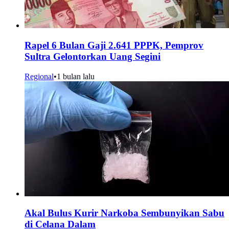
Rapel 6 Bulan Gaji 2.641 PPPK, Pemprov
Sultra Gelontorkan Uang Segini
Regional
•
1 bulan lalu
Akal Bulus Kurir Narkoba Sembunyikan Sabu
di Celana Dalam