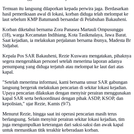
Temuan itu langsung dilaporkan kepada perwira jaga. Berdasarkan
hasil pemeriksaan awal di lokasi, korban diduga telah melompat ke
laut sebelum KMP Batumandi bersandar di Pelabuhan Bakauheni.
Korban diketahui bernama Zora Panasea Martauli Ompusunggu
(18), warga Kecamatan Indihiang, Kota Tasikmalaya, Jawa Barat.
Saat kejadian, ia melakukan perjalanan bersama ibunya, Madesta Br
Sidjabat.
Kepala Pos SAR Bakauheni, Rezie Kuswara mengatakan, pihaknya
segera mengerahkan personel setelah menerima laporan adanya
penumpang yang diduga terjatuh atau melompat ke laut dari atas
kapal.
"Setelah menerima informasi, kami bersama unsur SAR gabungan
langsung bergerak melakukan pencarian di sekitar lokasi kejadian.
Upaya pencarian dilakukan dengan menyisir perairan menggunakan
kapal SAR serta berkoordinasi dengan pihak ASDP, KSOP, dan
kepolisian," ujar Rezie, Kamis (9/7).
Menurut Rezie, hingga saat ini operasi pencarian masih terus
berlangsung. Selain menyisir perairan sekitar lokasi kejadian, tim
juga mengumpulkan keterangan dari saksi-saksi dan awak kapal
untuk memastikan titik terakhir keberadaan korban.