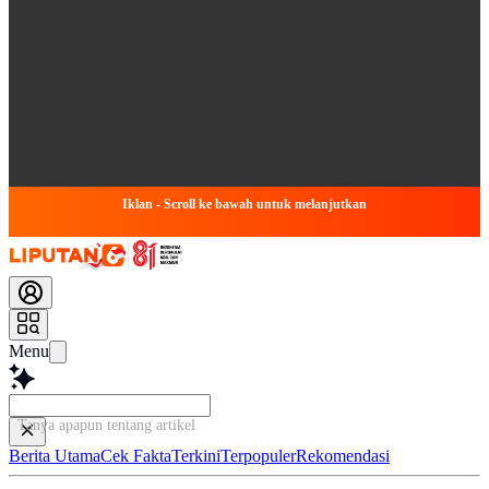
Iklan - Scroll ke bawah untuk melanjutkan
Menu
Tanya apapun tentang artikel ini...
Berita Utama
Cek Fakta
Terkini
Terpopuler
Rekomendasi