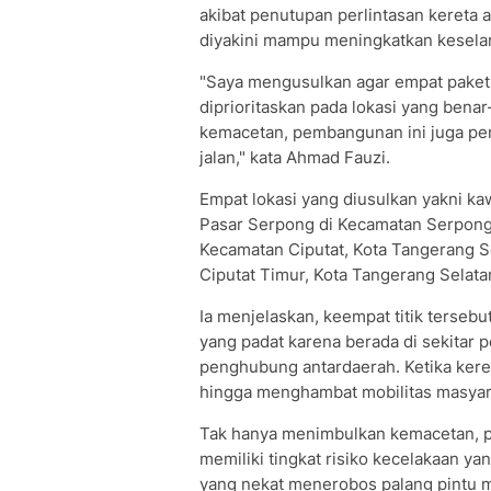
akibat penutupan perlintasan kereta 
diyakini mampu meningkatkan kesela
"Saya mengusulkan agar empat paket
diprioritaskan pada lokasi yang bena
kemacetan, pembangunan ini juga pe
jalan," kata Ahmad Fauzi.
Empat lokasi yang diusulkan yakni k
Pasar Serpong di Kecamatan Serpong
Kecamatan Ciputat, Kota Tangerang Se
Ciputat Timur, Kota Tangerang Selata
Ia menjelaskan, keempat titik tersebu
yang padat karena berada di sekitar 
penghubung antardaerah. Ketika kere
hingga menghambat mobilitas masyar
Tak hanya menimbulkan kemacetan, per
memiliki tingkat risiko kecelakaan ya
yang nekat menerobos palang pintu mes