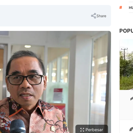
#
H
Share
POP
Copy Link
Perbesar