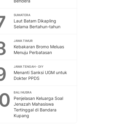
Bendera
Sport
Berita Bola Terkini, Ja
7
Klasemen, Hasil Liga
SUMATERA
Laut Batam Dikapling
Selama Bertahun-tahun
8
JAWA TIMUR
Kebakaran Bromo Meluas
Menuju Perbatasan
9
JAWA TENGAH - DIY
Menanti Sanksi UGM untuk
Dokter PPDS
10
BALI NUSRA
Penjelasan Keluarga Soal
Jenazah Mahasiswa
Tertinggal di Bandara
Kupang