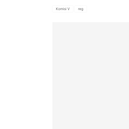
Komisi V
reg