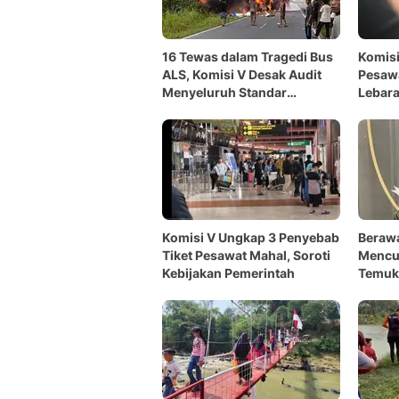
16 Tewas dalam Tragedi Bus
Komisi
ALS, Komisi V Desak Audit
Pesawa
Menyeluruh Standar
Lebara
Keselamatan
Bahan 
Komisi V Ungkap 3 Penyebab
Berawa
Tiket Pesawat Mahal, Soroti
Mencur
Kebijakan Pemerintah
Temuka
Rakita