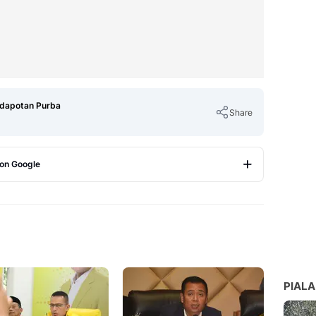
ndapotan Purba
Share
 on Google
Copy Link
PIALA