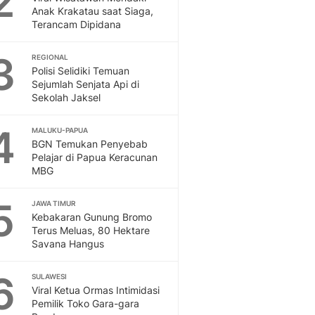
2
Feeds
Anak Krakatau saat Siaga,
Terancam Dipidana
Feeds Liputan6: Kumpul
Terbaru Harian
3
REGIONAL
Otosia
Polisi Selidiki Temuan
Otosia
Sejumlah Senjata Api di
Spotlight
Sekolah Jaksel
Berita Terkini, Kabar Te
Dan Dunia - Liputan6.
4
MALUKU-PAPUA
English
BGN Temukan Penyebab
Exploring Knowledge, T
Pelajar di Papua Keracunan
MBG
En.Liputan6.com
Disabilitas
5
Disabilitas Berita Terkini
JAWA TIMUR
Kebakaran Gunung Bromo
Harian, Berita Terbaru,
Terus Meluas, 80 Hektare
Berita
Savana Hangus
Berita Hari Ini Politik,
Health
6
SULAWESI
Kabar Berita Terbaru D
Viral Ketua Ormas Intimidasi
Diet, Herbal Terbaik
Pemilik Toko Gara-gara