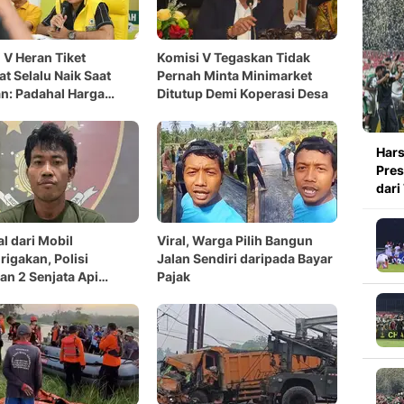
 V Heran Tiket
Komisi V Tegaskan Tidak
t Selalu Naik Saat
Pernah Minta Minimarket
n: Padahal Harga
Ditutup Demi Koperasi Desa
Bakar Tidak Naik
Hars
Pres
dari
l dari Mobil
Viral, Warga Pilih Bangun
igakan, Polisi
Jalan Sendiri daripada Bayar
n 2 Senjata Api
Pajak
n