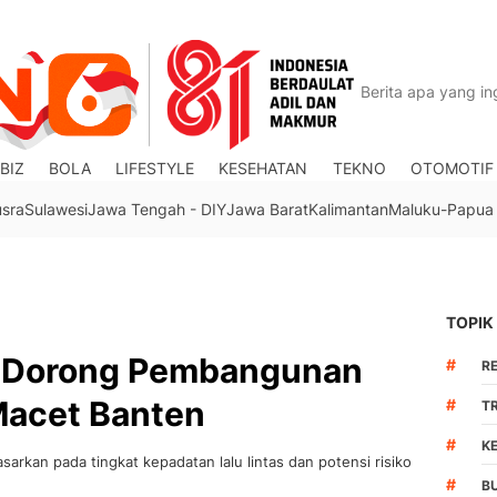
BIZ
BOLA
LIFESTYLE
KESEHATAN
TEKNO
OTOMOTIF
usra
Sulawesi
Jawa Tengah - DIY
Jawa Barat
Kalimantan
Maluku-Papua
TOPIK
V Dorong Pembangunan
#
R
 Macet Banten
#
TR
#
K
rkan pada tingkat kepadatan lalu lintas dan potensi risiko
#
B