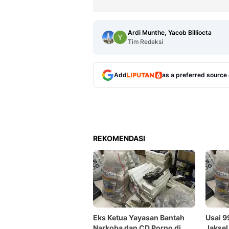
Ardi Munthe, Yacob Billiocta
Tim Redaksi
Add
as a preferred source
REKOMENDASI
Eks Ketua Yayasan Bantah
Usai 9
Narkoba dan CD Porno di
Jaksel