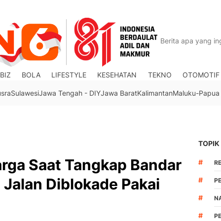
BIZ
BOLA
LIFESTYLE
KESEHATAN
TEKNO
OTOMOTIF
usra
Sulawesi
Jawa Tengah - DIY
Jawa Barat
Kalimantan
Maluku-Papua
TOPIK
arga Saat Tangkap Bandar
#
R
 Jalan Diblokade Pakai
#
P
#
N
#
P