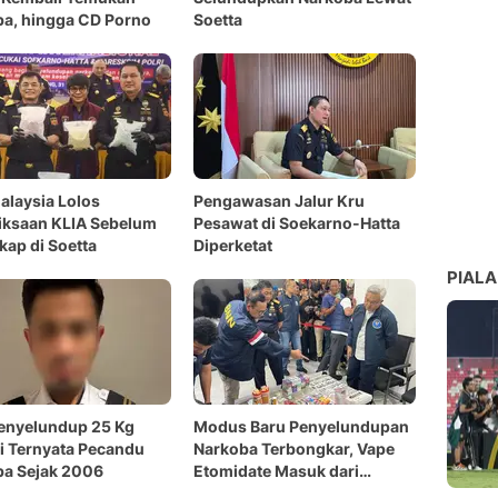
a, hingga CD Porno
Soetta
Malaysia Lolos
Pengawasan Jalur Kru
iksaan KLIA Sebelum
Pesawat di Soekarno-Hatta
kap di Soetta
Diperketat
PIALA
Penyelundup 25 Kg
Modus Baru Penyelundupan
i Ternyata Pecandu
Narkoba Terbongkar, Vape
ba Sejak 2006
Etomidate Masuk dari
Malaysia