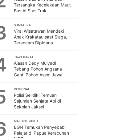
2
Feeds
Tersangka Kecelakaan Maut
Bus ALS vs Truk
Feeds Liputan6: Kumpul
Terbaru Harian
3
SUMATERA
Otosia
Viral Wisatawan Mendaki
Otosia
Anak Krakatau saat Siaga,
Spotlight
Terancam Dipidana
Berita Terkini, Kabar Te
Dan Dunia - Liputan6.
4
JAWA BARAT
English
Alasan Dedy Mulyadi
Exploring Knowledge, T
Tebang Pohon Angsana
Ganti Pohon Asem Jawa
En.Liputan6.com
Disabilitas
5
Disabilitas Berita Terkini
REGIONAL
Polisi Selidiki Temuan
Harian, Berita Terbaru,
Sejumlah Senjata Api di
Berita
Sekolah Jaksel
Berita Hari Ini Politik,
Health
6
MALUKU-PAPUA
Kabar Berita Terbaru D
BGN Temukan Penyebab
Diet, Herbal Terbaik
Pelajar di Papua Keracunan