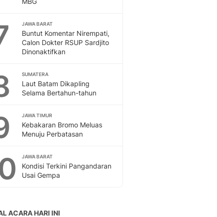
MBG
Sport
Berita Bola Terkini, Ja
7
Klasemen, Hasil Liga
JAWA BARAT
Buntut Komentar Nirempati,
Calon Dokter RSUP Sardjito
Dinonaktifkan
8
SUMATERA
Laut Batam Dikapling
Selama Bertahun-tahun
9
JAWA TIMUR
Kebakaran Bromo Meluas
Menuju Perbatasan
10
JAWA BARAT
Kondisi Terkini Pangandaran
Usai Gempa