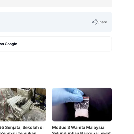
Share
 on Google
Copy Link
95 Senjata, Sekolah di
Modus 3 Wanita Malaysia
 Kembali Temukan
Selundupkan Narkoba Lewat