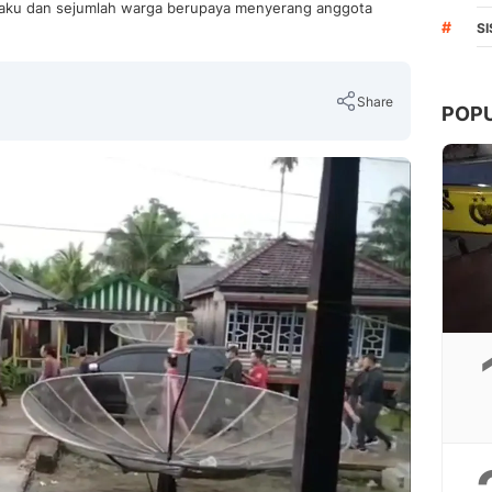
elaku dan sejumlah warga berupaya menyerang anggota
#
S
Share
POP
Copy Link