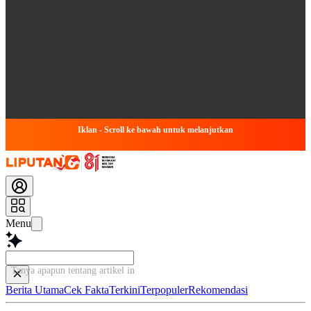
Iklan - Scroll ke bawah untuk melanjutkan
Menu
Tanya apapun tentang artikel ini...
Berita Utama
Cek Fakta
Terkini
Terpopuler
Rekomendasi