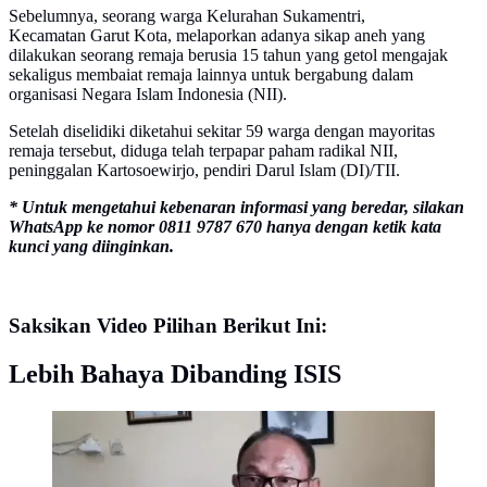
Sebelumnya, seorang warga Kelurahan Sukamentri,
Kecamatan Garut Kota, melaporkan adanya sikap aneh yang
dilakukan seorang remaja berusia 15 tahun yang getol mengajak
sekaligus membaiat remaja lainnya untuk bergabung dalam
organisasi Negara Islam Indonesia (NII).
Setelah diselidiki diketahui sekitar 59 warga dengan mayoritas
remaja tersebut, diduga telah terpapar paham radikal NII,
peninggalan Kartosoewirjo, pendiri Darul Islam (DI)/TII.
* Untuk mengetahui kebenaran informasi yang beredar, silakan
WhatsApp ke nomor 0811 9787 670 hanya dengan ketik kata
kunci yang diinginkan.
Saksikan Video Pilihan Berikut Ini:
Lebih Bahaya Dibanding ISIS
Kepala Badan Kesatuan Bangsa dan Politik
(Kesbangpol) Kabupaten Garut, Wahyudijaya menilai
faktor dangkalnya pemahaman agama serta kebutuhan
ekonomi, menjadi salah satu penyebab terpaparnya