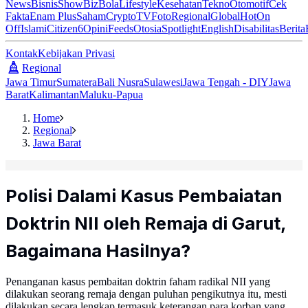
News
Bisnis
ShowBiz
Bola
Lifestyle
Kesehatan
Tekno
Otomotif
Cek
Fakta
Enam Plus
Saham
Crypto
TV
Foto
Regional
Global
Hot
On
Off
Islami
Citizen6
Opini
Feeds
Otosia
Spotlight
English
Disabilitas
Berita
Kontak
Kebijakan Privasi
Regional
Jawa Timur
Sumatera
Bali Nusra
Sulawesi
Jawa Tengah - DIY
Jawa
Barat
Kalimantan
Maluku-Papua
Home
Regional
Jawa Barat
Polisi Dalami Kasus Pembaiatan
Doktrin NII oleh Remaja di Garut,
Bagaimana Hasilnya?
Penanganan kasus pembaitan doktrin faham radikal NII yang
dilakukan seorang remaja dengan puluhan pengikutnya itu, mesti
dilakukan secara lengkap termasuk keterangan para korban yang