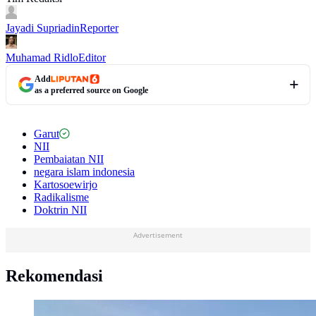
Jayadi Supriadin
Reporter
Muhamad Ridlo
Editor
Add
as a preferred source on Google
Garut
NII
Pembaiatan NII
negara islam indonesia
Kartosoewirjo
Radikalisme
Doktrin NII
Advertisement
Rekomendasi