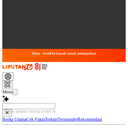
Iklan - Scroll ke bawah untuk melanjutkan
Menu
Tanya apapun tentang artikel ini...
Berita Utama
Cek Fakta
Terkini
Terpopuler
Rekomendasi