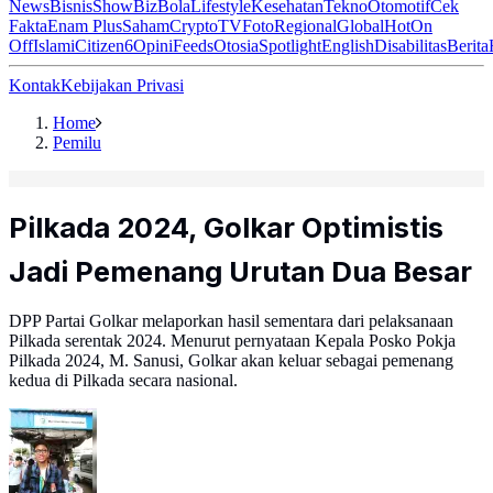
News
Bisnis
ShowBiz
Bola
Lifestyle
Kesehatan
Tekno
Otomotif
Cek
Fakta
Enam Plus
Saham
Crypto
TV
Foto
Regional
Global
Hot
On
Off
Islami
Citizen6
Opini
Feeds
Otosia
Spotlight
English
Disabilitas
Berita
Kontak
Kebijakan Privasi
Home
Pemilu
Pilkada 2024, Golkar Optimistis
Jadi Pemenang Urutan Dua Besar
DPP Partai Golkar melaporkan hasil sementara dari pelaksanaan
Pilkada serentak 2024. Menurut pernyataan Kepala Posko Pokja
Pilkada 2024, M. Sanusi, Golkar akan keluar sebagai pemenang
kedua di Pilkada secara nasional.