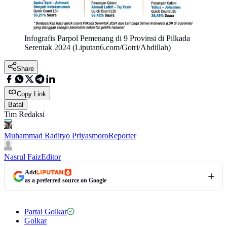
Infografis Parpol Pemenang di 9 Provinsi di Pilkada
Serentak 2024 (Liputan6.com/Gotri/Abdillah)
Share
Copy Link
Batal
Tim Redaksi
Muhammad Radityo Priyasmoro
Reporter
Nasrul Faiz
Editor
Add
as a preferred source on Google
Partai Golkar
Golkar