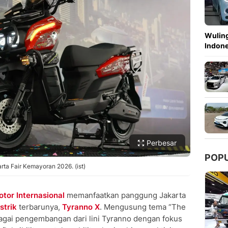
Copy Link
Wuling
Indon
Perbesar
POP
arta Fair Kemayoran 2026. (ist)
tor Internasional
memanfaatkan panggung Jakarta
strik
terbarunya,
Tyranno X
. Mengusung tema “The
bagai pengembangan dari lini Tyranno dengan fokus