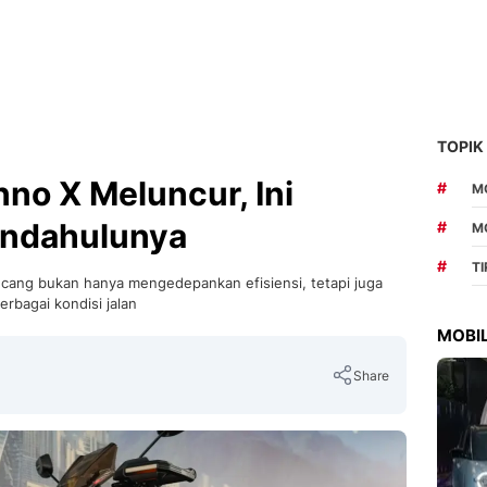
TOPIK
nno X Meluncur, Ini
#
MO
endahulunya
#
M
#
T
rancang bukan hanya mengedepankan efisiensi, tetapi juga
bagai kondisi jalan
MOBIL
Share