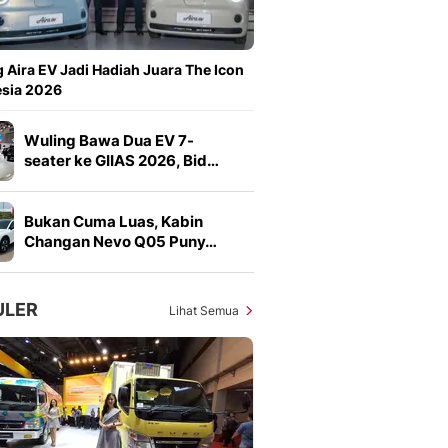
Sport
Berita Bola Terkini, Ja
Klasemen, Hasil Liga
 Aira EV Jadi Hadiah Juara The Icon
esia 2026
Wuling Bawa Dua EV 7-
seater ke GIIAS 2026, Bid…
Bukan Cuma Luas, Kabin
Changan Nevo Q05 Puny…
ULER
Lihat Semua