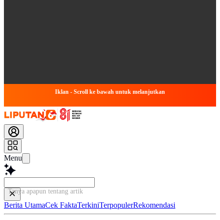
Iklan - Scroll ke bawah untuk melanjutkan
Menu
Tanya apapun tentang artikel ini...
Berita Utama
Cek Fakta
Terkini
Terpopuler
Rekomendasi