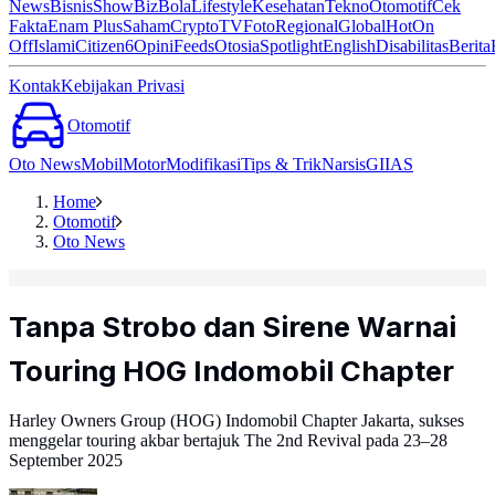
News
Bisnis
ShowBiz
Bola
Lifestyle
Kesehatan
Tekno
Otomotif
Cek
Fakta
Enam Plus
Saham
Crypto
TV
Foto
Regional
Global
Hot
On
Off
Islami
Citizen6
Opini
Feeds
Otosia
Spotlight
English
Disabilitas
Berita
Kontak
Kebijakan Privasi
Otomotif
Oto News
Mobil
Motor
Modifikasi
Tips & Trik
Narsis
GIIAS
Home
Otomotif
Oto News
Tanpa Strobo dan Sirene Warnai
Touring HOG Indomobil Chapter
Harley Owners Group (HOG) Indomobil Chapter Jakarta, sukses
menggelar touring akbar bertajuk The 2nd Revival pada 23–28
September 2025