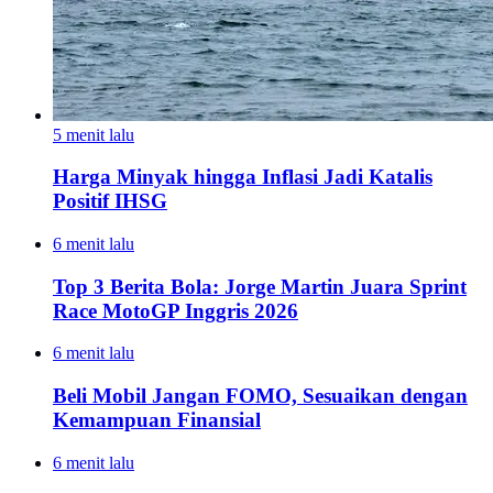
5 menit lalu
Harga Minyak hingga Inflasi Jadi Katalis
Positif IHSG
6 menit lalu
Top 3 Berita Bola: Jorge Martin Juara Sprint
Race MotoGP Inggris 2026
6 menit lalu
Beli Mobil Jangan FOMO, Sesuaikan dengan
Kemampuan Finansial
6 menit lalu