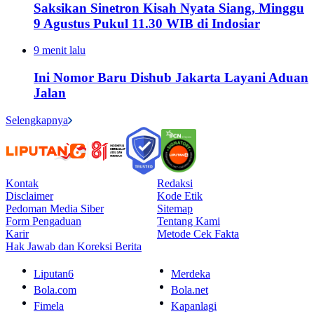
Saksikan Sinetron Kisah Nyata Siang, Minggu
9 Agustus Pukul 11.30 WIB di Indosiar
9 menit lalu
Ini Nomor Baru Dishub Jakarta Layani Aduan
Jalan
Selengkapnya
Kontak
Redaksi
Disclaimer
Kode Etik
Pedoman Media Siber
Sitemap
Form Pengaduan
Tentang Kami
Karir
Metode Cek Fakta
Hak Jawab dan Koreksi Berita
Liputan6
Merdeka
Bola.com
Bola.net
Fimela
Kapanlagi