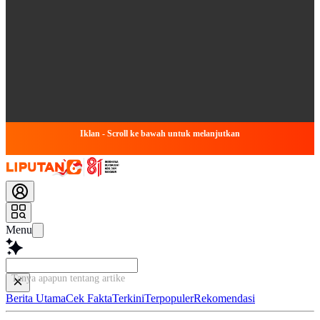
Iklan - Scroll ke bawah untuk melanjutkan
Menu
Tanya apapun tentang artikel ini...
Berita Utama
Cek Fakta
Terkini
Terpopuler
Rekomendasi