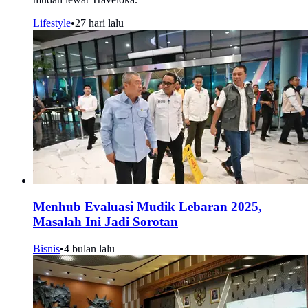
Lifestyle
•
27 hari lalu
Menhub Evaluasi Mudik Lebaran 2025,
Masalah Ini Jadi Sorotan
Bisnis
•
4 bulan lalu