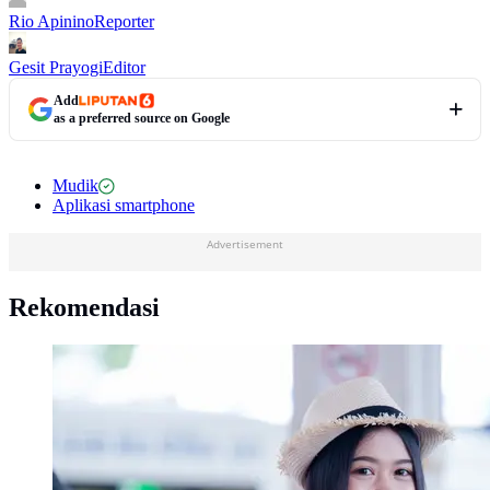
Rio Apinino
Reporter
Gesit Prayogi
Editor
Add
as a preferred source on Google
Mudik
Aplikasi smartphone
Advertisement
Rekomendasi