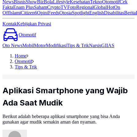
News
Bisnis
ShowBiz
Bola
Lifestyle
Kesehatan
Tekno
Otomotif
Cek
Fakta
Enam Plus
Saham
Crypto
TV
Foto
Regional
Global
Hot
On
Off
Islami
Citizen6
Opini
Feeds
Otosia
Spotlight
English
Disabilitas
Berita
Kontak
Kebijakan Privasi
Otomotif
Oto News
Mobil
Motor
Modifikasi
Tips & Trik
Narsis
GIIAS
Home
Otomotif
Tips & Trik
Aplikasi Smartphone yang Wajib
Ada Saat Mudik
Berikut adalah beberapa aplikasi smartphone yang bisa Anda
gunakan agar mudik semakin aman dan nyaman.