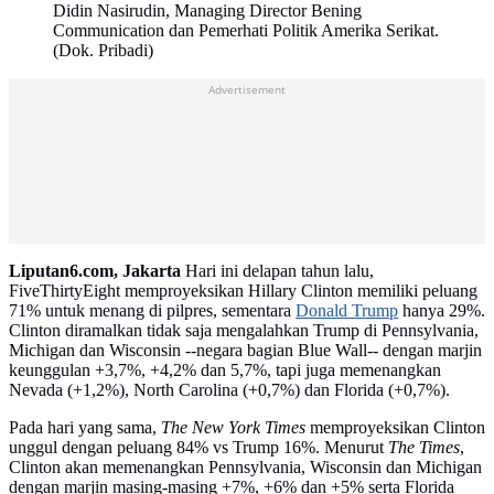
Didin Nasirudin, Managing Director Bening
Communication dan Pemerhati Politik Amerika Serikat.
(Dok. Pribadi)
Advertisement
Liputan6.com, Jakarta
Hari ini delapan tahun lalu,
FiveThirtyEight memproyeksikan Hillary Clinton memiliki peluang
71% untuk menang di pilpres, sementara
Donald Trump
hanya 29%.
Clinton diramalkan tidak saja mengalahkan Trump di Pennsylvania,
Michigan dan Wisconsin --negara bagian Blue Wall-- dengan marjin
keunggulan +3,7%, +4,2% dan 5,7%, tapi juga memenangkan
Nevada (+1,2%), North Carolina (+0,7%) dan Florida (+0,7%).
Pada hari yang sama,
The New York Times
memproyeksikan Clinton
unggul dengan peluang 84% vs Trump 16%. Menurut
The Times
,
Clinton akan memenangkan Pennsylvania, Wisconsin dan Michigan
dengan marjin masing-masing +7%, +6% dan +5% serta Florida