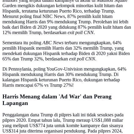
Blunder yang terjadi dalam kampanye di akbar di Madison Square
Garden mengikis dukungan kelompok minoritas kulit hitam dan
Hispanik, terutama keturunan Puerto Rico, terhadap Trump.
Menurut poling final NBC News, 87% pemilih kulit hitam
mendukung Harris dan 9% mendukung Trump. Perolehan ini lebih
baik dari Biden di 2020 yang didukung 87% pemilih kulit hitam dan
12% memilih Trump, berdasarkan
exit poll CNN
.
Sementara itu poling
ABC News
terbaru mengungkapkan, 64%
pemilih Hispanik memilih Harris dan 32% memilih Trump, yang
mendekati dukungan Hispanik terhadap Biden di 2020 yakni Biden
65% dan Trump 32%, berdasarkan
exit poll CNN
.
Di Pennsylania, poling YouGov-Univision mengungkapkan, 64%
Hispanik mendukung Harris dan 30% mendukung Trump. Di
kalangan Hispanik keturunan Puerto Rico, dukungan terhadap
Harris mencapai 67% vs Trump 27%!
Harris Menang dalam 'Ad War' dan Perang
Lapangan
Penggalangan dana Trump di pilpres kali ini tidak sesukses pada
pilpres 2020. Empat tahun lalu, Trump meraup US$1,088 miliar
yang meliputi US$774 juta untuk komite kampanye dan sisanya
US$314 juta diterima organisasi pendukung. Pada pilpres 2024,