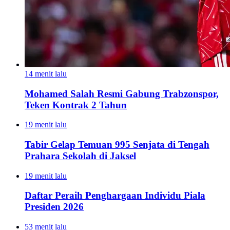
14 menit lalu
Mohamed Salah Resmi Gabung Trabzonspor,
Teken Kontrak 2 Tahun
19 menit lalu
Tabir Gelap Temuan 995 Senjata di Tengah
Prahara Sekolah di Jaksel
19 menit lalu
Daftar Peraih Penghargaan Individu Piala
Presiden 2026
53 menit lalu