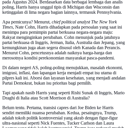
pada Agustus 2024. Berdasarkan data berbagai lembaga dan analis
poling, Harris hanya unggul tipis di Michigan dan Wisconsin dan
ketinggalan di lima negara bagian lainnya, termasuk Pennsylvania.
Apa pemicunya? Menurut,
chief political analyst The New York
Times
, Nate Cohn, Harris dihadapkan pada persoalan yang saat ini
menimpa para pemimpin partai berkuasa negara-negara maju:
Rakyat menginginkan perubahan. Cohn menunjuk pada jatuhnya
partai berkuasa di Inggris, Jerman, Italia, Australia dan Jepang, yang
kemungkinan juga akan segera disusul oleh Kanada dan Perancis.
Menurut Cohn, pencetusnya adalah naiknya harga-harga dan
merosotnya kondisi perekonomian masyarakat pasca-pandemi.
Di dalam negeri AS, poling-poling menujukkan, masalah ekonomi,
imigrasi, inflasi, dan lapangan kerja menjadi empat isu utama di
pilpres kali ini. Aborsi dan layanan kesehatan, yang menjadi andalan
Partai Demokrat, bukan isu prioritas bagi pemilih.
Tapi apakah nasib Harris yang seperti Rishi Sunak di Inggris, Mario
Draghi di Italia atau Scott Morrison di Australia?
Belum tentu. Pertama, transisi capres dari Joe Biden ke Harris
sendiri memiliki nuansa perubahan. Kedua, pesaingnya, Trump,
adalah tokoh politik kontroversial yang akrab dengan figur-figur
ultra-nasional seperti Nick Fuentes, Tucker Carlson dan Laura