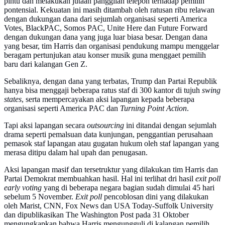
pintu dan melakukan jutaan panggilan telepon terhadap pemilih
pontensial. Kekuatan ini masih ditambah oleh ratusan ribu relawan
dengan dukungan dana dari sejumlah organisasi seperti America
Votes, BlackPAC, Somos PAC, Unite Here dan Future Forward
dengan dukungan dana yang juga luar biasa besar. Dengan dana
yang besar, tim Harris dan organisasi pendukung mampu menggelar
beragam pertunjukan atau konser musik guna menggaet pemilih
baru dari kalangan Gen Z.
Sebaliknya, dengan dana yang terbatas, Trump dan Partai Republik
hanya bisa menggaji beberapa ratus staf di 300 kantor di tujuh
swing
states
, serta mempercayakan aksi lapangan kepada beberapa
organisasi seperti America PAC dan
Turning Point Action
.
Tapi aksi lapangan secara
outsourcing
ini ditandai dengan sejumlah
drama seperti pemalsuan data kunjungan, penggantian perusahaan
pemasok staf lapangan atau gugatan hukum oleh staf lapangan yang
merasa ditipu dalam hal upah dan penugasan.
Aksi lapangan masif dan tersetruktur yang dilakukan tim Harris dan
Partai Demokrat membuahkan hasil. Hal ini terlihat dri hasil
exit poll
early voting
yang di beberapa negara bagian sudah dimulai 45 hari
sebelum 5 November.
Exit poll
pencoblosan dini yang dilakukan
oleh Marist, CNN, Fox News dan USA Today-Suffolk University
dan dipublikasikan The Washington Post pada 31 Oktober
mengungkapkan bahwa Harris mengungguli di kalangan pemilih