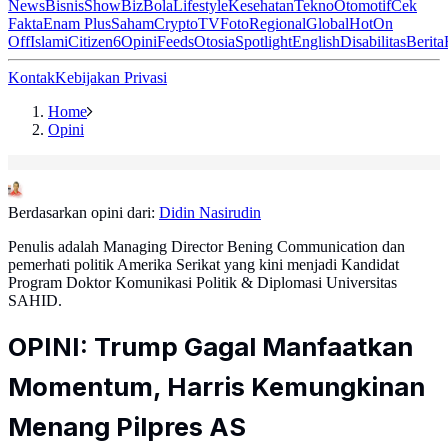
News
Bisnis
ShowBiz
Bola
Lifestyle
Kesehatan
Tekno
Otomotif
Cek
Fakta
Enam Plus
Saham
Crypto
TV
Foto
Regional
Global
Hot
On
Off
Islami
Citizen6
Opini
Feeds
Otosia
Spotlight
English
Disabilitas
Berita
Kontak
Kebijakan Privasi
Home
Opini
Berdasarkan opini dari:
Didin Nasirudin
Penulis adalah Managing Director Bening Communication dan
pemerhati politik Amerika Serikat yang kini menjadi Kandidat
Program Doktor Komunikasi Politik & Diplomasi Universitas
SAHID.
OPINI: Trump Gagal Manfaatkan
Momentum, Harris Kemungkinan
Menang Pilpres AS