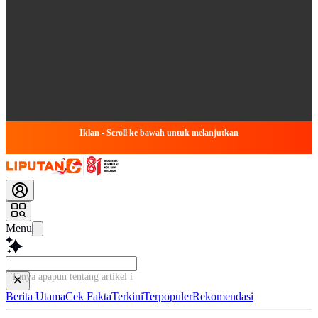
Iklan - Scroll ke bawah untuk melanjutkan
Menu
Tanya apapun tentang artikel ini...
Berita Utama
Cek Fakta
Terkini
Terpopuler
Rekomendasi