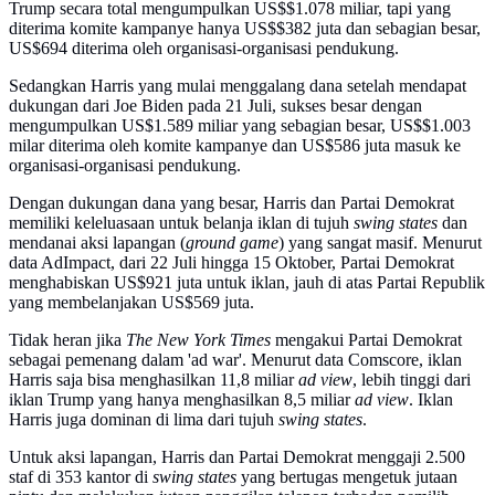
Trump secara total mengumpulkan US$$1.078 miliar, tapi yang
diterima komite kampanye hanya US$$382 juta dan sebagian besar,
US$694 diterima oleh organisasi-organisasi pendukung.
Sedangkan Harris yang mulai menggalang dana setelah mendapat
dukungan dari Joe Biden pada 21 Juli, sukses besar dengan
mengumpulkan US$1.589 miliar yang sebagian besar, US$$1.003
milar diterima oleh komite kampanye dan US$586 juta masuk ke
organisasi-organisasi pendukung.
Dengan dukungan dana yang besar, Harris dan Partai Demokrat
memiliki keleluasaan untuk belanja iklan di tujuh
swing states
dan
mendanai aksi lapangan (
ground game
) yang sangat masif. Menurut
data AdImpact, dari 22 Juli hingga 15 Oktober, Partai Demokrat
menghabiskan US$921 juta untuk iklan, jauh di atas Partai Republik
yang membelanjakan US$569 juta.
Tidak heran jika
The New York Times
mengakui Partai Demokrat
sebagai pemenang dalam 'ad war'. Menurut data Comscore, iklan
Harris saja bisa menghasilkan 11,8 miliar
ad view
, lebih tinggi dari
iklan Trump yang hanya menghasilkan 8,5 miliar
ad view
. Iklan
Harris juga dominan di lima dari tujuh
swing states
.
Untuk aksi lapangan, Harris dan Partai Demokrat menggaji 2.500
staf di 353 kantor di
swing states
yang bertugas mengetuk jutaan