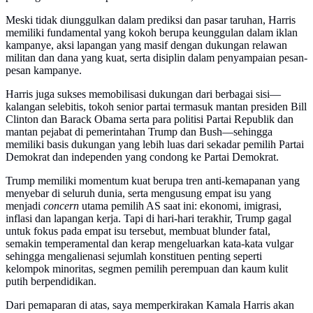
Meski tidak diunggulkan dalam prediksi dan pasar taruhan, Harris
memiliki fundamental yang kokoh berupa keunggulan dalam iklan
kampanye, aksi lapangan yang masif dengan dukungan relawan
militan dan dana yang kuat, serta disiplin dalam penyampaian pesan-
pesan kampanye.
Harris juga sukses memobilisasi dukungan dari berbagai sisi—
kalangan selebitis, tokoh senior partai termasuk mantan presiden Bill
Clinton dan Barack Obama serta para politisi Partai Republik dan
mantan pejabat di pemerintahan Trump dan Bush—sehingga
memiliki basis dukungan yang lebih luas dari sekadar pemilih Partai
Demokrat dan independen yang condong ke Partai Demokrat.
Trump memiliki momentum kuat berupa tren anti-kemapanan yang
menyebar di seluruh dunia, serta mengusung empat isu yang
menjadi
concern
utama pemilih AS saat ini: ekonomi, imigrasi,
inflasi dan lapangan kerja. Tapi di hari-hari terakhir, Trump gagal
untuk fokus pada empat isu tersebut, membuat blunder fatal,
semakin temperamental dan kerap mengeluarkan kata-kata vulgar
sehingga mengalienasi sejumlah konstituen penting seperti
kelompok minoritas, segmen pemilih perempuan dan kaum kulit
putih berpendidikan.
Dari pemaparan di atas, saya memperkirakan Kamala Harris akan