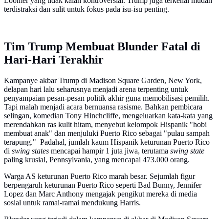
Loomer yang tidak kalah kontroversial. Trump juga terkenal mudah
terdistraksi dan sulit untuk fokus pada isu-isu penting.
Tim Trump Membuat Blunder Fatal di
Hari-Hari Terakhir
Kampanye akbar Trump di Madison Square Garden, New York,
delapan hari lalu seharusnya menjadi arena terpenting untuk
penyampaian pesan-pesan politik akhir guna memobilisasi pemilih.
Tapi malah menjadi acara bernuansa rasisme. Bahkan pembicara
selingan, komedian Tony Hinchcliffe, mengeluarkan kata-kata yang
merendahkan ras kulit hitam, menyebut kelompok Hispanik "hobi
membuat anak" dan menjuluki Puerto Rico sebagai "pulau sampah
terapung." Padahal, jumlah kaum Hispanik keturunan Puerto Rico
di
swing states
mencapai hampir 1 juta jiwa, terutama
swing state
paling krusial, Pennsylvania, yang mencapai 473.000 orang.
Warga AS keturunan Puerto Rico marah besar. Sejumlah figur
berpengaruh keturunan Puerto Rico seperti Bad Bunny, Jennifer
Lopez dan Marc Anthony mengajak pengikut mereka di media
sosial untuk ramai-ramai mendukung Harris.