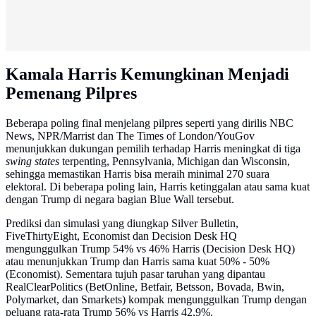
Kamala Harris Kemungkinan Menjadi
Pemenang Pilpres
Beberapa poling final menjelang pilpres seperti yang dirilis NBC
News, NPR/Marrist dan The Times of London/YouGov
menunjukkan dukungan pemilih terhadap Harris meningkat di tiga
swing states
terpenting, Pennsylvania, Michigan dan Wisconsin,
sehingga memastikan Harris bisa meraih minimal 270 suara
elektoral. Di beberapa poling lain, Harris ketinggalan atau sama kuat
dengan Trump di negara bagian Blue Wall tersebut.
Prediksi dan simulasi yang diungkap Silver Bulletin,
FiveThirtyEight, Economist dan Decision Desk HQ
mengunggulkan Trump 54% vs 46% Harris (Decision Desk HQ)
atau menunjukkan Trump dan Harris sama kuat 50% - 50%
(Economist). Sementara tujuh pasar taruhan yang dipantau
RealClearPolitics (BetOnline, Betfair, Betsson, Bovada, Bwin,
Polymarket, dan Smarkets) kompak mengunggulkan Trump dengan
peluang rata-rata Trump 56% vs Harris 42,9%.