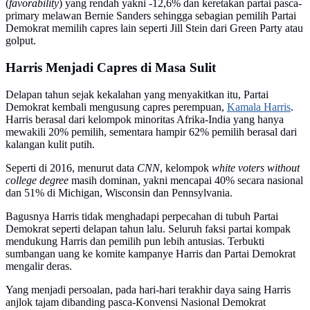
(
favorability
) yang rendah yakni -12,6% dan keretakan partai pasca-
primary melawan Bernie Sanders sehingga sebagian pemilih Partai
Demokrat memilih capres lain seperti Jill Stein dari Green Party atau
golput.
Harris Menjadi Capres di Masa Sulit
Delapan tahun sejak kekalahan yang menyakitkan itu, Partai
Demokrat kembali mengusung capres perempuan,
Kamala Harris
.
Harris berasal dari kelompok minoritas Afrika-India yang hanya
mewakili 20% pemilih, sementara hampir 62% pemilih berasal dari
kalangan kulit putih.
Seperti di 2016, menurut data
CNN
, kelompok
white voters without
college degree
masih dominan, yakni mencapai 40% secara nasional
dan 51% di Michigan, Wisconsin dan Pennsylvania.
Bagusnya Harris tidak menghadapi perpecahan di tubuh Partai
Demokrat seperti delapan tahun lalu. Seluruh faksi partai kompak
mendukung Harris dan pemilih pun lebih antusias. Terbukti
sumbangan uang ke komite kampanye Harris dan Partai Demokrat
mengalir deras.
Yang menjadi persoalan, pada hari-hari terakhir daya saing Harris
anjlok tajam dibanding pasca-Konvensi Nasional Demokrat