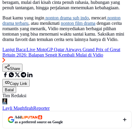
beragam, mulai dari kisah cinta penuh rahasia, hubungan yang
penuh tantangan, hingga perjalanan menemukan kebahagiaan.
Buat kamu yang ingin
nonton drama sub indo
, mencari
nonton
drama terbaru
, atau menikmati
nonton film drama
dengan cerita
romantis yang menarik, Vidio menyediakan berbagai pilihan
tontonan yang bisa menemani waktu santai kamu. Saksikan mini
drama favorit dan temukan cerita seru lainnya hanya di Vidio.
Lanjut Baca:
Live MotoGP Qatar Airways Grand Prix of Great
Britain 2026: Balapan Sengit Kembali Mulai di Vidio
Share
Copy Link
Batal
Tim Redaksi
Layli Maghfirah
Reporter
Add
as a preferred source on Google