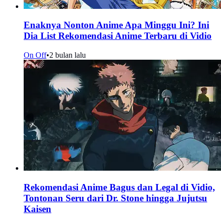
Enaknya Nonton Anime Apa Minggu Ini? Ini
Dia List Rekomendasi Anime Terbaru di Vidio
On Off
•
2 bulan lalu
Rekomendasi Anime Bagus dan Legal di Vidio,
Tontonan Seru dari Dr. Stone hingga Jujutsu
Kaisen