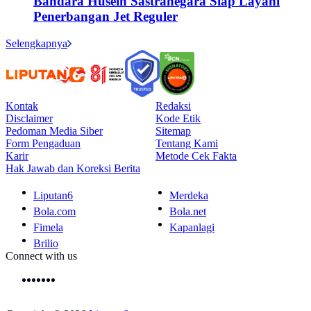
Bandara Husein Sastranegara Siap Layani
Penerbangan Jet Reguler
Selengkapnya
Kontak
Redaksi
Disclaimer
Kode Etik
Pedoman Media Siber
Sitemap
Form Pengaduan
Tentang Kami
Karir
Metode Cek Fakta
Hak Jawab dan Koreksi Berita
Liputan6
Merdeka
Bola.com
Bola.net
Fimela
Kapanlagi
Brilio
Connect with us