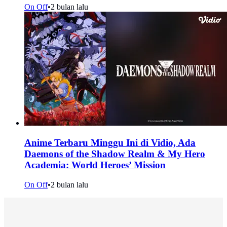
On Off
•
2 bulan lalu
Anime Terbaru Minggu Ini di Vidio, Ada
Daemons of the Shadow Realm & My Hero
Academia: World Heroes’ Mission
On Off
•
2 bulan lalu