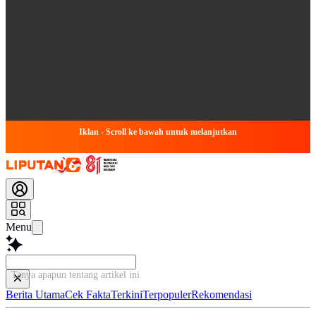
Iklan - Scroll ke bawah untuk melanjutkan
Menu
Tanya apapun tentang artikel ini...
Berita Utama
Cek Fakta
Terkini
Terpopuler
Rekomendasi