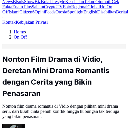
News
Bisnis
ShowBiz
Bola
Lifestyle
Kesehatan
Tekno
Otomotif
Cek
Fakta
Enam Plus
Saham
Crypto
TV
Foto
Regional
Global
Hot
On
Off
Islami
Citizen6
Opini
Feeds
Otosia
Spotlight
English
Disabilitas
Berita
Kontak
Kebijakan Privasi
Home
On Off
Nonton Film Drama di Vidio,
Deretan Mini Drama Romantis
dengan Cerita yang Bikin
Penasaran
Nonton film drama romantis di Vidio dengan pilihan mini drama
seru, dari kisah cinta penuh konflik hingga hubungan tak terduga
yang bikin penasaran.