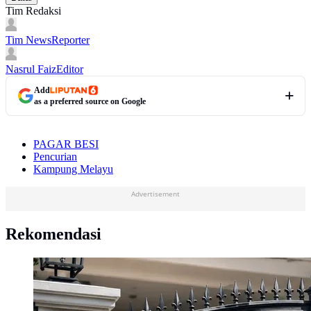
Tim Redaksi
Tim News
Reporter
Nasrul Faiz
Editor
Add
as a preferred source on Google
PAGAR BESI
Pencurian
Kampung Melayu
Advertisement
Rekomendasi