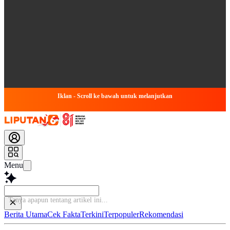
Iklan - Scroll ke bawah untuk melanjutkan
Menu
Tanya apapu
Berita Utama
Cek Fakta
Terkini
Terpopuler
Rekomendasi