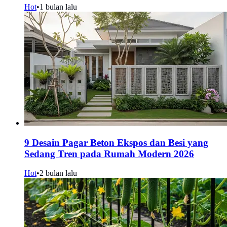
Hot
•
1 bulan lalu
9 Desain Pagar Beton Ekspos dan Besi yang
Sedang Tren pada Rumah Modern 2026
Hot
•
2 bulan lalu