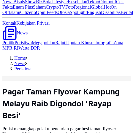
News
Bisnis
ShowBiz
Bola
Lifestyle
Kesehatan
Tekno
Otomotif
Cek
Fakta
Enam Plus
Saham
Crypto
TV
Foto
Regional
Global
Hot
On
Off
Islami
Citizen6
Opini
Feeds
Otosia
Spotlight
English
Disabilitas
Berita
Kontak
Kebijakan Privasi
News
Politik
Peristiwa
Megapolitan
Rajut
Liputan Khusus
Infografis
Zona
MPR RI
Warta DPR
Home
News
Peristiwa
Pagar Taman Flyover Kampung
Melayu Raib Digondol 'Rayap
Besi'
Polisi menangkap pelaku pencurian pagar besi taman flyover