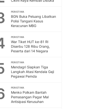
Cikini Raya Kembali Dibuka
3
PERISTIWA
BGN Buka Peluang Libatkan
Polisi Tangani Kasus
Keracunan MBG
4
PERISTIWA
War Tiket HUT ke-81 RI
Diserbu 128 Ribu Orang,
Peserta dari 14 Negara
5
PERISTIWA
Mendagri Siapkan Tiga
Langkah Atasi Kendala Gaji
Pegawai Pemda
6
PERISTIWA
Menko Polkam Bantah
Pemasangan Pagar Mal
Antisipasi Kerusuhan