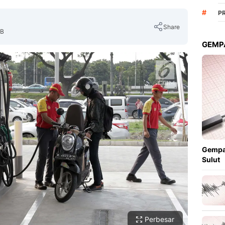
#
P
Share
IB
GEMPA
Copy Link
Gempa
Sulut
Perbesar