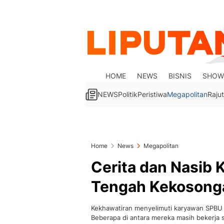
HOME
NEWS
BISNIS
SHOW
NEWS
Politik
Peristiwa
Megapolitan
Rajut
Home
News
Megapolitan
Cerita dan Nasib 
Tengah Kekosong
Kekhawatiran menyelimuti karyawan SPBU 
Beberapa di antara mereka masih bekerja s