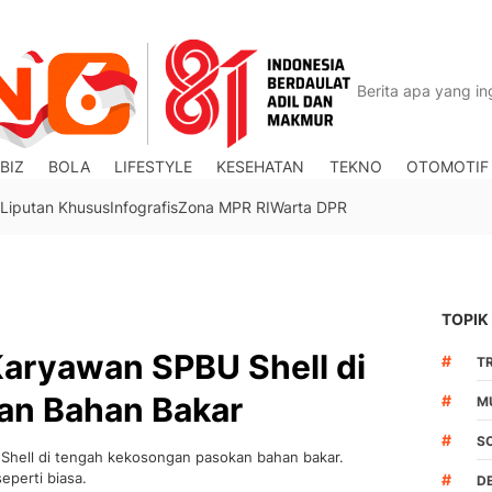
BIZ
BOLA
LIFESTYLE
KESEHATAN
TEKNO
OTOMOTIF
Liputan Khusus
Infografis
Zona MPR RI
Warta DPR
TOPIK
Karyawan SPBU Shell di
#
TR
an Bahan Bakar
#
M
#
S
Shell di tengah kekosongan pasokan bahan bakar.
eperti biasa.
#
D