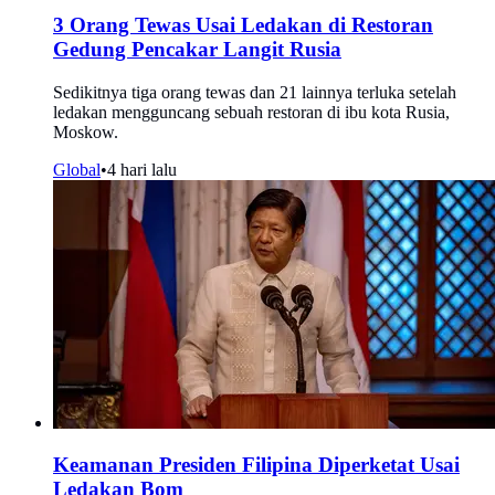
3 Orang Tewas Usai Ledakan di Restoran
Gedung Pencakar Langit Rusia
Sedikitnya tiga orang tewas dan 21 lainnya terluka setelah
ledakan mengguncang sebuah restoran di ibu kota Rusia,
Moskow.
Global
•
4 hari lalu
Keamanan Presiden Filipina Diperketat Usai
Ledakan Bom