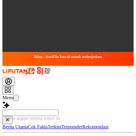
Iklan - Scroll ke bawah untuk melanjutkan
Menu
Tanya apapun tentang artikel ini...
Berita Utama
Cek Fakta
Terkini
Terpopuler
Rekomendasi