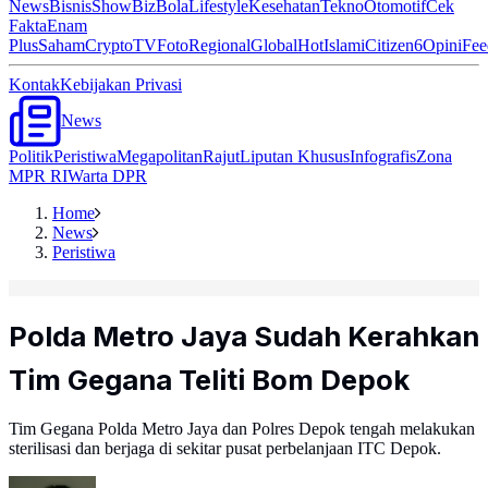
News
Bisnis
ShowBiz
Bola
Lifestyle
Kesehatan
Tekno
Otomotif
Cek
Fakta
Enam
Plus
Saham
Crypto
TV
Foto
Regional
Global
Hot
Islami
Citizen6
Opini
Fee
Kontak
Kebijakan Privasi
News
Politik
Peristiwa
Megapolitan
Rajut
Liputan Khusus
Infografis
Zona
MPR RI
Warta DPR
Home
News
Peristiwa
Polda Metro Jaya Sudah Kerahkan
Tim Gegana Teliti Bom Depok
Tim Gegana Polda Metro Jaya dan Polres Depok tengah melakukan
sterilisasi dan berjaga di sekitar pusat perbelanjaan ITC Depok.