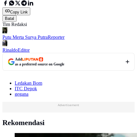
Copy Link
Batal
Tim Redaksi
Putu Merta Surya Putra
Reporter
Rinaldo
Editor
Add
as a preferred source on Google
Ledakan Bom
ITC Depok
gegana
Advertisement
Rekomendasi