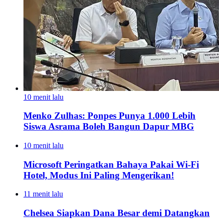
10 menit lalu
Menko Zulhas: Ponpes Punya 1.000 Lebih
Siswa Asrama Boleh Bangun Dapur MBG
10 menit lalu
Microsoft Peringatkan Bahaya Pakai Wi-Fi
Hotel, Modus Ini Paling Mengerikan!
11 menit lalu
Chelsea Siapkan Dana Besar demi Datangkan