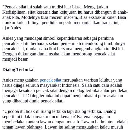
"Pencak silat ini salah satu tradisi luar biasa. Mengajarkan
Kedisiplinan, sifat kesatria dan kejujuran itu harus dibangun di anak-
anak kita. Modelnya bisa macem-macem. Bisa ekstrakurikuler. Bisa
nonkurikuler. Intinya pendidikan perlu memanfaatkan tradisi ini,"
ujar Anies.
Anies yang mendapat simbol kependekaran sebagai pembina
pencak silat itu berharap, selain pemerintah mendorong tumbuhnya
pencak silat, dunia usaha ikut bersama mengembangkan tradisi ini.
Dengan dukungan dunia usaha, akan mendorong pencak silat
menjadi besar.
Dialog Terbuka
Anies menggatakan
pencak silat
merupakan warisan leluhur yang
harus dijaga seluruh masyarakat Indonesia. Salah satu cara adalah
menjaga kesatuan pencak silat dengan dialog terbuka antar-pendekar
pencak silat. Dialog terbuka ini dapat menjembatani permasalahan
yang dihadapi dunia pencak silat.
"Ujicoba itu tidak di ruang terbuka tapi dialog terbuka. Dialog
seperti ini tidak banyak muncul kenapa? Karena kegagalan
membedakan antara lawan dengan musuh. Lawan badminton adalah
teman lawan olahraga. Lawan itu saling menguatkan kalau musuh