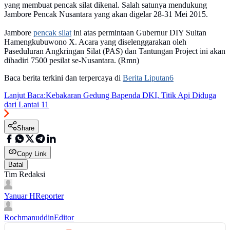
yang membuat pencak silat dikenal. Salah satunya mendukung
Jambore Pencak Nusantara yang akan digelar 28-31 Mei 2015.
Jambore
pencak silat
ini atas permintaan Gubernur DIY Sultan
Hamengkubuwono X. Acara yang diselenggarakan oleh
Paseduluran Angkringan Silat (PAS) dan Tantungan Project ini akan
dihadiri 7500 pesilat se-Nusantara. (Rmn)
Baca berita terkini dan terpercaya di
Berita Liputan6
Lanjut Baca:
Kebakaran Gedung Bapenda DKI, Titik Api Diduga
dari Lantai 11
Share
Copy Link
Batal
Tim Redaksi
Yanuar H
Reporter
Rochmanuddin
Editor