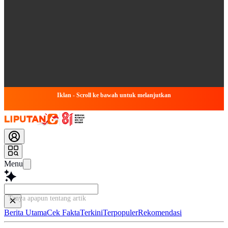
Iklan - Scroll ke bawah untuk melanjutkan
Menu
Tanya apapun tentang artikel ini...
Berita Utama
Cek Fakta
Terkini
Terpopuler
Rekomendasi