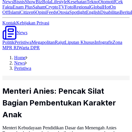
News
Bisnis
ShowBiz
Bola
Lifestyle
Kesehatan
Tekno
Otomotif
Cek
Fakta
Enam Plus
Saham
Crypto
TV
Foto
Regional
Global
Hot
On
Off
Islami
Citizen6
Opini
Feeds
Otosia
Spotlight
English
Disabilitas
Berita
Kontak
Kebijakan Privasi
News
Politik
Peristiwa
Megapolitan
Rajut
Liputan Khusus
Infografis
Zona
MPR RI
Warta DPR
Home
News
Peristiwa
Menteri Anies: Pencak Silat
Bagian Pembentukan Karakter
Anak
Menteri Kebudayaan Pendidikan Dasar dan Menengah Anies