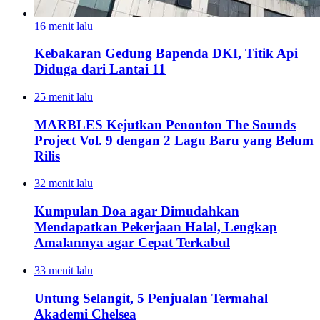
16 menit lalu
Kebakaran Gedung Bapenda DKI, Titik Api
Diduga dari Lantai 11
25 menit lalu
MARBLES Kejutkan Penonton The Sounds
Project Vol. 9 dengan 2 Lagu Baru yang Belum
Rilis
32 menit lalu
Kumpulan Doa agar Dimudahkan
Mendapatkan Pekerjaan Halal, Lengkap
Amalannya agar Cepat Terkabul
33 menit lalu
Untung Selangit, 5 Penjualan Termahal
Akademi Chelsea