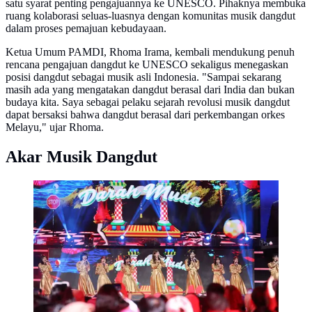
satu syarat penting pengajuannya ke UNESCO. Pihaknya membuka
ruang kolaborasi seluas-luasnya dengan komunitas musik dangdut
dalam proses pemajuan kebudayaan.
Ketua Umum PAMDI, Rhoma Irama, kembali mendukung penuh
rencana pengajuan dangdut ke UNESCO sekaligus menegaskan
posisi dangdut sebagai musik asli Indonesia. "Sampai sekarang
masih ada yang mengatakan dangdut berasal dari India dan bukan
budaya kita. Saya sebagai pelaku sejarah revolusi musik dangdut
dapat bersaksi bahwa dangdut berasal dari perkembangan orkes
Melayu," ujar Rhoma.
Akar Musik Dangdut
Dengan konsep perayaan besar, kolaborasi lintas
generasi, serta jajaran pengisi acara yang beragam,
Konser Raya 31 Tahun Indosiar Luar Biasa menjadi
momen istimewa bagi pemirsa setia Indosiar. Tampak
dalam foto, penampilan kolaborasi JKT48 dengan Raja
Dangdut Rhoma Irama pada hari pertama malam
puncak pertama Konser Raya 31 Tahun Indosiar Luar
Biasa di Studio 6 Emtek City, Daan Mogot, Jakarta
Barat, pada Sabtu (10/1/2026) malam.
(Kapanlagi.com/Budy Santoso)