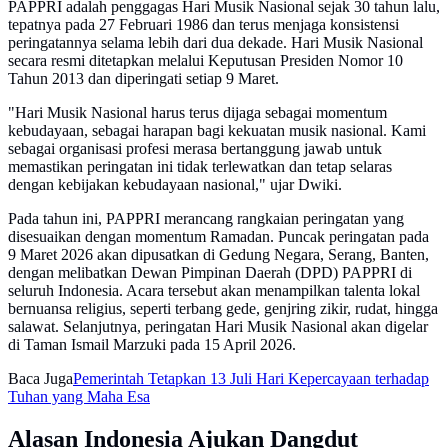
PAPPRI adalah penggagas Hari Musik Nasional sejak 30 tahun lalu,
tepatnya pada 27 Februari 1986 dan terus menjaga konsistensi
peringatannya selama lebih dari dua dekade. Hari Musik Nasional
secara resmi ditetapkan melalui Keputusan Presiden Nomor 10
Tahun 2013 dan diperingati setiap 9 Maret.
"Hari Musik Nasional harus terus dijaga sebagai momentum
kebudayaan, sebagai harapan bagi kekuatan musik nasional. Kami
sebagai organisasi profesi merasa bertanggung jawab untuk
memastikan peringatan ini tidak terlewatkan dan tetap selaras
dengan kebijakan kebudayaan nasional," ujar Dwiki.
Pada tahun ini, PAPPRI merancang rangkaian peringatan yang
disesuaikan dengan momentum Ramadan. Puncak peringatan pada
9 Maret 2026 akan dipusatkan di Gedung Negara, Serang, Banten,
dengan melibatkan Dewan Pimpinan Daerah (DPD) PAPPRI di
seluruh Indonesia. Acara tersebut akan menampilkan talenta lokal
bernuansa religius, seperti terbang gede, genjring zikir, rudat, hingga
salawat. Selanjutnya, peringatan Hari Musik Nasional akan digelar
di Taman Ismail Marzuki pada 15 April 2026.
Baca Juga
Pemerintah Tetapkan 13 Juli Hari Kepercayaan terhadap
Tuhan yang Maha Esa
Alasan Indonesia Ajukan Dangdut