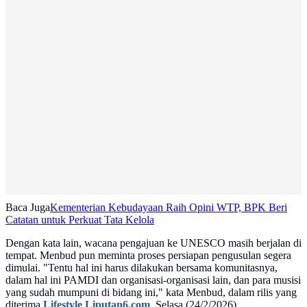
Baca Juga
Kementerian Kebudayaan Raih Opini WTP, BPK Beri
Catatan untuk Perkuat Tata Kelola
Dengan kata lain, wacana pengajuan ke UNESCO masih berjalan di
tempat. Menbud pun meminta proses persiapan pengusulan segera
dimulai. "Tentu hal ini harus dilakukan bersama komunitasnya,
dalam hal ini PAMDI dan organisasi-organisasi lain, dan para musisi
yang sudah mumpuni di bidang ini," kata Menbud, dalam rilis yang
diterima
Lifestyle Liputan6.com
, Selasa (24/2/2026).