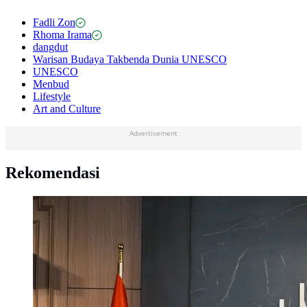
Fadli Zon
Rhoma Irama
dangdut
Warisan Budaya Takbenda Dunia UNESCO
UNESCO
Menbud
Lifestyle
Art and Culture
Advertisement
Rekomendasi