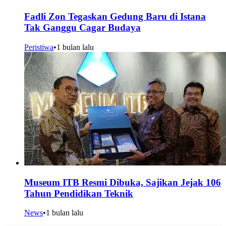
Fadli Zon Tegaskan Gedung Baru di Istana
Tak Ganggu Cagar Budaya
Peristiwa
•
1 bulan lalu
Museum ITB Resmi Dibuka, Sajikan Jejak 106
Tahun Pendidikan Teknik
News
•
1 bulan lalu