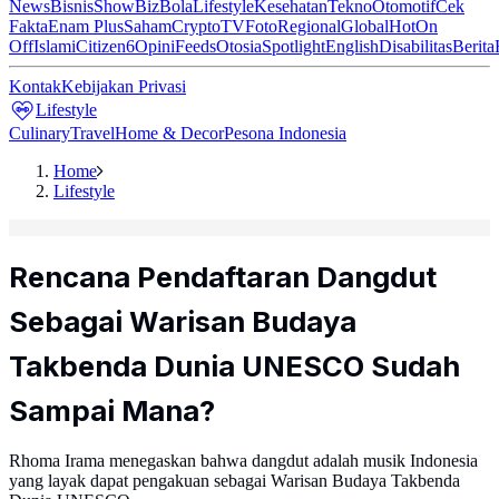
News
Bisnis
ShowBiz
Bola
Lifestyle
Kesehatan
Tekno
Otomotif
Cek
Fakta
Enam Plus
Saham
Crypto
TV
Foto
Regional
Global
Hot
On
Off
Islami
Citizen6
Opini
Feeds
Otosia
Spotlight
English
Disabilitas
Berita
Kontak
Kebijakan Privasi
Lifestyle
Culinary
Travel
Home & Decor
Pesona Indonesia
Home
Lifestyle
Rencana Pendaftaran Dangdut
Sebagai Warisan Budaya
Takbenda Dunia UNESCO Sudah
Sampai Mana?
Rhoma Irama menegaskan bahwa dangdut adalah musik Indonesia
yang layak dapat pengakuan sebagai Warisan Budaya Takbenda