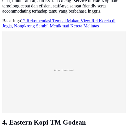
Cha, Pulut Tai Tai, dan Es Teh Obeng. Service di Hao Kopitiam
tergolong cepat dan efisien, staff-nya sangat friendly serta
accommodating terhadap tamu yang berbahasa Inggris.
Baca Juga
12 Rekomendasi Tempat Makan View Rel Kereta di
Jogja, Nongkrong Sambil Menikmati Kereta Melintas
Advertisement
4. Eastern Kopi TM Godean