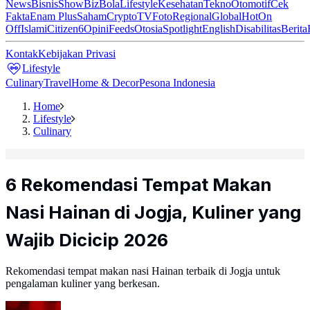
News
Bisnis
ShowBiz
Bola
Lifestyle
Kesehatan
Tekno
Otomotif
Cek
Fakta
Enam Plus
Saham
Crypto
TV
Foto
Regional
Global
Hot
On
Off
Islami
Citizen6
Opini
Feeds
Otosia
Spotlight
English
Disabilitas
Berita
Kontak
Kebijakan Privasi
Lifestyle
Culinary
Travel
Home & Decor
Pesona Indonesia
Home
Lifestyle
Culinary
6 Rekomendasi Tempat Makan
Nasi Hainan di Jogja, Kuliner yang
Wajib Dicicip 2026
Rekomendasi tempat makan nasi Hainan terbaik di Jogja untuk
pengalaman kuliner yang berkesan.