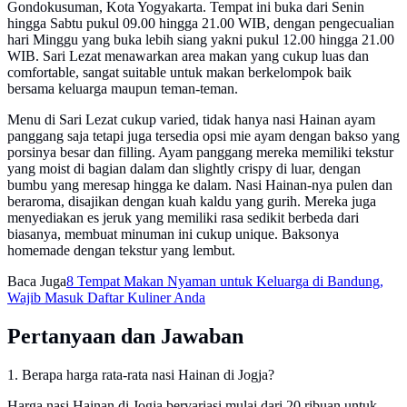
Gondokusuman, Kota Yogyakarta. Tempat ini buka dari Senin
hingga Sabtu pukul 09.00 hingga 21.00 WIB, dengan pengecualian
hari Minggu yang buka lebih siang yakni pukul 12.00 hingga 21.00
WIB. Sari Lezat menawarkan area makan yang cukup luas dan
comfortable, sangat suitable untuk makan berkelompok baik
bersama keluarga maupun teman-teman.
Menu di Sari Lezat cukup varied, tidak hanya nasi Hainan ayam
panggang saja tetapi juga tersedia opsi mie ayam dengan bakso yang
porsinya besar dan filling. Ayam panggang mereka memiliki tekstur
yang moist di bagian dalam dan slightly crispy di luar, dengan
bumbu yang meresap hingga ke dalam. Nasi Hainan-nya pulen dan
beraroma, disajikan dengan kuah kaldu yang gurih. Mereka juga
menyediakan es jeruk yang memiliki rasa sedikit berbeda dari
biasanya, membuat minuman ini cukup unique. Baksonya
homemade dengan tekstur yang lembut.
Baca Juga
8 Tempat Makan Nyaman untuk Keluarga di Bandung,
Wajib Masuk Daftar Kuliner Anda
Pertanyaan dan Jawaban
1. Berapa harga rata-rata nasi Hainan di Jogja?
Harga nasi Hainan di Jogja bervariasi mulai dari 20 ribuan untuk