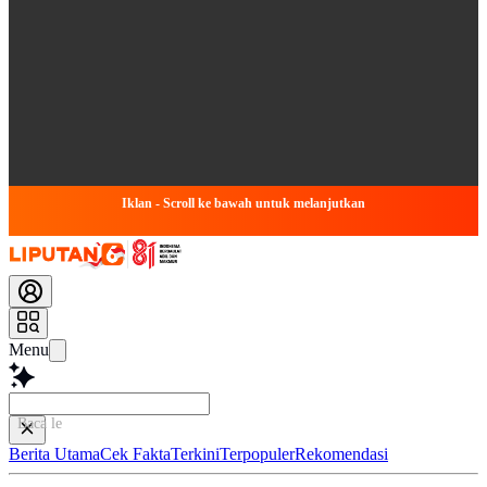
Iklan - Scroll ke bawah untuk melanjutkan
Menu
Baca lebih cepat...
Berita Utama
Cek Fakta
Terkini
Terpopuler
Rekomendasi