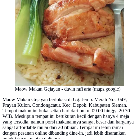
Maow Makan Gejayan - davin rafi arta (maps.google)
Maow Makan Gejayan berlokasi di Gg. Jemb. Merah No.104F,
Prayan Kulon, Condongcatur, Kec. Depok, Kabupaten Sleman.
Tempat makan ini buka setiap hari dari pukul 09.00 hingga 20.30
WIB. Meskipun tempat ini berukuran kecil dengan hanya 4 meja
yang tersedia, namun porsi makanannya sangat besar dan harganya
sangat affordable mulai dari 20 ribuan. Tempat ini lebih ramai
dengan pesanan online dibanding dine-in, jadi lebih disarankan
untuk takeaway atau delivery.