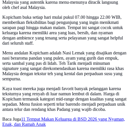
Malaysia yang autentik karena menu-menunya diracik langsung
oleh chef asal Malaysia.
Kopicham buka setiap hari mulai pukul 07.00 hingga 22.00 WIB,
memberikan fleksibilitas bagi pengunjung yang ingin menikmati
sarapan pagi hingga makan malam. Tempat ini sangat cocok untuk
keluarga karena memiliki area yang luas, bersih, dan nyaman
dengan ambience yang tenang serta pelayanan yang sangat helpful
dari seluruh staff.
Menu andalan Kopicham adalah Nasi Lemak yang disajikan dengan
nasi beraroma pandan yang pulen, ayam yang gurih dan empuk,
serta sambal yang pas di lidah. Teh Tarik menjadi minuman
signature yang sangat direkomendasikan karena memiliki rasa khas
Malaysia dengan tekstur teh yang kental dan perpaduan susu yang
sempurna.
Kaya toast mereka juga menjadi favorit banyak pelanggan karena
teksturnya yang renyah di luar namun lembut di dalam. Harga di
Kopicham termasuk kategori mid-range dengan kualitas yang sangat
sepadan. Menu fusion seperti telur barendo menjadi perpaduan unik
antara telur dan rendang khas Padang yang wajib dicoba.
Baca Juga
11 Tempat Makan Keluarga di BSD 2026 yang Nyaman,
Enak, dan Ramah Anak