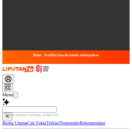
Iklan - Scroll ke bawah untuk melanjutkan
Menu
Tanya
Berita Utama
Cek Fakta
Terkini
Terpopuler
Rekomendasi