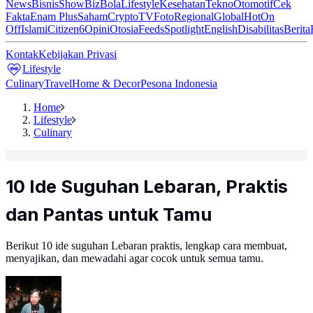
News
Bisnis
ShowBiz
Bola
Lifestyle
Kesehatan
Tekno
Otomotif
Cek
Fakta
Enam Plus
Saham
Crypto
TV
Foto
Regional
Global
Hot
On
Off
Islami
Citizen6
Opini
Otosia
Feeds
Spotlight
English
Disabilitas
Berita
Kontak
Kebijakan Privasi
Lifestyle
Culinary
Travel
Home & Decor
Pesona Indonesia
Home
Lifestyle
Culinary
10 Ide Suguhan Lebaran, Praktis
dan Pantas untuk Tamu
Berikut 10 ide suguhan Lebaran praktis, lengkap cara membuat,
menyajikan, dan mewadahi agar cocok untuk semua tamu.