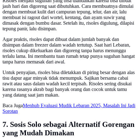
Risoles menjadi suguhan yang bisa diandalkan karena bisa dibuat
jauh hari dan digoreng saat dibutuhkan. Cara membuatnya dimulai
dengan membuat kulit dari campuran tepung, telur, dan air, lalu
membuat isi ragout dari wortel, kentang, dan ayam suwir yang
dimasak dengan bumbu dasar. Setelah itu, risoles digulung, dilapisi
tepung panir, lalu disimpan.
Agar praktis, risoles dapat dibuat dalam jumlah banyak dan
disimpan dalam freezer dalam wadah tertutup. Saat hari Lebaran,
risoles cukup dikeluarkan dan digoreng tanpa harus menunggu
terlalu lama. Ini membantu tuan rumah tetap punya suguhan hangat
tanpa harus memasak dari awal.
Untuk penyajian, risoles bisa diletakkan di piring besar dengan alas
tisu dapur agar minyak tidak menumpuk. Sajikan bersama cabai
rawit atau saus dalam wadah kecil terpisah. Risoles sering disukai
karena rasanya akrab bagi banyak orang dan cocok untuk tamu
yang datang saat jam makan.
Baca Juga
Menhub Evaluasi Mudik Lebaran 2025, Masalah Ini Jadi
Sorotan
7. Sosis Solo sebagai Alternatif Gorengan
yang Mudah Dimakan