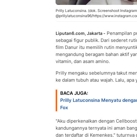
Prilly Latuconsina. (dok. Screenshoot Instagram
@prillylatuconsina96/https://www.instagram
Penampilan pr
Liputan6.com, Jakarta -
sebagai figur publik. Dari sederet rut
film Danur itu memilih rutin menyunt
mengandung beragam bahan aktif yang 
vitamin, dan asam amino.
Prilly mengaku sebelumnya takut menj
ke dalam tubuh atau wajah. Lalu, ap
BACA JUGA:
Prilly Latuconsina Menyatu dengan
Fox
"Aku diperkenalkan dengan Cellbooste
kandungannya ternyata ini aman bang
dan terdaftar di Kemenkes," tuturnya 