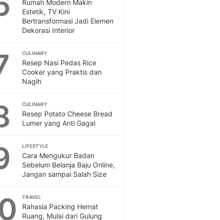
6
Sport
Rumah Modern Makin
Estetik, TV Kini
Berita Bola Terkini, Ja
Bertransformasi Jadi Elemen
Klasemen, Hasil Liga
Dekorasi Interior
7
CULINARY
Resep Nasi Pedas Rice
Cooker yang Praktis dan
Nagih
8
CULINARY
Resep Potato Cheese Bread
Lumer yang Anti Gagal
9
LIFESTYLE
Cara Mengukur Badan
Sebelum Belanja Baju Online,
Jangan sampai Salah Size
10
TRAVEL
Rahasia Packing Hemat
Ruang, Mulai dari Gulung