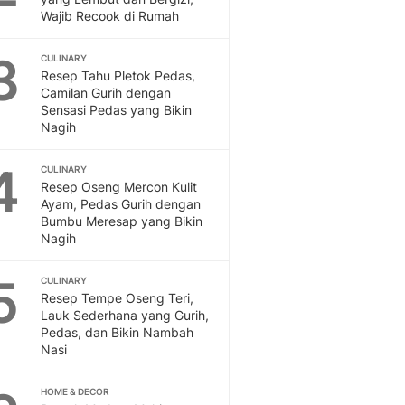
Feeds
Wajib Recook di Rumah
Feeds Liputan6: Kumpul
Terbaru Harian
3
CULINARY
Resep Tahu Pletok Pedas,
Otosia
Camilan Gurih dengan
Otosia
Sensasi Pedas yang Bikin
Spotlight
Nagih
Berita Terkini, Kabar Te
Dan Dunia - Liputan6.
4
CULINARY
English
Resep Oseng Mercon Kulit
Exploring Knowledge, T
Ayam, Pedas Gurih dengan
Bumbu Meresap yang Bikin
En.Liputan6.com
Nagih
Disabilitas
Disabilitas Berita Terkini
5
CULINARY
Harian, Berita Terbaru,
Resep Tempe Oseng Teri,
Berita
Lauk Sederhana yang Gurih,
Berita Hari Ini Politik,
Pedas, dan Bikin Nambah
Health
Nasi
Kabar Berita Terbaru D
Diet, Herbal Terbaik
HOME & DECOR