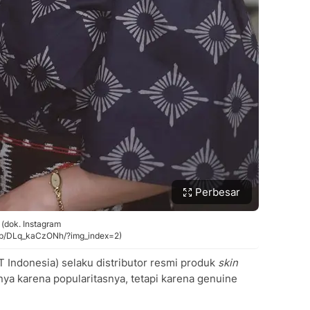
Perbesar
 (dok. Instagram
m/p/DLq_kaCzONh/?img_index=2)
 Indonesia) selaku distributor resmi produk
skin
anya karena popularitasnya, tetapi karena genuine