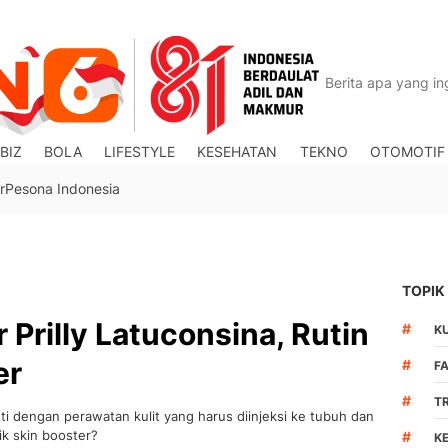
BIZ
BOLA
LIFESTYLE
KESEHATAN
TEKNO
OTOMOTIF
r
Pesona Indonesia
TOPIK
Prilly Latuconsina, Rutin
#
K
er
#
F
#
T
i dengan perawatan kulit yang harus diinjeksi ke tubuh dan
ik skin booster?
#
K