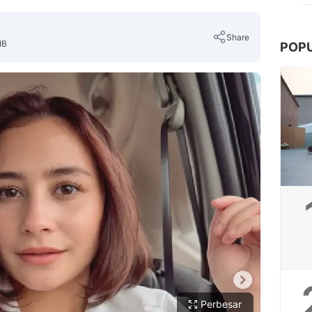
Share
IB
POP
Copy Link
Perbesar