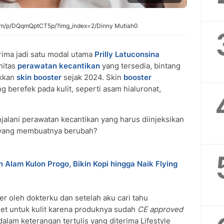
.com/p/DQqmQptCT5p/?img_index=2/Dinny Mutiah0
ima jadi satu modal utama
Prilly Latuconsina
initas
perawatan kecantikan
yang tersedia, bintang
ikkan
skin booster
sejak 2024. Skin
booster
berefek pada kulit, seperti asam hialuronat,
alani perawatan kecantikan yang harus diinjeksikan
a yang membuatnya berubah?
 Alam Kulon Progo, Bikin Kopi hingga Naik Flying
r oleh dokterku dan setelah aku cari tahu
et untuk kulit karena produknya sudah
CE approved
dalam keterangan tertulis yang diterima Lifestyle