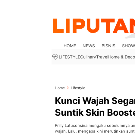
HOME
NEWS
BISNIS
SHOW
LIFESTYLE
Culinary
Travel
Home & Deco
Home
Lifestyle
Kunci Wajah Segar 
Suntik Skin Boost
Prilly Latuconsina mengaku sebelumnya ant
wajah. Lalu, mengapa kini merutinkan sunt