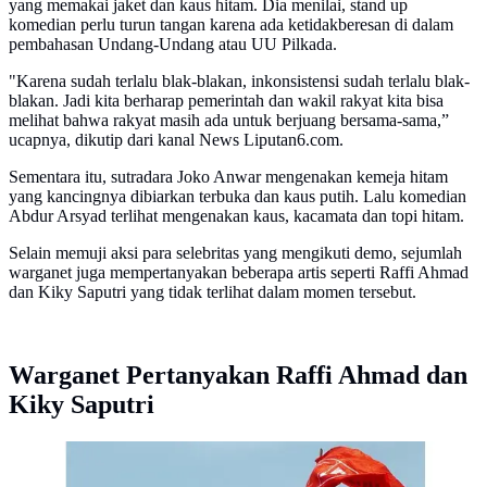
yang memakai jaket dan kaus hitam. Dia menilai, stand up
komedian perlu turun tangan karena ada ketidakberesan di dalam
pembahasan Undang-Undang atau UU Pilkada.
"Karena sudah terlalu blak-blakan, inkonsistensi sudah terlalu blak-
blakan. Jadi kita berharap pemerintah dan wakil rakyat kita bisa
melihat bahwa rakyat masih ada untuk berjuang bersama-sama,”
ucapnya, dikutip dari kanal News Liputan6.com.
Sementara itu, sutradara Joko Anwar mengenakan kemeja hitam
yang kancingnya dibiarkan terbuka dan kaus putih. Lalu komedian
Abdur Arsyad terlihat mengenakan kaus, kacamata dan topi hitam.
Selain memuji aksi para selebritas yang mengikuti demo, sejumlah
warganet juga mempertanyakan beberapa artis seperti Raffi Ahmad
dan Kiky Saputri yang tidak terlihat dalam momen tersebut.
Warganet Pertanyakan Raffi Ahmad dan
Kiky Saputri
Kawal Putusan MK, puluhan artis ikut demo tolak
RUU Pilkada di depan gedung DPR RI. (sumber: