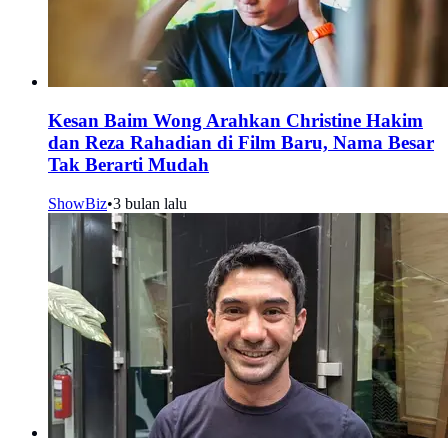
Kesan Baim Wong Arahkan Christine Hakim
dan Reza Rahadian di Film Baru, Nama Besar
Tak Berarti Mudah
ShowBiz
•
3 bulan lalu