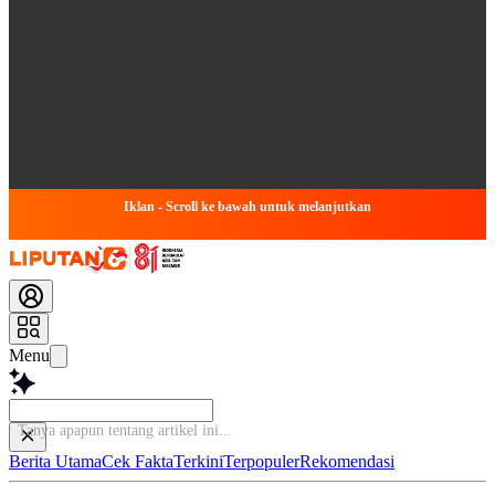
Iklan - Scroll ke bawah untuk melanjutkan
Menu
Ba
Berita Utama
Cek Fakta
Terkini
Terpopuler
Rekomendasi