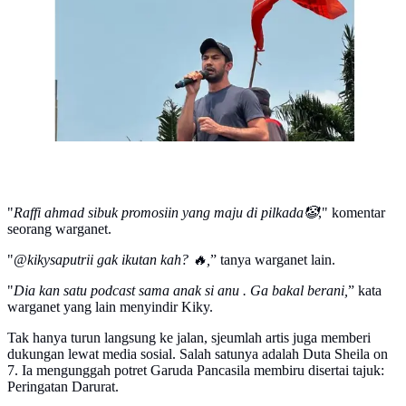
X/@tanyakanrl)
"
Raffi ahmad sibuk promosiin yang maju di pilkada🤡
," komentar
seorang warganet.
"
@kikysaputrii gak ikutan kah? 🔥,
” tanya warganet lain.
"
Dia kan satu podcast sama anak si anu . Ga bakal berani,
” kata
warganet yang lain menyindir Kiky.
Tak hanya turun langsung ke jalan, sjeumlah artis juga memberi
dukungan lewat media sosial. Salah satunya adalah Duta Sheila on
7. Ia mengunggah potret Garuda Pancasila membiru disertai tajuk:
Peringatan Darurat.