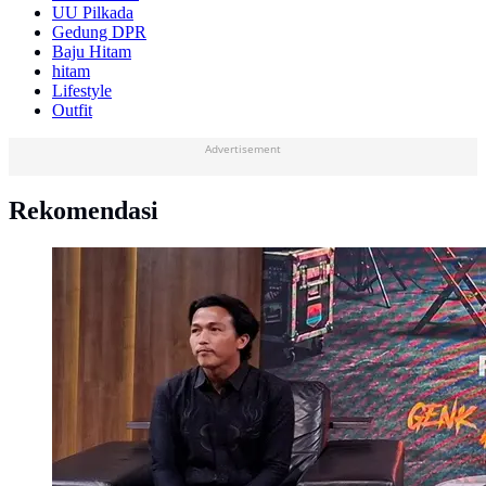
UU Pilkada
Gedung DPR
Baju Hitam
hitam
Lifestyle
Outfit
Advertisement
Rekomendasi