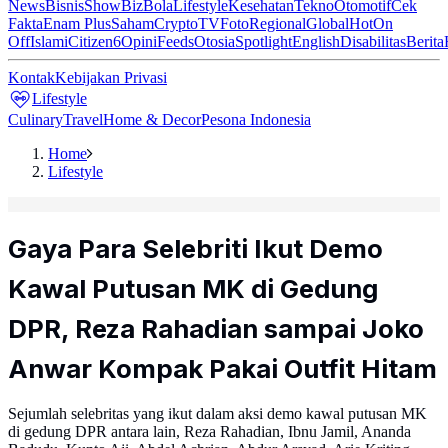
News
Bisnis
ShowBiz
Bola
Lifestyle
Kesehatan
Tekno
Otomotif
Cek
Fakta
Enam Plus
Saham
Crypto
TV
Foto
Regional
Global
Hot
On
Off
Islami
Citizen6
Opini
Feeds
Otosia
Spotlight
English
Disabilitas
Berita
Kontak
Kebijakan Privasi
Lifestyle
Culinary
Travel
Home & Decor
Pesona Indonesia
Home
Lifestyle
Gaya Para Selebriti Ikut Demo
Kawal Putusan MK di Gedung
DPR, Reza Rahadian sampai Joko
Anwar Kompak Pakai Outfit Hitam
Sejumlah selebritas yang ikut dalam aksi demo kawal putusan MK
di gedung DPR antara lain, Reza Rahadian, Ibnu Jamil, Ananda