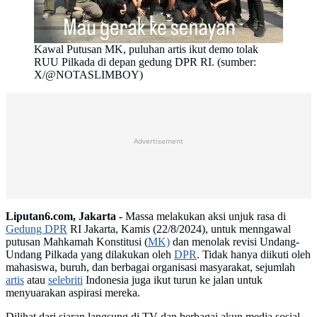
Kawal Putusan MK, puluhan artis ikut demo tolak
RUU Pilkada di depan gedung DPR RI. (sumber:
X/@NOTASLIMBOY)
Advertisement
Liputan6.com, Jakarta -
Massa melakukan aksi unjuk rasa di
Gedung DPR
RI Jakarta, Kamis (22/8/2024), untuk menngawal
putusan Mahkamah Konstitusi (
MK)
dan menolak revisi Undang-
Undang Pilkada yang dilakukan oleh
DPR
. Tidak hanya diikuti oleh
mahasiswa, buruh, dan berbagai organisasi masyarakat, sejumlah
artis
atau
selebriti
Indonesia juga ikut turun ke jalan untuk
menyuarakan aspirasi mereka.
Dilihat dari siaran langsung di TV dan berbagai akun media sosial,