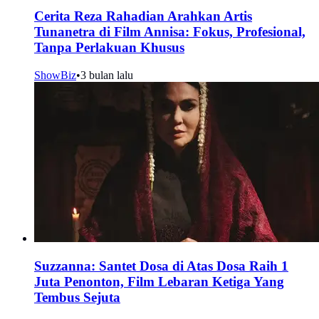
Cerita Reza Rahadian Arahkan Artis
Tunanetra di Film Annisa: Fokus, Profesional,
Tanpa Perlakuan Khusus
ShowBiz
•
3 bulan lalu
Suzzanna: Santet Dosa di Atas Dosa Raih 1
Juta Penonton, Film Lebaran Ketiga Yang
Tembus Sejuta