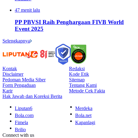
47 menit lalu
PP PBVSI Raih Penghargaan FIVB World
Event 2025
Selengkapnya
Kontak
Redaksi
Disclaimer
Kode Etik
Pedoman Media Siber
Sitemap
Form Pengaduan
Tentang Kami
Karir
Metode Cek Fakta
Hak Jawab dan Koreksi Berita
Liputan6
Merdeka
Bola.com
Bola.net
Fimela
Kapanlagi
Brilio
Connect with us