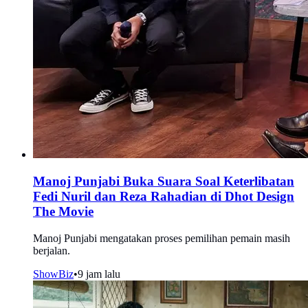
Manoj Punjabi Buka Suara Soal Keterlibatan
Fedi Nuril dan Reza Rahadian di Dhot Design
The Movie
Manoj Punjabi mengatakan proses pemilihan pemain masih
berjalan.
ShowBiz
•
9 jam lalu