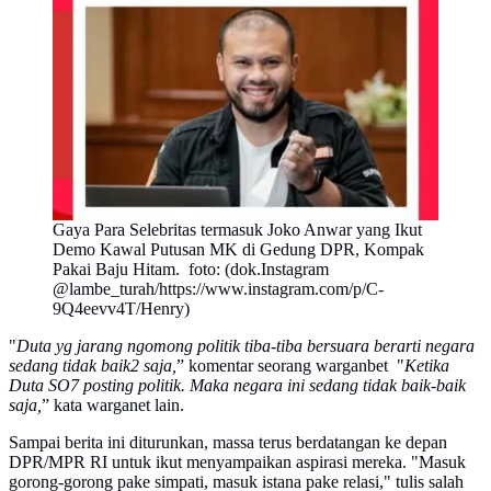
Gaya Para Selebritas termasuk Joko Anwar yang Ikut
Demo Kawal Putusan MK di Gedung DPR, Kompak
Pakai Baju Hitam. foto: (dok.Instagram
@lambe_turah/https://www.instagram.com/p/C-
9Q4eevv4T/Henry)
"
Duta yg jarang ngomong politik tiba-tiba bersuara berarti negara
sedang tidak baik2 saja,
” komentar seorang warganbet "
Ketika
Duta SO7 posting politik. Maka negara ini sedang tidak baik-baik
saja,
” kata warganet lain.
Sampai berita ini diturunkan, massa terus berdatangan ke depan
DPR/MPR RI untuk ikut menyampaikan aspirasi mereka. "Masuk
gorong-gorong pake simpati, masuk istana pake relasi," tulis salah