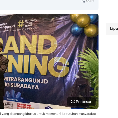
Share
Lip
Copy Link
Perbesar
ksi yang dirancang khusus untuk memenuhi kebutuhan masyarakat