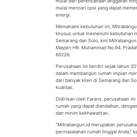
mulai dari perencanaan anggaran hin
mulai mencari opsi yang dapat meme
energi.
Memahami kebutuhan ini, Mitrabangun
khusus untuk memenuhi kebutuhan mas
Semarang dan Solo, kini Mitrabangun.
Mayjen HR. Muhammad No.94, Pradahk
60226.
Perusahaan ini berdiri sejak tahun 
dalam membangun rumah impian mere
dari banyak klien di Semarang dan So
kualitas.
Didirikan oleh Farans, perusahaan in
rumah yang dapat diandalkan, deng
dan minim kekhawatiran.
"Mitrabangun.id merupakan perusahaa
permasalahan rumah tinggal Anda,” ka