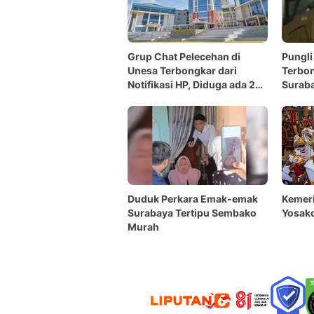
Grup Chat Pelecehan di
Pungli
Unesa Terbongkar dari
Terbon
Notifikasi HP, Diduga ada 26
Suraba
Korban
Duduk Perkara Emak-emak
Kemeri
Surabaya Tertipu Sembako
Yosako
Murah