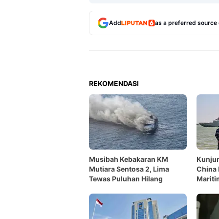
Add
as a preferred source
REKOMENDASI
Musibah Kebakaran KM
Kunju
Mutiara Sentosa 2, Lima
China
Tewas Puluhan Hilang
Mariti