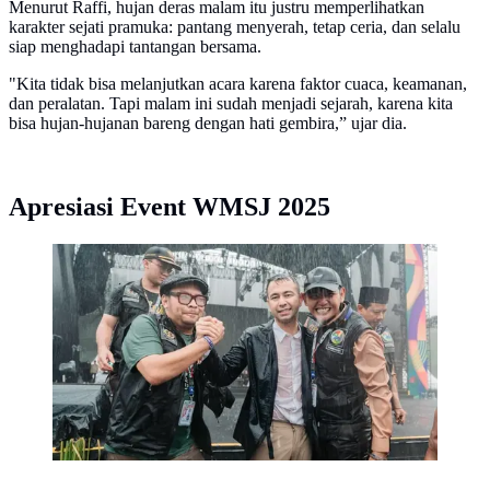
Menurut Raffi, hujan deras malam itu justru memperlihatkan
karakter sejati pramuka: pantang menyerah, tetap ceria, dan selalu
siap menghadapi tantangan bersama.
"Kita tidak bisa melanjutkan acara karena faktor cuaca, keamanan,
dan peralatan. Tapi malam ini sudah menjadi sejarah, karena kita
bisa hujan-hujanan bareng dengan hati gembira,” ujar dia.
Apresiasi Event WMSJ 2025
Utusan Khusus Presiden Bidang Pembinaan Generasi
Muda dan Pekerja Seni, Raffi Ahmad, hadir memberi
semangat para peserta World Moslem Scout Jamboree
(WMSJ) 2025 di Bumi Perkemahan Cibubur, Jakarta
Timur. (Istimewa)