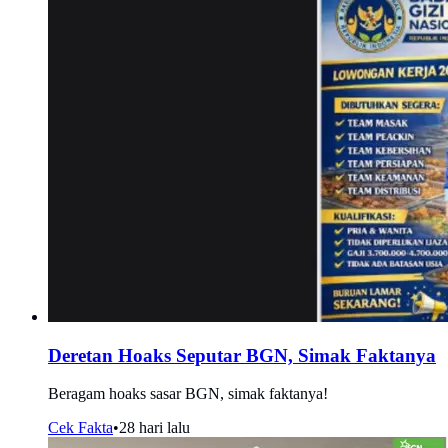
Deretan Hoaks Seputar BGN, Simak Faktanya
Beragam hoaks sasar BGN, simak faktanya!
Cek Fakta
•
28 hari lalu