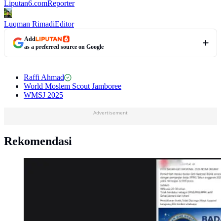
Liputan6.com
Reporter
Luqman Rimadi
Editor
Add
as a preferred source on Google
Raffi Ahmad
World Moslem Scout Jamboree
WMSJ 2025
Advertisement
Rekomendasi