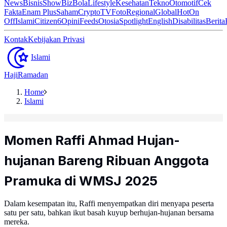
News
Bisnis
ShowBiz
Bola
Lifestyle
Kesehatan
Tekno
Otomotif
Cek
Fakta
Enam Plus
Saham
Crypto
TV
Foto
Regional
Global
Hot
On
Off
Islami
Citizen6
Opini
Feeds
Otosia
Spotlight
English
Disabilitas
Berita
Kontak
Kebijakan Privasi
Islami
Haji
Ramadan
Home
Islami
Momen Raffi Ahmad Hujan-
hujanan Bareng Ribuan Anggota
Pramuka di WMSJ 2025
Dalam kesempatan itu, Raffi menyempatkan diri menyapa peserta
satu per satu, bahkan ikut basah kuyup berhujan-hujanan bersama
mereka.