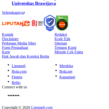
Universitas Brawijaya
Selengkapnya
Kontak
Redaksi
Disclaimer
Kode Etik
Pedoman Media Siber
Sitemap
Form Pengaduan
Tentang Kami
Karir
Metode Cek Fakta
Hak Jawab dan Koreksi Berita
Liputan6
Merdeka
Bola.com
Bola.net
Fimela
Kapanlagi
Brilio
Connect with us
Copyright © 2026
Liputan6.com