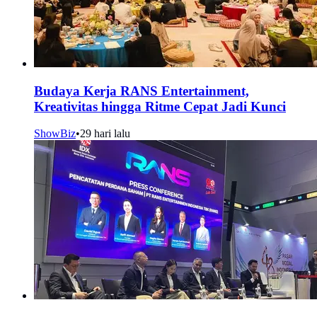
Budaya Kerja RANS Entertainment,
Kreativitas hingga Ritme Cepat Jadi Kunci
ShowBiz
•
29 hari lalu