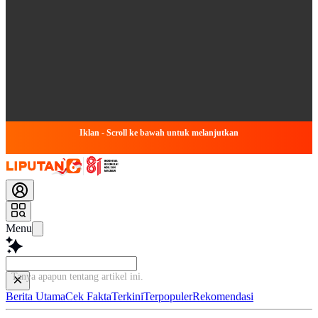
Iklan - Scroll ke bawah untuk melanjutkan
Menu
Tanya apapun tentang artikel ini...
Berita Utama
Cek Fakta
Terkini
Terpopuler
Rekomendasi