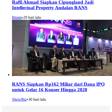
Raffi Ahmad Siapkan Cipungland Jadi
Intellectual Property Andalan RANS
Bisnis
•
29 hari lalu
RANS Siapkan Rp162 Miliar dari Dana IPO
untuk Gelar 16 Konser Hingga 2028
ShowBiz
•
30 hari lalu