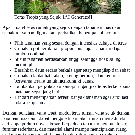
Teras Tropis yang Sejuk. [AI Generated]
Agar model teras rumah yang sejuk dengan tanaman hias daun
semakin nyaman digunakan, perhatikan beberapa hal berikut:
Pilih tanaman yang sesuai dengan intensitas cahaya di teras.
Gunakan pot berukuran proporsional agar tanaman dapat
tumbuh optimal.
Susun tanaman berdasarkan tinggi sehingga tidak saling
menutupi.
Bersihkan daun secara berkala agar tetap mengilap dan sehat.
Gunakan lantai batu alam, paving berpori, atau keramik
berwarna terang untuk mengurangi panas.
Tambahkan pergola atau kanopi ringan jika teras terkena sinar
matahari sepanjang hari.
Hindari menempatkan terlalu banyak tanaman agar sirkulasi
udara tetap lancar.
Dengan penataan yang tepat, model teras rumah yang sejuk dengan
tanaman hias daun dapat mengubah tampilan rumah menjadi lebih
asri tanpa perlu renovasi besar. Perpaduan tanaman berdaun lebar,
furnitur sederhana, dan material alami mampu menciptakan ruang
santai yang nyaman untuk menikmati waktu bersama keluarga