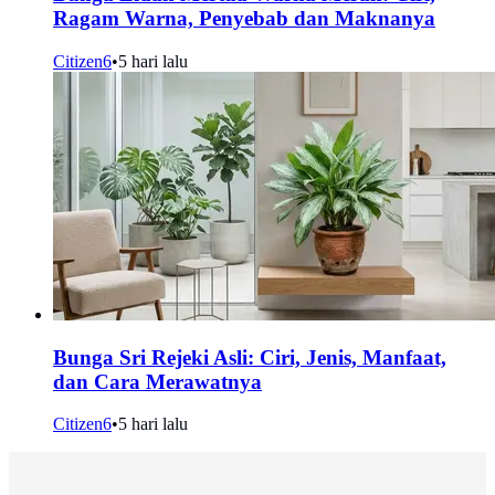
Ragam Warna, Penyebab dan Maknanya
Citizen6
•
5 hari lalu
Bunga Sri Rejeki Asli: Ciri, Jenis, Manfaat,
dan Cara Merawatnya
Citizen6
•
5 hari lalu