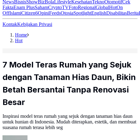
News
Bisnis
ShowBiz
Bola
Lifestyle
Kesehatan
Tekno
Otomotif
Cek
Fakta
Enam Plus
Saham
Crypto
TV
Foto
Regional
Global
Hot
On
Off
Islami
Citizen6
Opini
Feeds
Otosia
Spotlight
English
Disabilitas
Berita
Kontak
Kebijakan Privasi
Home
Hot
7 Model Teras Rumah yang Sejuk
dengan Tanaman Hias Daun, Bikin
Betah Bersantai Tanpa Renovasi
Besar
Inspirasi model teras rumah yang sejuk dengan tanaman hias daun
untuk hunian di Indonesia. Mudah diterapkan, estetik, dan membuat
suasana rumah terasa lebih seg