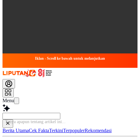
Iklan - Scroll ke bawah untuk melanjutkan
Menu
Baca l
Berita Utama
Cek Fakta
Terkini
Terpopuler
Rekomendasi