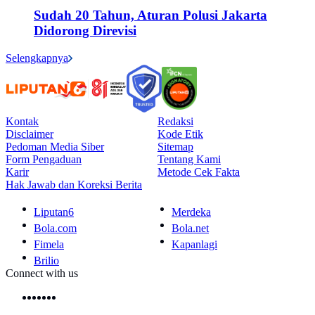
Sudah 20 Tahun, Aturan Polusi Jakarta
Didorong Direvisi
Selengkapnya
Kontak
Redaksi
Disclaimer
Kode Etik
Pedoman Media Siber
Sitemap
Form Pengaduan
Tentang Kami
Karir
Metode Cek Fakta
Hak Jawab dan Koreksi Berita
Liputan6
Merdeka
Bola.com
Bola.net
Fimela
Kapanlagi
Brilio
Connect with us