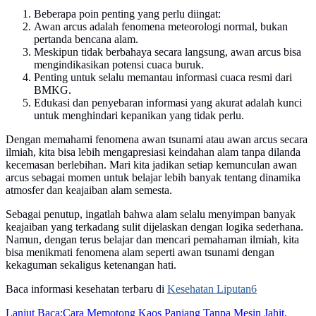
Beberapa poin penting yang perlu diingat:
Awan arcus adalah fenomena meteorologi normal, bukan
pertanda bencana alam.
Meskipun tidak berbahaya secara langsung, awan arcus bisa
mengindikasikan potensi cuaca buruk.
Penting untuk selalu memantau informasi cuaca resmi dari
BMKG.
Edukasi dan penyebaran informasi yang akurat adalah kunci
untuk menghindari kepanikan yang tidak perlu.
Dengan memahami fenomena awan tsunami atau awan arcus secara
ilmiah, kita bisa lebih mengapresiasi keindahan alam tanpa dilanda
kecemasan berlebihan. Mari kita jadikan setiap kemunculan awan
arcus sebagai momen untuk belajar lebih banyak tentang dinamika
atmosfer dan keajaiban alam semesta.
Sebagai penutup, ingatlah bahwa alam selalu menyimpan banyak
keajaiban yang terkadang sulit dijelaskan dengan logika sederhana.
Namun, dengan terus belajar dan mencari pemahaman ilmiah, kita
bisa menikmati fenomena alam seperti awan tsunami dengan
kekaguman sekaligus ketenangan hati.
Baca informasi kesehatan terbaru di
Kesehatan Liputan6
Lanjut Baca:
Cara Memotong Kaos Panjang Tanpa Mesin Jahit,