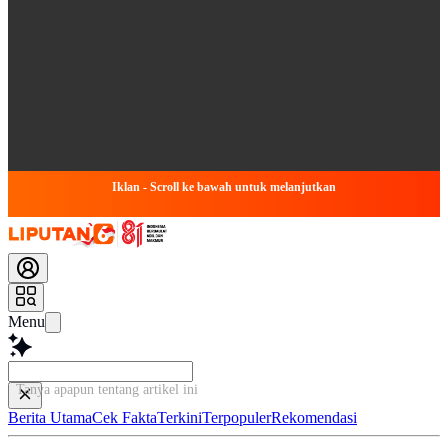
Iklan - Scroll ke bawah untuk melanjutkan
Menu
Tanya apapun tentang artikel ini...
Berita Utama
Cek Fakta
Terkini
Terpopuler
Rekomendasi