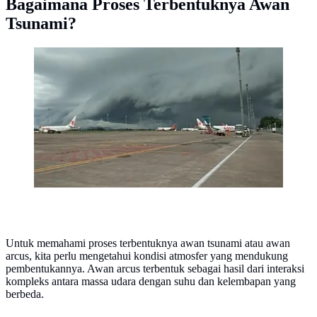
Bagaimana Proses Terbentuknya Awan
Tsunami?
Masyarakat Sulsel dihebohkan dengan kemunculan
awan mirip gelombang tsunami di langit Bandara
Sultan Hasanuddin (Liputan6.com/ Eka Hakim)
Untuk memahami proses terbentuknya awan tsunami atau awan
arcus, kita perlu mengetahui kondisi atmosfer yang mendukung
pembentukannya. Awan arcus terbentuk sebagai hasil dari interaksi
kompleks antara massa udara dengan suhu dan kelembapan yang
berbeda.