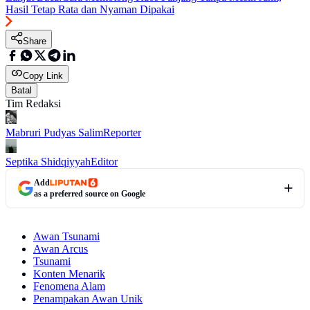
Hasil Tetap Rata dan Nyaman Dipakai
Share
Copy Link
Batal
Tim Redaksi
Mabruri Pudyas Salim
Reporter
Septika Shidqiyyah
Editor
Add
as a preferred source on Google
Awan Tsunami
Awan Arcus
Tsunami
Konten Menarik
Fenomena Alam
Penampakan Awan Unik