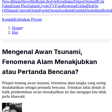
News
Bisnis
ShowBiz
Bola
Lifestyle
Kesehatan
Tekno
Otomotif
Cek
Fakta
Enam Plus
Saham
Crypto
TV
Foto
Regional
Global
Hot
On
Off
Islami
Citizen6
Opini
Feeds
Otosia
Spotlight
English
Disabilitas
Berita
Kontak
Kebijakan Privasi
Home
Hot
Mengenal Awan Tsunami,
Fenomena Alam Menakjubkan
atau Pertanda Bencana?
Pelajari tentang awan tsunami, fenomena alam langka yang sering
disalahartikan sebagai pertanda bencana. Temukan fakta ilmiah di
balik pembentukan awan menakjubkan ini dan mengapa kita tidak
perlu khawatir.