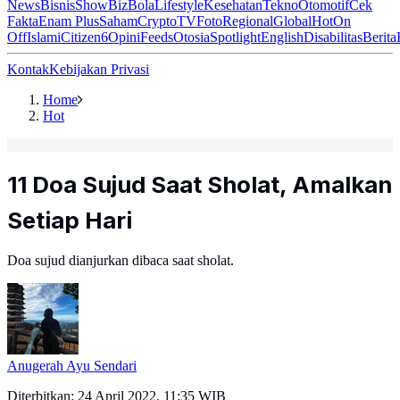
News
Bisnis
ShowBiz
Bola
Lifestyle
Kesehatan
Tekno
Otomotif
Cek
Fakta
Enam Plus
Saham
Crypto
TV
Foto
Regional
Global
Hot
On
Off
Islami
Citizen6
Opini
Feeds
Otosia
Spotlight
English
Disabilitas
Berita
Kontak
Kebijakan Privasi
Home
Hot
11 Doa Sujud Saat Sholat, Amalkan
Setiap Hari
Doa sujud dianjurkan dibaca saat sholat.
Anugerah Ayu Sendari
Diterbitkan:
24 April 2022, 11:35 WIB