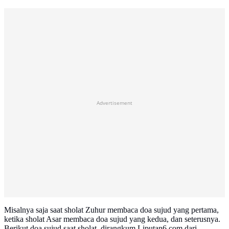
Advertisement
Misalnya saja saat sholat Zuhur membaca doa sujud yang pertama,
ketika sholat Asar membaca doa sujud yang kedua, dan seterusnya.
Berikut doa sujud saat sholat, dirangkum Liputan6.com dari