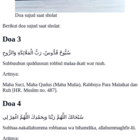
Doa sujud saat sholat
Berikut doa sujud saat sholat:
Doa 3
Subbuuhun qudduusun robbul malaa-ikati war ruuh.
Artinya:
Maha Suci, Maha Qudus (Maha Mulia), Rabbnya Para Malaikat dan
Ruh [HR. Muslim no. 487].
Doa 4
Subhaa-nakallahumma robbanaa wa bihamdika, allahummaghfir-lii.
Artinya: