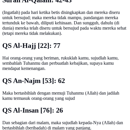
Surah Al-Qalam: 42-43
(Ingatlah) pada hari ketika betis disingkapkan dan mereka diseru
untuk bersujud; maka mereka tidak mampu, pandangan mereka
tertunduk ke bawah, diliputi kehinaan. Dan sungguh, dahulu (di
dunia) mereka telah diseru untuk bersujud pada waktu mereka sehat
(tetapi mereka tidak melakukan).
QS Al-Hajj [22]: 77
Hai orang-orang yang beriman, rukuklah kamu, sujudlah kamu,
sembahlah Tuhanmu dan perbuatlah kebajikan, supaya kamu
mendapat kemenangan.
QS An-Najm [53]: 62
Maka bertasbihlah dengan memuji Tuhanmu (Allah) dan jadilah
kamu termasuk orang-orang yang sujud
QS Al-Insan [76]: 26
Dan sebagian dari malam, maka sujudlah kepada-Nya (Allah) dan
bertasbihlah (beribadah) di malam yang panjang.