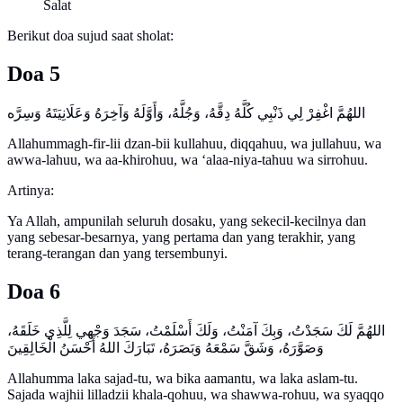
Salat
Berikut doa sujud saat sholat:
Doa 5
Allahummagh-fir-lii dzan-bii kullahuu, diqqahuu, wa jullahuu, wa
awwa-lahuu, wa aa-khirohuu, wa ‘alaa-niya-tahuu wa sirrohuu.
Artinya:
Ya Allah, ampunilah seluruh dosaku, yang sekecil-kecilnya dan
yang sebesar-besarnya, yang pertama dan yang terakhir, yang
terang-terangan dan yang tersembunyi.
Doa 6
اللهُمَّ لَكَ سَجَدْتُ، وَبِكَ آمَنْتُ، وَلَكَ أَسْلَمْتُ، سَجَدَ وَجْهِي لِلَّذِي خَلَقَهُ،
Allahumma laka sajad-tu, wa bika aamantu, wa laka aslam-tu.
Sajada wajhii lilladzii khala-qohuu, wa shawwa-rohuu, wa syaqqo