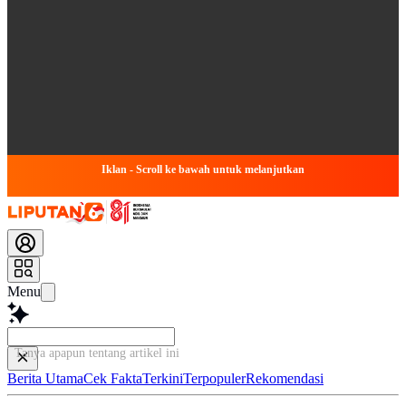
Iklan - Scroll ke bawah untuk melanjutkan
Menu
Tanya apapun tentang artikel ini...
Berita Utama
Cek Fakta
Terkini
Terpopuler
Rekomendasi