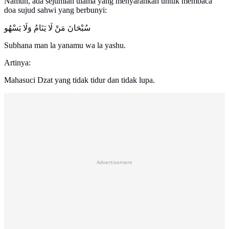
Namun, ada sejumlah ulama yang menyarankan untuk membaca
doa sujud sahwi yang berbunyi:
سُبْحَانَ مَنْ لَا يَنَامُ وَلَا يَسْهُو
Subhana man la yanamu wa la yashu.
Artinya:
Mahasuci Dzat yang tidak tidur dan tidak lupa.
Advertisement