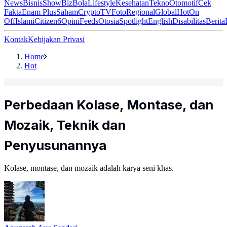
News
Bisnis
ShowBiz
Bola
Lifestyle
Kesehatan
Tekno
Otomotif
Cek
Fakta
Enam Plus
Saham
Crypto
TV
Foto
Regional
Global
Hot
On
Off
Islami
Citizen6
Opini
Feeds
Otosia
Spotlight
English
Disabilitas
Berita
Kontak
Kebijakan Privasi
Home
Hot
Perbedaan Kolase, Montase, dan
Mozaik, Teknik dan
Penyusunannya
Kolase, montase, dan mozaik adalah karya seni khas.