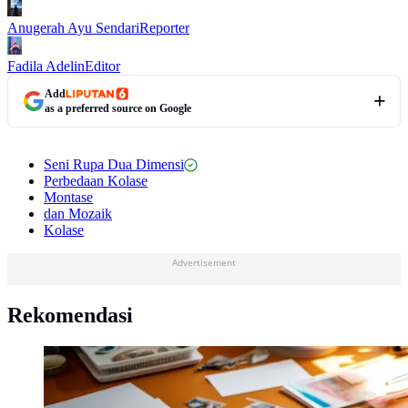
Anugerah Ayu Sendari
Reporter
Fadila Adelin
Editor
Add
as a preferred source on Google
Seni Rupa Dua Dimensi
Perbedaan Kolase
Montase
dan Mozaik
Kolase
Advertisement
Rekomendasi