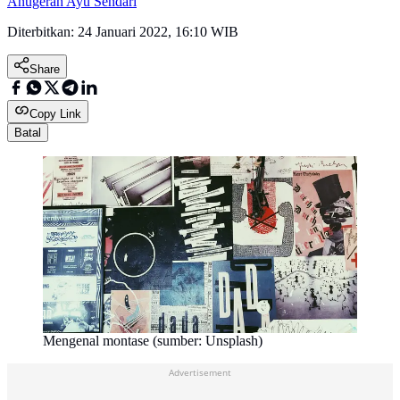
Anugerah Ayu Sendari
Diterbitkan:
24 Januari 2022, 16:10 WIB
Share
Copy Link
Batal
Mengenal montase (sumber: Unsplash)
Advertisement