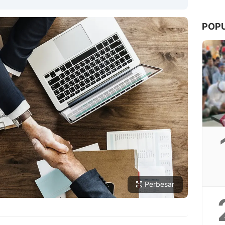
POP
Copy Link
Perbesar