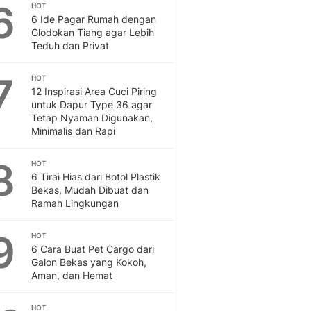
Sport
6
HOT
Berita Bola Terkini, Ja
6 Ide Pagar Rumah dengan
Glodokan Tiang agar Lebih
Klasemen, Hasil Liga
Teduh dan Privat
7
HOT
12 Inspirasi Area Cuci Piring
untuk Dapur Type 36 agar
Tetap Nyaman Digunakan,
Minimalis dan Rapi
8
HOT
6 Tirai Hias dari Botol Plastik
Bekas, Mudah Dibuat dan
Ramah Lingkungan
9
HOT
6 Cara Buat Pet Cargo dari
Galon Bekas yang Kokoh,
Aman, dan Hemat
HOT