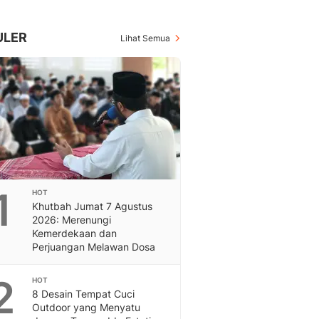
Berita Daerah Dan Peri
Terbaru
Global
ULER
Lihat Semua
Berita Internasional, Sa
Inspiratif, Unik, Dan M
Hot
Hot Liputan6.com Menya
Dan Terbaru
On Off
On Off Liputan6: Sinop
& Berita Bisnis Digital
Islami
1
HOT
Berita & Kajian Islami
Khutbah Jumat 7 Agustus
Hikmah - Liputan6
2026: Merenungi
Citizen6
Kemerdekaan dan
Perjuangan Melawan Dosa
Berita Citizen6 - Medi
Liputan6.com
2
Opini
HOT
8 Desain Tempat Cuci
Opini Liputan6: Analis
Outdoor yang Menyatu
Pandang Dan Perspekti