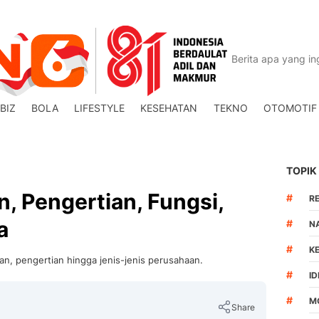
BIZ
BOLA
LIFESTYLE
KESEHATAN
TEKNO
OTOMOTIF
TOPIK
, Pengertian, Fungsi,
#
R
a
#
N
#
K
n, pengertian hingga jenis-jenis perusahaan.
#
I
#
M
Share