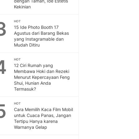
dengan Taman, Ide Estetis
Feeds
Kekinian
Feeds Liputan6: Kumpul
Terbaru Harian
3
HOT
Otosia
15 Ide Photo Booth 17
Agustus dari Barang Bekas
Otosia
yang Instagramable dan
Spotlight
Mudah Ditiru
Berita Terkini, Kabar Te
Dan Dunia - Liputan6.
4
HOT
English
12 Ciri Rumah yang
Exploring Knowledge, T
Membawa Hoki dan Rezeki
En.Liputan6.com
Menurut Kepercayaan Feng
Shui, Hunian Anda
Disabilitas
Termasuk?
Disabilitas Berita Terkini
Harian, Berita Terbaru,
5
HOT
Berita
Cara Memilih Kaca Film Mobil
Berita Hari Ini Politik,
untuk Cuaca Panas, Jangan
Health
Tertipu Hanya karena
Kabar Berita Terbaru D
Warnanya Gelap
Diet, Herbal Terbaik