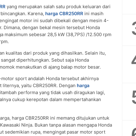
RR
yang merupakan salah satu produk keluaran dari
erbincangkan. Karena,
harga CBR250RR
ini masih
engingat motor ini sudah dibekali dengan mesin 4-
der. Dimana, dengan bekal mesin tersebut Honda
 maksimum sebesar 28,5 kW (38,7PS) /12.500 rpm
 rpm.
kualitas dari produk yang dihasilkan. Selain itu,
 sangat diperhitungkan. Sebut saja Honda
momok menakutkan di ajang balap motor besar.
-motor sport andalah Honda tersebut akhirnya
t liternya, yaitu CBR250RR. Dengan
harga
ditambah performa yang tidak usah diragukan lagi,
valnya cukup kerepotan dalam mempertahankan
 harga, harga CBR250RR ini memang ditujukan untuk
Kawasaki Ninja. Bukan tanpa alasan mengapa Honda
 sedemikian rupa, mengingat pasar motor sport