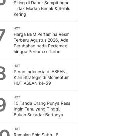
Sport
Piring di Dapur Sempit agar
Berita Bola Terkini, Ja
Tidak Mudah Becek & Selalu
Kering
Klasemen, Hasil Liga
7
HOT
Harga BBM Pertamina Resmi
Terbaru Agustus 2026, Ada
Perubahan pada Pertamax
hingga Pertamax Turbo
8
HOT
Peran Indonesia di ASEAN,
Kian Strategis di Momentum
HUT ASEAN ke-59
9
HOT
10 Tanda Orang Punya Rasa
Ingin Tahu yang Tinggi,
Bukan Sekadar Bertanya
HOT
Ramalan Shio Sabtu, 8