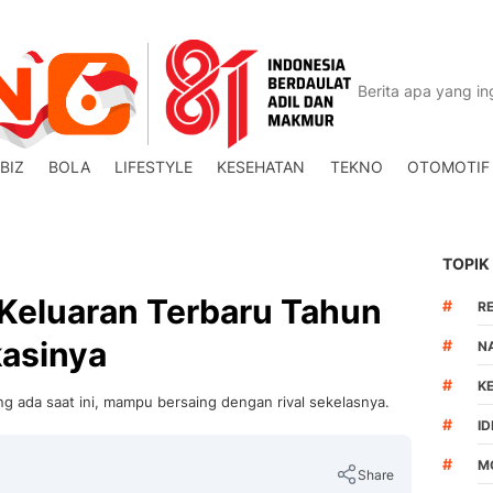
BIZ
BOLA
LIFESTYLE
KESEHATAN
TEKNO
OTOMOTIF
TOPIK
eluaran Terbaru Tahun
#
R
kasinya
#
N
#
K
 ada saat ini, mampu bersaing dengan rival sekelasnya.
#
I
#
M
Share