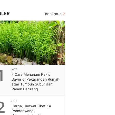
Berita Daerah Dan Peri
Terbaru
Global
ULER
Lihat Semua
Berita Internasional, Sa
Inspiratif, Unik, Dan M
Hot
Hot Liputan6.com Menya
Dan Terbaru
On Off
On Off Liputan6: Sinop
& Berita Bisnis Digital
Islami
1
HOT
Berita & Kajian Islami
7 Cara Menanam Pakis
Hikmah - Liputan6
Sayur di Pekarangan Rumah
Citizen6
agar Tumbuh Subur dan
Panen Berulang
Berita Citizen6 - Medi
Liputan6.com
2
Opini
HOT
Harga, Jadwal Tiket KA
Opini Liputan6: Analis
Pandanwangi
Pandang Dan Perspekti