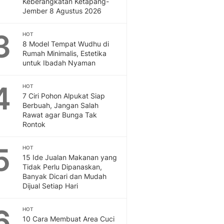
Keberangkatan Ketapang-
Feeds
Jember 8 Agustus 2026
Feeds Liputan6: Kumpul
Terbaru Harian
3
HOT
Otosia
8 Model Tempat Wudhu di
Rumah Minimalis, Estetika
Otosia
untuk Ibadah Nyaman
Spotlight
Berita Terkini, Kabar Te
4
HOT
Dan Dunia - Liputan6.
7 Ciri Pohon Alpukat Siap
English
Berbuah, Jangan Salah
Exploring Knowledge, T
Rawat agar Bunga Tak
En.Liputan6.com
Rontok
Disabilitas
Disabilitas Berita Terkini
5
HOT
Harian, Berita Terbaru,
15 Ide Jualan Makanan yang
Tidak Perlu Dipanaskan,
Berita
Banyak Dicari dan Mudah
Berita Hari Ini Politik,
Dijual Setiap Hari
Health
Kabar Berita Terbaru D
6
HOT
Diet, Herbal Terbaik
10 Cara Membuat Area Cuci