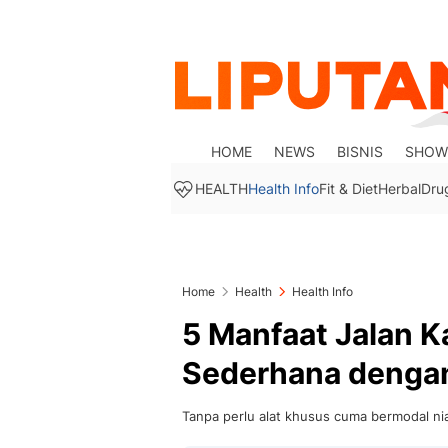
HOME
NEWS
BISNIS
SHOW
HEALTH
Health Info
Fit & Diet
Herbal
Dru
Home
Health
Health Info
5 Manfaat Jalan K
Sederhana dengan
Tanpa perlu alat khusus cuma bermodal niat