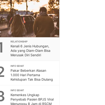
Berita Daerah Dan Peri
Terbaru
Global
Berita Internasional, Sa
Inspiratif, Unik, Dan M
Hot
Hot Liputan6.com Menya
Dan Terbaru
1
RELATIONSHIP
On Off
Kenali 6 Jenis Hubungan,
On Off Liputan6: Sinop
Ada yang Diam-Diam Bisa
& Berita Bisnis Digital
Merusak Diri Sendiri
Islami
2
Berita & Kajian Islami
INFO SEHAT
Pakar Beberkan Alasan
Hikmah - Liputan6
1.000 Hari Pertama
Citizen6
Kehidupan Tak Bisa Diulang
Berita Citizen6 - Medi
Liputan6.com
3
INFO SEHAT
Opini
Kemenkes Ungkap
Opini Liputan6: Analis
Penyebab Pasien BPJS Viral
Pandang Dan Perspekti
Menunggu 8 Jam di RSCM