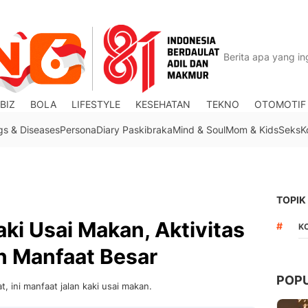
BIZ
BOLA
LIFESTYLE
KESEHATAN
TEKNO
OTOMOTIF
gs & Diseases
Persona
Diary Paskibraka
Mind & Soul
Mom & Kids
Seks
K
TOPIK
aki Usai Makan, Aktivitas
#
K
 Manfaat Besar
POP
, ini manfaat jalan kaki usai makan.