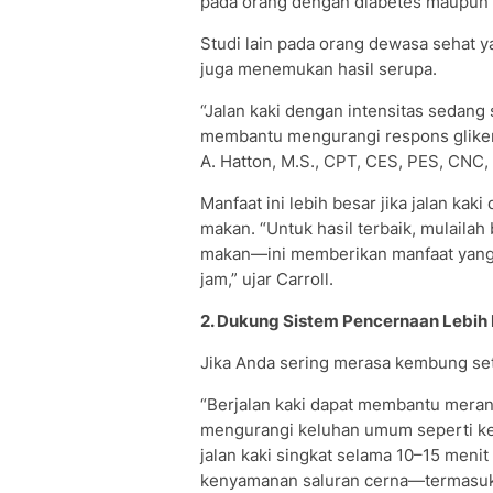
pada orang dengan diabetes maupun 
Studi lain pada orang dewasa sehat y
juga menemukan hasil serupa.
“Jalan kaki dengan intensitas sedang
membantu mengurangi respons glikem
A. Hatton, M.S., CPT, CES, PES, CNC, p
Manfaat ini lebih besar jika jalan ka
makan. “Untuk hasil terbaik, mulailah
makan—ini memberikan manfaat yang 
jam,” ujar Carroll.
2. Dukung Sistem Pencernaan Lebih
Jika Anda sering merasa kembung set
“Berjalan kaki dapat membantu mera
mengurangi keluhan umum seperti k
jalan kaki singkat selama 10–15 meni
kenyamanan saluran cerna—termasuk 