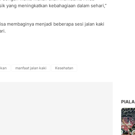
isik yang meningkatkan kebahagiaan dalam sehari,”
 bisa membaginya menjadi beberapa sesi jalan kaki
ri.
kan
manfaat jalan kaki
Kesehatan
PIALA