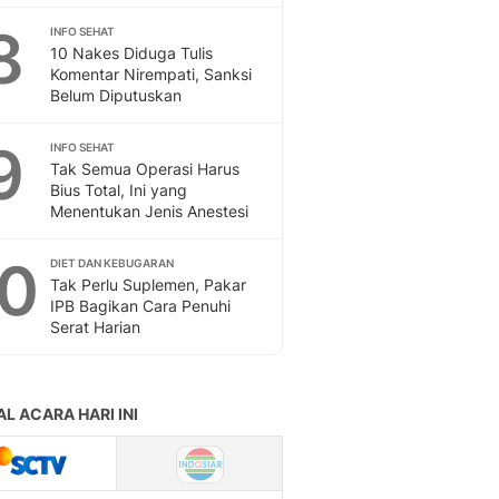
Sport
8
Berita Bola Terkini, Ja
INFO SEHAT
10 Nakes Diduga Tulis
Klasemen, Hasil Liga
Komentar Nirempati, Sanksi
Belum Diputuskan
9
INFO SEHAT
Tak Semua Operasi Harus
Bius Total, Ini yang
Menentukan Jenis Anestesi
10
DIET DAN KEBUGARAN
Tak Perlu Suplemen, Pakar
IPB Bagikan Cara Penuhi
Serat Harian