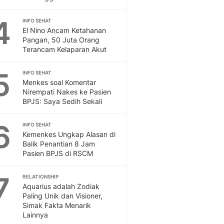
Feeds
Feeds Liputan6: Kumpul
4
INFO SEHAT
El Nino Ancam Ketahanan
Terbaru Harian
Pangan, 50 Juta Orang
Otosia
Terancam Kelaparan Akut
Otosia
Spotlight
5
INFO SEHAT
Berita Terkini, Kabar Te
Menkes soal Komentar
Dan Dunia - Liputan6.
Nirempati Nakes ke Pasien
English
BPJS: Saya Sedih Sekali
Exploring Knowledge, T
En.Liputan6.com
6
INFO SEHAT
Disabilitas
Kemenkes Ungkap Alasan di
Balik Penantian 8 Jam
Disabilitas Berita Terkini
Pasien BPJS di RSCM
Harian, Berita Terbaru,
Berita
7
RELATIONSHIP
Berita Hari Ini Politik,
Aquarius adalah Zodiak
Health
Paling Unik dan Visioner,
Kabar Berita Terbaru D
Simak Fakta Menarik
Diet, Herbal Terbaik
Lainnya