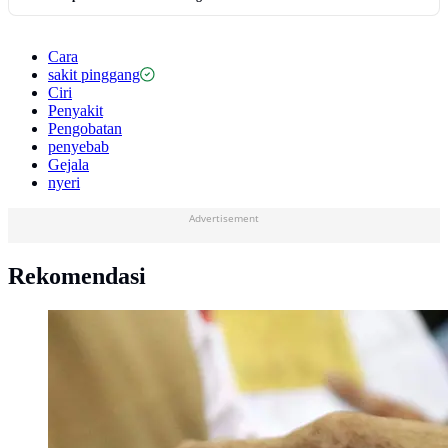
Cara
sakit pinggang
Ciri
Penyakit
Pengobatan
penyebab
Gejala
nyeri
Advertisement
Rekomendasi