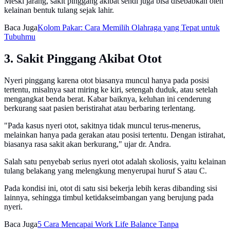
Meski jarang, sakit pinggang akibat sendi juga bisa disebabkan oleh
kelainan bentuk tulang sejak lahir.
Baca Juga
Kolom Pakar: Cara Memilih Olahraga yang Tepat untuk
Tubuhmu
3. Sakit Pinggang Akibat Otot
Nyeri pinggang karena otot biasanya muncul hanya pada posisi
tertentu, misalnya saat miring ke kiri, setengah duduk, atau setelah
mengangkat benda berat. Kabar baiknya, keluhan ini cenderung
berkurang saat pasien beristirahat atau berbaring terlentang.
"Pada kasus nyeri otot, sakitnya tidak muncul terus-menerus,
melainkan hanya pada gerakan atau posisi tertentu. Dengan istirahat,
biasanya rasa sakit akan berkurang," ujar dr. Andra.
Salah satu penyebab serius nyeri otot adalah skoliosis, yaitu kelainan
tulang belakang yang melengkung menyerupai huruf S atau C.
Pada kondisi ini, otot di satu sisi bekerja lebih keras dibanding sisi
lainnya, sehingga timbul ketidakseimbangan yang berujung pada
nyeri.
Baca Juga
5 Cara Mencapai Work Life Balance Tanpa