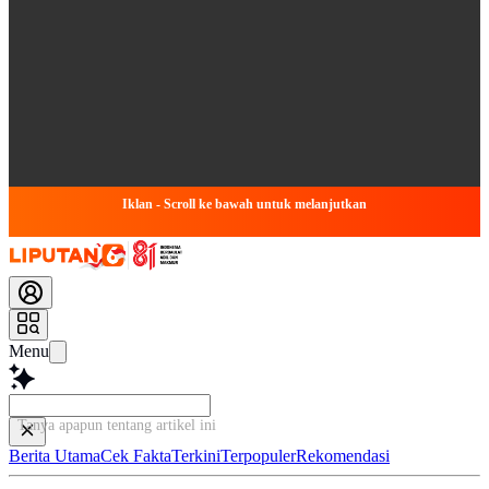
Iklan - Scroll ke bawah untuk melanjutkan
Menu
Tanya apapun tentang artikel ini..
Berita Utama
Cek Fakta
Terkini
Terpopuler
Rekomendasi