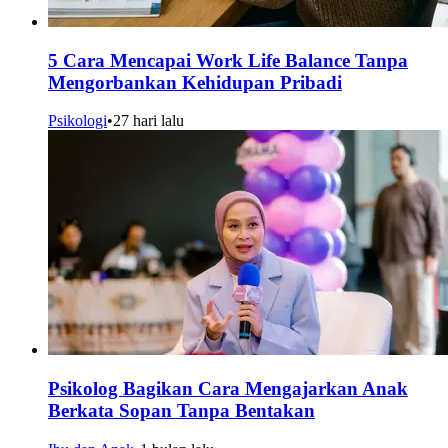
5 Cara Mencapai Work Life Balance Tanpa
Mengorbankan Kehidupan Pribadi
Psikologi
•
27 hari lalu
Psikolog Bagikan Cara Mengajarkan Anak
Berkata Sopan Tanpa Bentakan