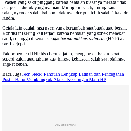
"Pasien yang sakit pinggang karena bantalan biasanya merasa tidak
ada posisi duduk yang nyaman. Miring kiri salah, miring kanan
salah, nyender salah, bahkan tidak nyender pun lebih salah," kata dr.
Andra.
Gejala lain adalah rasa nyeri yang bertambah saat batuk atau bersin.
Kondisi ini sering kali terjadi karena bantalan yang sobek menekan
saraf, sehingga dikenal sebagai
hernia nukleus pulposus
(HNP) atau
saraf terjepit.
Faktor pemicu HNP bisa berupa jatuh, mengangkat beban berat
seperti galon atau tabung gas, hingga kebiasaan salah saat olahraga
angkat beban.
Baca Juga
Tech Neck, Panduan Lengkap Latihan dan Pencegahan
Postur Bahu Membungkuk Akibat Keseringan Main HP
Advertisement