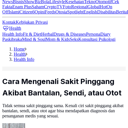
News
Bisnis
ShowBiz
Bola
Lifestyle
Kesehatan
Tekno
Otomotif
Cek
Fakta
Enam Plus
Saham
Crypto
TV
Foto
Regional
Global
Hot
On
Off
Islami
Citizen6
Opini
Feeds
Otosia
Spotlight
English
Disabilitas
Berita
Kontak
Kebijakan Privasi
Health
Health Info
Fit & Diet
Herbal
Drugs & Diseases
Persona
Diary
Paskibraka
Mind & Soul
Mom & Kids
Seks
Konsultasi Psikologi
Home
Health
Health Info
Cara Mengenali Sakit Pinggang
Akibat Bantalan, Sendi, atau Otot
Tidak semua sakit pinggang sama. Kenali ciri sakit pinggang akibat
bantalan, sendi, atau otot agar bisa mendapatkan diagnosis dan
penanganan medis yang sesuai.