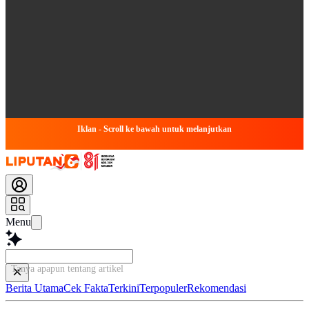
Iklan - Scroll ke bawah untuk melanjutkan
Menu
Tanya apapun tentang artikel ini...
Berita Utama
Cek Fakta
Terkini
Terpopuler
Rekomendasi