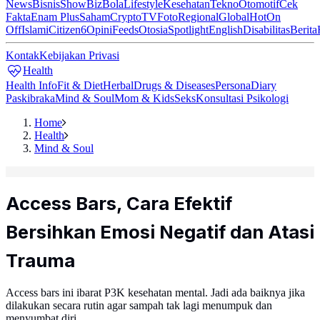
News
Bisnis
ShowBiz
Bola
Lifestyle
Kesehatan
Tekno
Otomotif
Cek
Fakta
Enam Plus
Saham
Crypto
TV
Foto
Regional
Global
Hot
On
Off
Islami
Citizen6
Opini
Feeds
Otosia
Spotlight
English
Disabilitas
Berita
Kontak
Kebijakan Privasi
Health
Health Info
Fit & Diet
Herbal
Drugs & Diseases
Persona
Diary
Paskibraka
Mind & Soul
Mom & Kids
Seks
Konsultasi Psikologi
Home
Health
Mind & Soul
Access Bars, Cara Efektif
Bersihkan Emosi Negatif dan Atasi
Trauma
Access bars ini ibarat P3K kesehatan mental. Jadi ada baiknya jika
dilakukan secara rutin agar sampah tak lagi menumpuk dan
menyumbat diri.