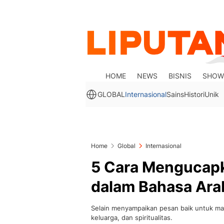
HOME
NEWS
BISNIS
SHOW
GLOBAL
Internasional
Sains
Histori
Unik
Home
Global
Internasional
5 Cara Mengucapka
dalam Bahasa Ara
Selain menyampaikan pesan baik untuk ma
keluarga, dan spiritualitas.