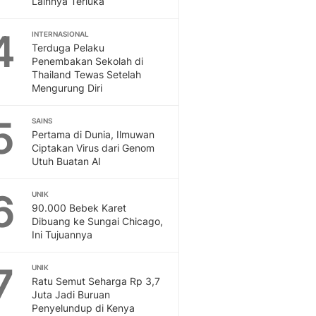
Lainnya Terluka
Sport
Berita Bola Terkini, Ja
4
Klasemen, Hasil Liga
INTERNASIONAL
Terduga Pelaku
Penembakan Sekolah di
Thailand Tewas Setelah
Mengurung Diri
5
SAINS
Pertama di Dunia, Ilmuwan
Ciptakan Virus dari Genom
Utuh Buatan AI
6
UNIK
90.000 Bebek Karet
Dibuang ke Sungai Chicago,
Ini Tujuannya
7
UNIK
Ratu Semut Seharga Rp 3,7
Juta Jadi Buruan
Penyelundup di Kenya