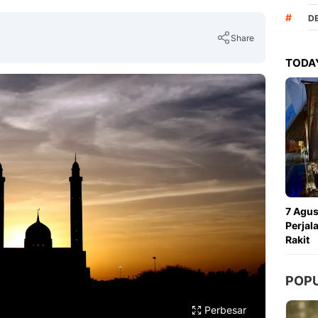
#
D
Share
TODAY
Copy Link
7 Agus
Perjal
Rakit
POP
Perbesar