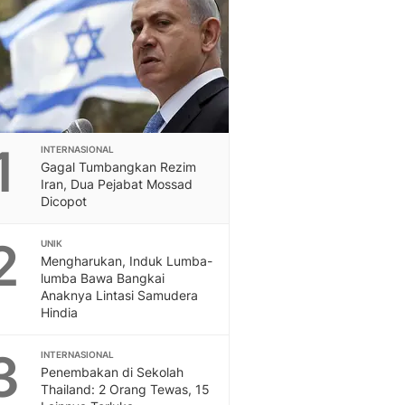
Feeds
Feeds Liputan6: Kumpul
Terbaru Harian
Otosia
Otosia
Spotlight
Berita Terkini, Kabar Te
1
INTERNASIONAL
Dan Dunia - Liputan6.
Gagal Tumbangkan Rezim
English
Iran, Dua Pejabat Mossad
Exploring Knowledge, T
Dicopot
En.Liputan6.com
2
Disabilitas
UNIK
Mengharukan, Induk Lumba-
Disabilitas Berita Terkini
lumba Bawa Bangkai
Harian, Berita Terbaru,
Anaknya Lintasi Samudera
Berita
Hindia
Berita Hari Ini Politik,
Health
3
INTERNASIONAL
Kabar Berita Terbaru D
Penembakan di Sekolah
Diet, Herbal Terbaik
Thailand: 2 Orang Tewas, 15