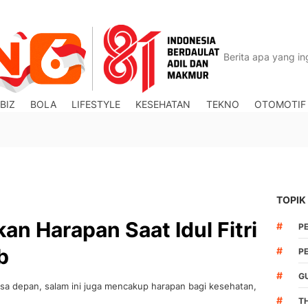
BIZ
BOLA
LIFESTYLE
KESEHATAN
TEKNO
OTOMOTIF
TOPIK
n Harapan Saat Idul Fitri
#
P
b
#
P
#
G
sa depan, salam ini juga mencakup harapan bagi kesehatan,
#
T