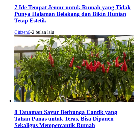
7 Ide Tempat Jemur untuk Rumah yang Tidak
Punya Halaman Belakang dan Bikin Hunian
Tetap Estetik
Citizen6
•
2 bulan lalu
8 Tanaman Sayur Berbunga Cantik yang
Tahan Panas untuk Teras, Bisa Dipanen
Sekaligus Mempercantik Rumah