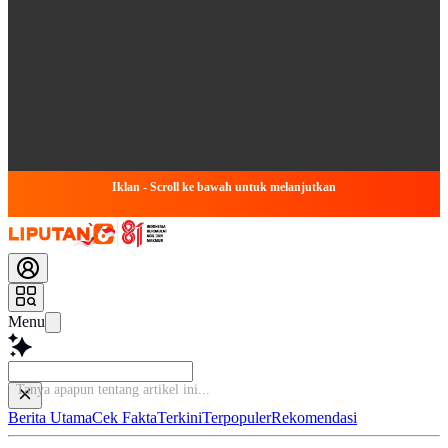
Iklan - Scroll ke bawah untuk melanjutkan
Menu
Tanya
Berita Utama
Cek Fakta
Terkini
Terpopuler
Rekomendasi