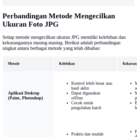
Perbandingan Metode Mengecilkan
Ukuran Foto JPG
Setiap metode mengecilkan ukuran JPG memiliki kelebihan dan
kekurangannya masing-masing. Berikut adalah perbandingan
singkat antara berbagai metode yang telah dibahas:
Metode
Kelebihan
Kekuran
Kontrol lebih besar atas
M
hasil akhir
s
Aplikasi Desktop
Dapat digunakan
M
(Paint, Photoshop)
offline
p
Cocok untuk
B
pengolahan batch
b
F
Praktis dan mudah
d