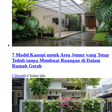
7 Model Kanopi untuk Area Jemur yang Tetap
Teduh tanpa Membuat Ruangan di Dalam
Rumah Gerah
Citizen6
•
2 bulan lalu