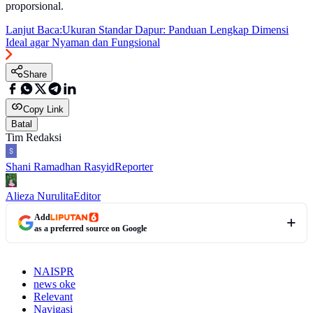
proporsional.
Lanjut Baca:
Ukuran Standar Dapur: Panduan Lengkap Dimensi
Ideal agar Nyaman dan Fungsional
Share
Copy Link
Batal
Tim Redaksi
Shani Ramadhan Rasyid
Reporter
Alieza Nurulita
Editor
Add
as a preferred source on Google
NAISPR
news oke
Relevant
Navigasi