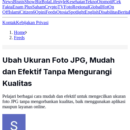
News
Bisnis
ShowBiz
Bola
Lifestyle
Kesehatan
Tekno
Otomotif
Cek
Fakta
Enam Plus
Saham
Crypto
TV
Foto
Regional
Global
Hot
On
Off
Islami
Citizen6
Opini
Feeds
Otosia
Spotlight
English
Disabilitas
Berita
Kontak
Kebijakan Privasi
Home
Feeds
Ubah Ukuran Foto JPG, Mudah
dan Efektif Tanpa Mengurangi
Kualitas
Pelajari berbagai cara mudah dan efektif untuk mengecilkan ukuran
foto JPG tanpa mengorbankan kualitas, baik menggunakan aplikasi
maupun layanan online.