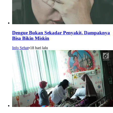
Dengue Bukan Sekadar Penyakit, Dampaknya
Bisa Bikin Miskin
Info Sehat
•
18 hari lalu