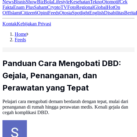
News
Bisnis
ShowBiz
Bola
Lifestyle
Kesehatan
Tekno
Otomotif
Cek
Fakta
Enam Plus
Saham
Crypto
TV
Foto
Regional
Global
Hot
On
Off
Islami
Citizen6
Opini
Feeds
Otosia
Spotlight
English
Disabilitas
Berita
Kontak
Kebijakan Privasi
Home
Feeds
Panduan Cara Mengobati DBD:
Gejala, Penanganan, dan
Perawatan yang Tepat
Pelajari cara mengobati demam berdarah dengan tepat, mulai dari
penanganan di rumah hingga perawatan medis. Kenali gejala dan
cegah komplikasi DBD.