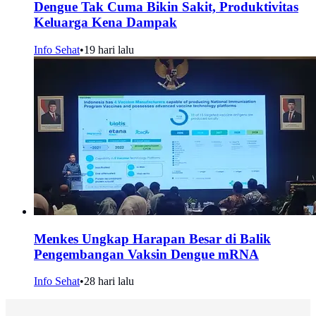
Dengue Tak Cuma Bikin Sakit, Produktivitas
Keluarga Kena Dampak
Info Sehat
•
19 hari lalu
Menkes Ungkap Harapan Besar di Balik
Pengembangan Vaksin Dengue mRNA
Info Sehat
•
28 hari lalu