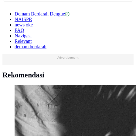
Demam Berdarah Dengue
NAISPR
news oke
FAQ
Navigasi
Relevant
demam berdarah
Advertisement
Rekomendasi