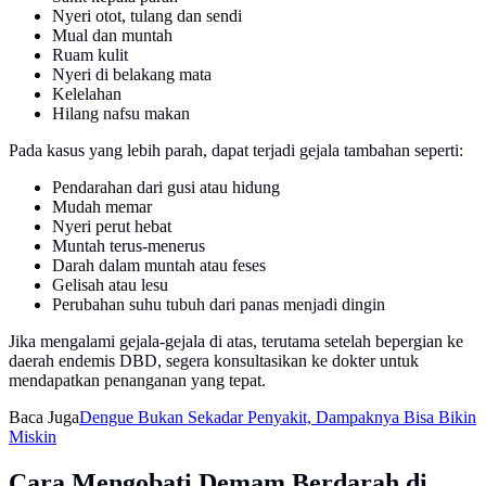
Nyeri otot, tulang dan sendi
Mual dan muntah
Ruam kulit
Nyeri di belakang mata
Kelelahan
Hilang nafsu makan
Pada kasus yang lebih parah, dapat terjadi gejala tambahan seperti:
Pendarahan dari gusi atau hidung
Mudah memar
Nyeri perut hebat
Muntah terus-menerus
Darah dalam muntah atau feses
Gelisah atau lesu
Perubahan suhu tubuh dari panas menjadi dingin
Jika mengalami gejala-gejala di atas, terutama setelah bepergian ke
daerah endemis DBD, segera konsultasikan ke dokter untuk
mendapatkan penanganan yang tepat.
Baca Juga
Dengue Bukan Sekadar Penyakit, Dampaknya Bisa Bikin
Miskin
Cara Mengobati Demam Berdarah di