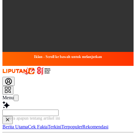
Iklan - Scroll ke bawah untuk melanjutkan
Menu
Tanya apapun tentang artikel ini...
Berita Utama
Cek Fakta
Terkini
Terpopuler
Rekomendasi