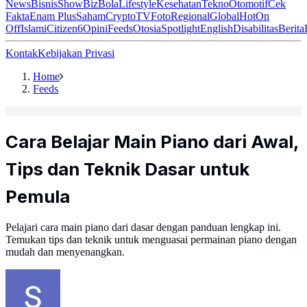
News
Bisnis
ShowBiz
Bola
Lifestyle
Kesehatan
Tekno
Otomotif
Cek
Fakta
Enam Plus
Saham
Crypto
TV
Foto
Regional
Global
Hot
On
Off
Islami
Citizen6
Opini
Feeds
Otosia
Spotlight
English
Disabilitas
Berita
Kontak
Kebijakan Privasi
Home
Feeds
Cara Belajar Main Piano dari Awal,
Tips dan Teknik Dasar untuk
Pemula
Pelajari cara main piano dari dasar dengan panduan lengkap ini.
Temukan tips dan teknik untuk menguasai permainan piano dengan
mudah dan menyenangkan.