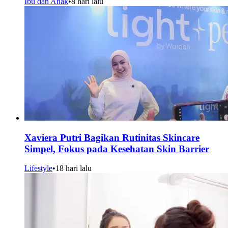
Ibu dan Anak
•
8 hari lalu
Xaviera Putri Bagikan Rutinitas Skincare
Simpel, Fokus pada Kesehatan Skin Barrier
Lifestyle
•
18 hari lalu