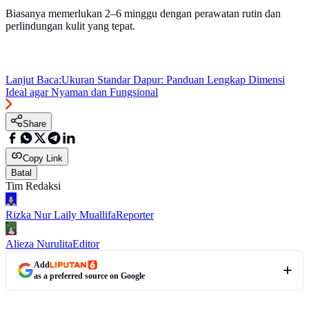
Biasanya memerlukan 2–6 minggu dengan perawatan rutin dan
perlindungan kulit yang tepat.
Lanjut Baca:
Ukuran Standar Dapur: Panduan Lengkap Dimensi
Ideal agar Nyaman dan Fungsional
Share
Copy Link
Batal
Tim Redaksi
Rizka Nur Laily Muallifa
Reporter
Alieza Nurulita
Editor
Add
as a preferred source on Google