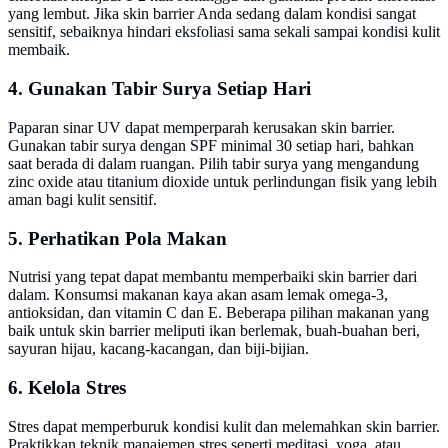
yang lembut. Jika skin barrier Anda sedang dalam kondisi sangat
sensitif, sebaiknya hindari eksfoliasi sama sekali sampai kondisi kulit
membaik.
4. Gunakan Tabir Surya Setiap Hari
Paparan sinar UV dapat memperparah kerusakan skin barrier.
Gunakan tabir surya dengan SPF minimal 30 setiap hari, bahkan
saat berada di dalam ruangan. Pilih tabir surya yang mengandung
zinc oxide atau titanium dioxide untuk perlindungan fisik yang lebih
aman bagi kulit sensitif.
5. Perhatikan Pola Makan
Nutrisi yang tepat dapat membantu memperbaiki skin barrier dari
dalam. Konsumsi makanan kaya akan asam lemak omega-3,
antioksidan, dan vitamin C dan E. Beberapa pilihan makanan yang
baik untuk skin barrier meliputi ikan berlemak, buah-buahan beri,
sayuran hijau, kacang-kacangan, dan biji-bijian.
6. Kelola Stres
Stres dapat memperburuk kondisi kulit dan melemahkan skin barrier.
Praktikkan teknik manajemen stres seperti meditasi, yoga, atau