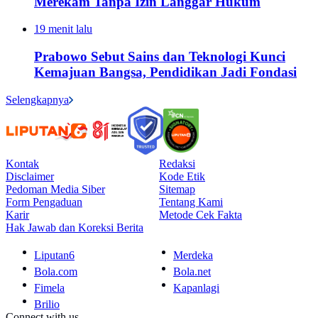
Merekam Tanpa Izin Langgar Hukum
19 menit lalu
Prabowo Sebut Sains dan Teknologi Kunci
Kemajuan Bangsa, Pendidikan Jadi Fondasi
Selengkapnya
Kontak
Redaksi
Disclaimer
Kode Etik
Pedoman Media Siber
Sitemap
Form Pengaduan
Tentang Kami
Karir
Metode Cek Fakta
Hak Jawab dan Koreksi Berita
Liputan6
Merdeka
Bola.com
Bola.net
Fimela
Kapanlagi
Brilio
Connect with us