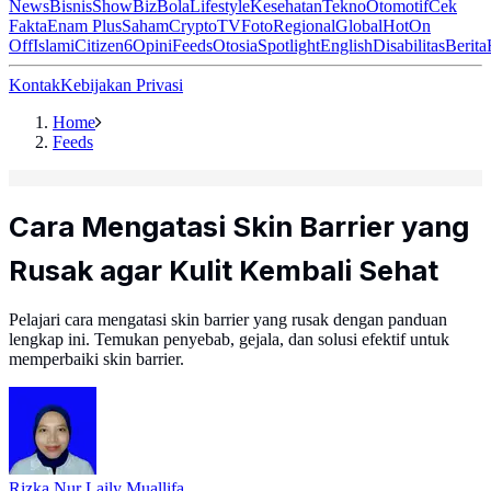
News
Bisnis
ShowBiz
Bola
Lifestyle
Kesehatan
Tekno
Otomotif
Cek
Fakta
Enam Plus
Saham
Crypto
TV
Foto
Regional
Global
Hot
On
Off
Islami
Citizen6
Opini
Feeds
Otosia
Spotlight
English
Disabilitas
Berita
Kontak
Kebijakan Privasi
Home
Feeds
Cara Mengatasi Skin Barrier yang
Rusak agar Kulit Kembali Sehat
Pelajari cara mengatasi skin barrier yang rusak dengan panduan
lengkap ini. Temukan penyebab, gejala, dan solusi efektif untuk
memperbaiki skin barrier.
Rizka Nur Laily Muallifa