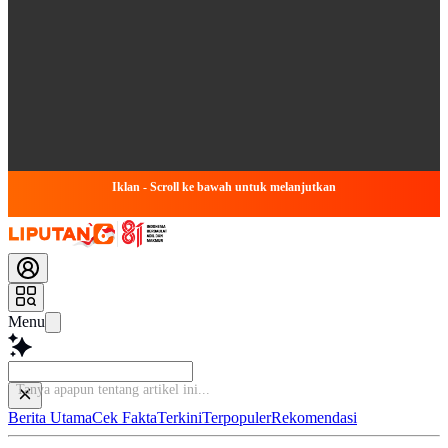
Iklan - Scroll ke bawah untuk melanjutkan
Menu
Ba
Berita Utama
Cek Fakta
Terkini
Terpopuler
Rekomendasi