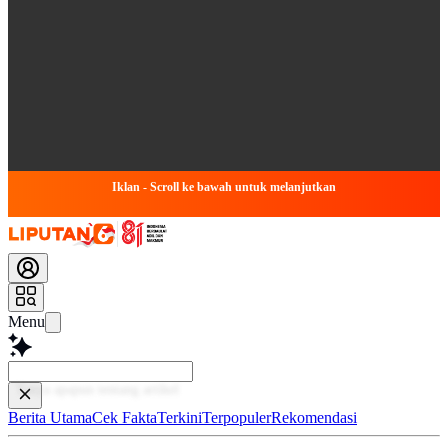
Iklan - Scroll ke bawah untuk melanjutkan
Menu
Baca l
Berita Utama
Cek Fakta
Terkini
Terpopuler
Rekomendasi