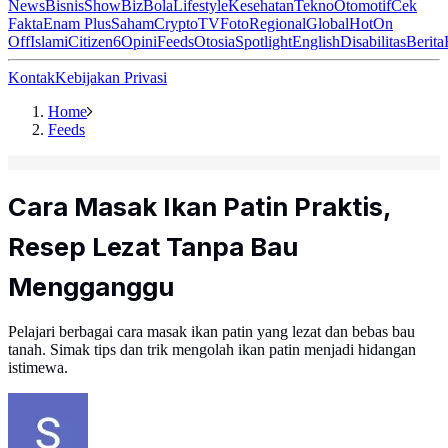
News
Bisnis
ShowBiz
Bola
Lifestyle
Kesehatan
Tekno
Otomotif
Cek
Fakta
Enam Plus
Saham
Crypto
TV
Foto
Regional
Global
Hot
On
Off
Islami
Citizen6
Opini
Feeds
Otosia
Spotlight
English
Disabilitas
Berita
Kontak
Kebijakan Privasi
Home
Feeds
Cara Masak Ikan Patin Praktis,
Resep Lezat Tanpa Bau
Mengganggu
Pelajari berbagai cara masak ikan patin yang lezat dan bebas bau
tanah. Simak tips dan trik mengolah ikan patin menjadi hidangan
istimewa.