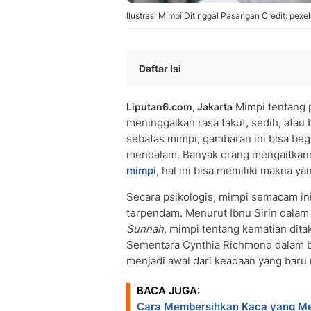
Ilustrasi Mimpi Ditinggal Pasangan Credit: pexe
Daftar Isi
Definisi Mimpi Pasangan Meninggal
Mimpi tentang p
Liputan6.com, Jakarta
Penyebab Mimpi Pasangan Meningga
meninggalkan rasa takut, sedih, ata
Tafsir dan Makna Mimpi Pasangan Me
sebatas mimpi, gambaran ini bisa be
Penjelasan Psikologis Mimpi Pasanga
mendalam. Banyak orang mengaitkann
Dampak Emosional Mimpi Pasangan M
mimpi
, hal ini bisa memiliki makna y
Cara Menyikapi Mimpi Pasangan Men
Aspek Spiritual Mimpi Pasangan Meni
Secara psikologis, mimpi semacam ini
terpendam. Menurut Ibnu Sirin dala
Pandangan Ilmiah tentang Mimpi Kem
Sunnah,
mimpi tentang kematian dita
Tips Mengatasi Kecemasan Akibat Mi
Sementara Cynthia Richmond dalam 
Pertanyaan Umum Seputar Mimpi Pa
menjadi awal dari keadaan yang bar
BACA JUGA:
Cara Membersihkan Kaca yang Men