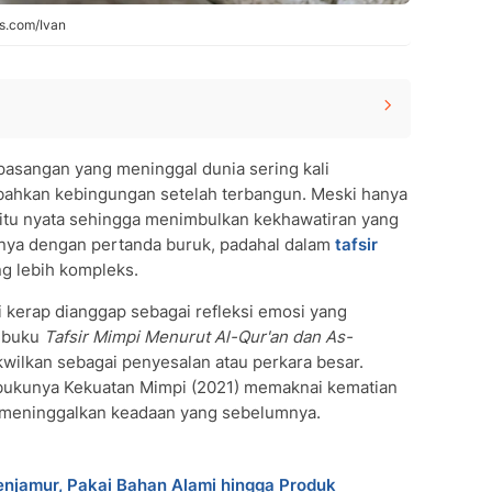
ls.com/Ivan
asangan yang meninggal dunia sering kali
l
u bahkan kebingungan setelah terbangun. Meski hanya
ninggal
gitu nyata sehingga menimbulkan kekhawatiran yang
n Meninggal
ya dengan pertanda buruk, padahal dalam
tafsir
eninggal
ang lebih kompleks.
inggal
nggal
 kerap dianggap sebagai refleksi emosi yang
m buku
atian
Tafsir Mimpi Menurut Al-Qur'an dan As-
kwilkan sebagai penyesalan atau perkara besar.
mpi Buruk
bukunya Kekuatan Mimpi (2021) memaknai kematian
sangan Meninggal
u meninggalkan keadaan yang sebelumnya.
jamur, Pakai Bahan Alami hingga Produk