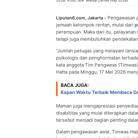
2026. (Foto: dok. Media Center Haji 2026)
Pengawasan 
Liputan6.com, Jakarta -
jemaah kelompok rentan, mulai dari
p
perempuan. Maka dari itu, pelayanan h
tetapi juga membutuhkan pendekatan 
“Jumlah petugas yang melayani lans
psikologis dan penghormatan terhada
kata anggota Tim Pengawas (Timwas)
Hatta pada Minggu, 17 Mei 2026 men
BACA JUGA:
Kapan Waktu Terbaik Membaca Do
Maman juga mengapresiasi penyediaa
disabilitas yang mulai diterapkan dal
tersebut menjadi bagian penting dala
Dalam pengawasan awal, Timwas Haj