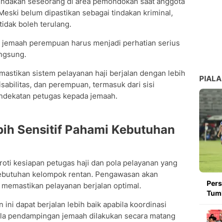
 tindakan seseorang di area pemondokan saat anggota
Meski belum dipastikan sebagai tindakan kriminal,
dak boleh terulang.
 jemaah perempuan harus menjadi perhatian serius
angsung.
astikan sistem pelayanan haji berjalan dengan lebih
PIALA
sabilitas, dan perempuan, termasuk dari sisi
pendekatan petugas kepada jemaah.
bih Sensitif Pahami Kebutuhan
ti kesiapan petugas haji dan pola pelayanan yang
p kebutuhan kelompok rentan. Pengawasan akan
Pers
 memastikan pelayanan berjalan optimal.
Tumb
ini dapat berjalan lebih baik apabila koordinasi
pola pendampingan jemaah dilakukan secara matang