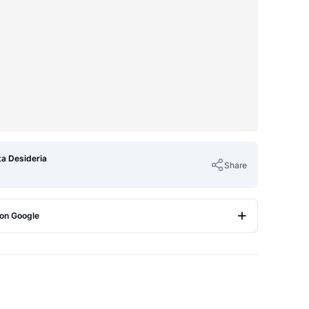
ta Desideria
Share
 on Google
Copy Link