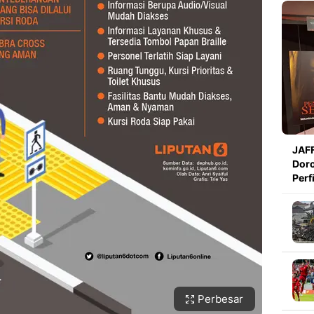
JAFF
Doro
Perf
Perbesar