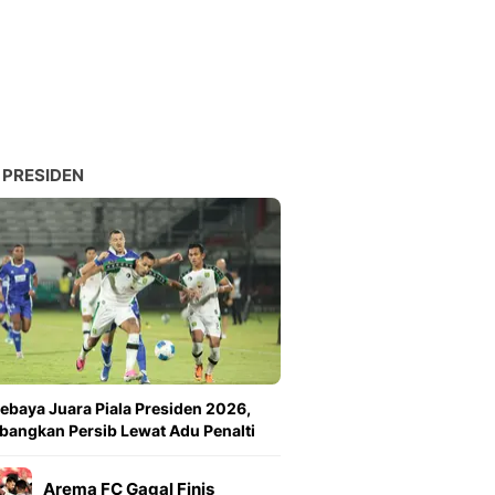
Sport
Berita Bola Terkini, Ja
Klasemen, Hasil Liga
 PRESIDEN
ebaya Juara Piala Presiden 2026,
angkan Persib Lewat Adu Penalti
Arema FC Gagal Finis