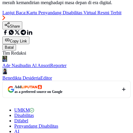
meraih kemandirian menghadapi masa depan di era digital.
Lanjut Baca:
Kartu Penyandang Disabilitas Virtual Resmi Terbit
Share
Copy Link
Batal
Tim Redaksi
Ade Nasihudin Al Ansori
Reporter
Benedikta Desideria
Editor
Add
as a preferred source on Google
UMKM
Disabilitas
Difabel
Penyandang Disabilitas
AI