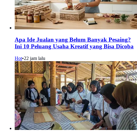
Apa Ide Jualan yang Belum Banyak Pesaing?
Ini 10 Peluang Usaha Kreatif yang Bisa Dicoba
Hot
•
22 jam lalu