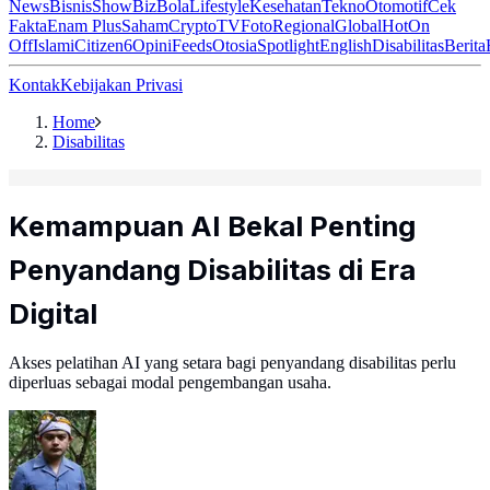
News
Bisnis
ShowBiz
Bola
Lifestyle
Kesehatan
Tekno
Otomotif
Cek
Fakta
Enam Plus
Saham
Crypto
TV
Foto
Regional
Global
Hot
On
Off
Islami
Citizen6
Opini
Feeds
Otosia
Spotlight
English
Disabilitas
Berita
Kontak
Kebijakan Privasi
Home
Disabilitas
Kemampuan AI Bekal Penting
Penyandang Disabilitas di Era
Digital
Akses pelatihan AI yang setara bagi penyandang disabilitas perlu
diperluas sebagai modal pengembangan usaha.