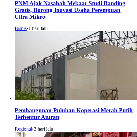
PNM Ajak Nasabah Mekaar Studi Banding
Gratis, Dorong Inovasi Usaha Perempuan
Ultra Mikro
Bisnis
•
1 hari lalu
Pembangunan Puluhan Koperasi Merah Putih
Terbentur Aturan
Regional
•
3 hari lalu