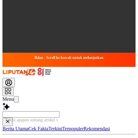
Iklan - Scroll ke bawah untuk melanjutkan
Menu
Tanya apapun tentang artikel ini...
Berita Utama
Cek Fakta
Terkini
Terpopuler
Rekomendasi