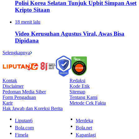
Polisi Korea Selatan Tunjuk Upbit Simpan Aset
Kripto Sitaan
18 menit lalu
Video Kerusuhan Agustus Viral, Awas Bisa
Dipidana
Selengkapnya
Kontak
Redaksi
Disclaimer
Kode Etik
Pedoman Media Siber
Sitemap
Form Pengaduan
Tentang Kami
Karir
Metode Cek Fakta
Hak Jawab dan Koreksi Berita
Liputan6
Merdeka
Bola.com
Bola.net
Fimela
Kapanlagi