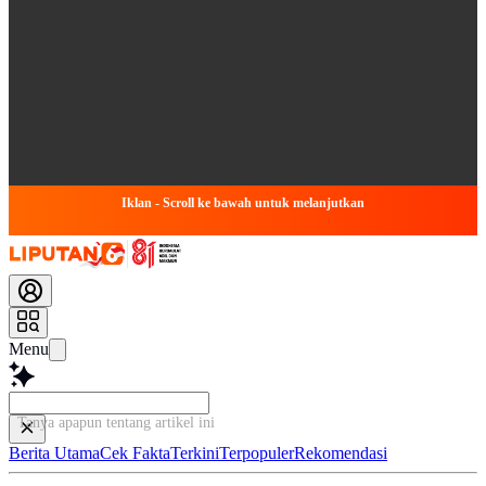
Iklan - Scroll ke bawah untuk melanjutkan
Menu
Tanya apapun tentang artikel ini...
Berita Utama
Cek Fakta
Terkini
Terpopuler
Rekomendasi