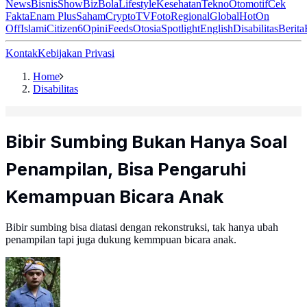
News
Bisnis
ShowBiz
Bola
Lifestyle
Kesehatan
Tekno
Otomotif
Cek
Fakta
Enam Plus
Saham
Crypto
TV
Foto
Regional
Global
Hot
On
Off
Islami
Citizen6
Opini
Feeds
Otosia
Spotlight
English
Disabilitas
Berita
Kontak
Kebijakan Privasi
Home
Disabilitas
Bibir Sumbing Bukan Hanya Soal
Penampilan, Bisa Pengaruhi
Kemampuan Bicara Anak
Bibir sumbing bisa diatasi dengan rekonstruksi, tak hanya ubah
penampilan tapi juga dukung kemmpuan bicara anak.